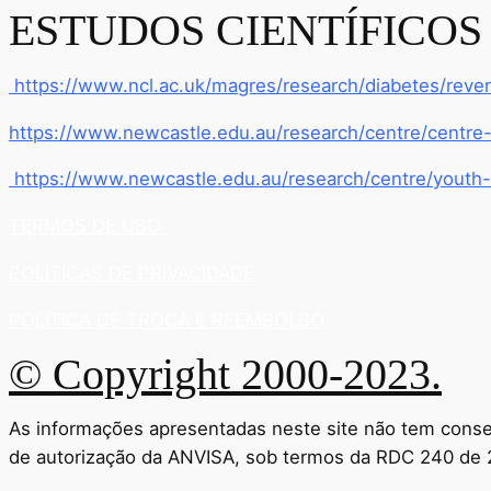
ESTUDOS CIENTÍFICOS
https://www.ncl.ac.uk/magres/research/diabetes/rever
https://www.newcastle.edu.au/research/centre/centre
https://www.newcastle.edu.au/research/centre/youth-
TERMOS DE USO
POLÍTICAS DE PRIVACIDADE
POLÍTICA DE TROCA E REEMBOLSO
© Copyright 2000-2023.
As informações apresentadas neste site não tem consel
de autorização da ANVISA, sob termos da RDC 240 de 