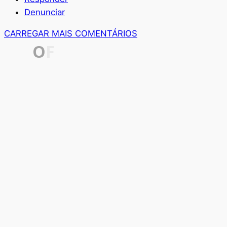
Denunciar
CARREGAR MAIS COMENTÁRIOS
O
F
E
R
T
A
P
O
R
T
E
M
P
O
L