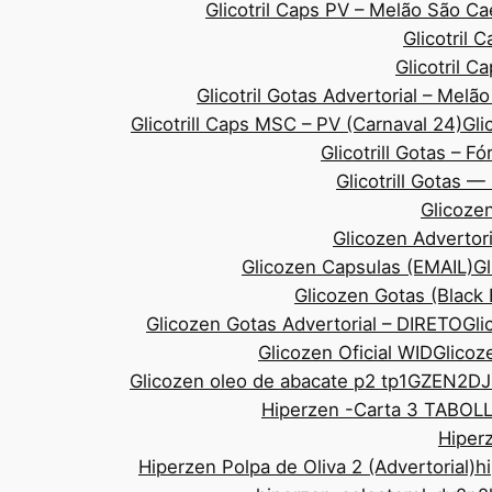
Glicotril Caps PV – Melão São 
Glicotril 
Glicotril 
Glicotril Gotas Advertorial – Mel
Glicotrill Caps MSC – PV (Carnaval 24)
Gli
Glicotrill Gotas – F
Glicotrill Gotas 
Glicozen
Glicozen Advertor
Glicozen Capsulas (EMAIL)
Gl
Glicozen Gotas (Black
Glicozen Gotas Advertorial – DIRETO
Gli
Glicozen Oficial WID
Glicoze
Glicozen oleo de abacate p2 tp1
GZEN2DJ
Hiperzen -Carta 3 TABOL
Hiperz
Hiperzen Polpa de Oliva 2 (Advertorial)
h