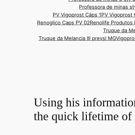
Professora de minas st
PV Vigoprost Cáps 1
PV Vigoprost
Renoglico Caps PV 02
Renolife Produtos 
Truque da Mel
Truque da Melancia III prevsl MG
Vigopro
Using his informatio
the quick lifetime of