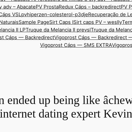
y adv – Abacate
PV ProstaRedux Cáps – backredirect
PV P
 Cáps VSL
pvhiperzen-colesterol-p3dje
Recuperação de Le
Naturais
Sample Page
Sirt Caps I
Sirt caps PV – weslly
Ter
ancia II LP
Truque da Melancia II prevsl
Truque da Melanci
st Cáps — Backredirect
Vigoprost Cáps — Backredirect 
Vigoprost Cáps — SMS EXTRA
Vigopros
n ended up being like âche
 internet dating expert Kevin