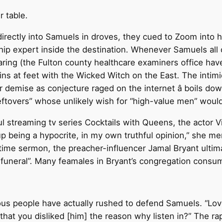
r table.
ectly into Samuels in droves, they cued to Zoom into his
ip expert inside the destination. Whenever Samuels all
 soaring (the Fulton county healthcare examiners office ha
ns at feet with the Wicked Witch on the East. The intimid
demise as conjecture raged on the internet â boils do
leftovers” whose unlikely wish for “high-value men” woul
ul streaming tv series Cocktails with Queens, the actor 
p being a hypocrite, in my own truthful opinion,” she m
s time sermon, the preacher-influencer Jamal Bryant ulti
 funeral”. Many feamales in Bryant’s congregation consu
us people have actually rushed to defend Samuels. “Love 
 that you disliked [him] the reason why listen in?” The r