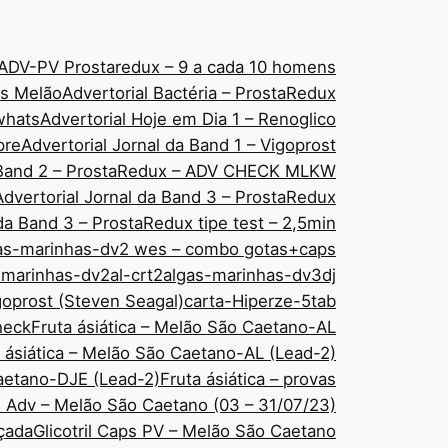
ADV-PV Prostaredux – 9 a cada 10 homens
áps Melão
Advertorial Bactéria – ProstaRedux
 whats
Advertorial Hoje em Dia 1 – Renoglico
pre
Advertorial Jornal da Band 1 – Vigoprost
a Band 2 – ProstaRedux – ADV CHECK MLKW
Advertorial Jornal da Band 3 – ProstaRedux
 da Band 3 – ProstaRedux tipe test – 2,5min
as-marinhas-dv2 wes – combo gotas+caps
-marinhas-dv2al-crt2
algas-marinhas-dv3dj
goprost (Steven Seagal)
carta-Hiperze-5tab
check
Fruta ásiática – Melão São Caetano-AL
 ásiática – Melão São Caetano-AL (Lead-2)
Caetano-DJE (Lead-2)
Fruta ásiática – provas
ps Adv – Melão São Caetano (03 – 31/07/23)
nçada
Glicotril Caps PV – Melão São Caetano