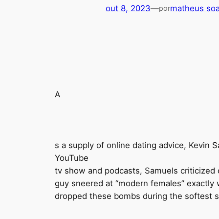
out 8, 2023
—
matheus soa
por
A
s a supply of online dating advice, Kevin
YouTube
tv show and podcasts, Samuels criticized d
guy sneered at “modern females” exactly w
dropped these bombs during the softest sou