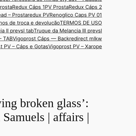
rostaRedux Cáps 1
PV ProstaRedux Cáps 2
ad – Prostaredux PV
Renoglico Caps PV 01
mos de troca e devolução
TERMOS DE USO
a II prevsl tab
Truque da Melancia III prevsl
— TAB
Vigoprost Cáps — Backredirect mlkw
t PV – Cáps e Gotas
Vigoprost PV – Xarope
wing broken glass’:
 Samuels | affairs |