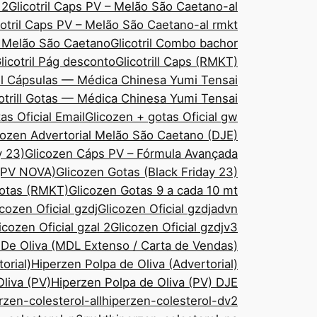
 2
Glicotril Caps PV – Melão São Caetano-al
cotril Caps PV – Melão São Caetano-al rmkt
– Melão São Caetano
Glicotril Combo bachor
licotril Pág desconto
Glicotrill Caps (RMKT)
ill Cápsulas — Médica Chinesa Yumi Tensai
cotrill Gotas — Médica Chinesa Yumi Tensai
as Oficial Email
Glicozen + gotas Oficial gw
cozen Advertorial Melão São Caetano (DJE)
y 23)
Glicozen Cáps PV – Fórmula Avançada
 (PV NOVA)
Glicozen Gotas (Black Friday 23)
Gotas (RMKT)
Glicozen Gotas 9 a cada 10 mt
icozen Oficial gzdj
Glicozen Oficial gzdjadvn
icozen Oficial gzal 2
Glicozen Oficial gzdjv3
 De Oliva (MDL Extenso / Carta de Vendas)
orial)
Hiperzen Polpa de Oliva (Advertorial)
liva (PV)
Hiperzen Polpa de Oliva (PV) DJE
rzen-colesterol-all
hiperzen-colesterol-dv2