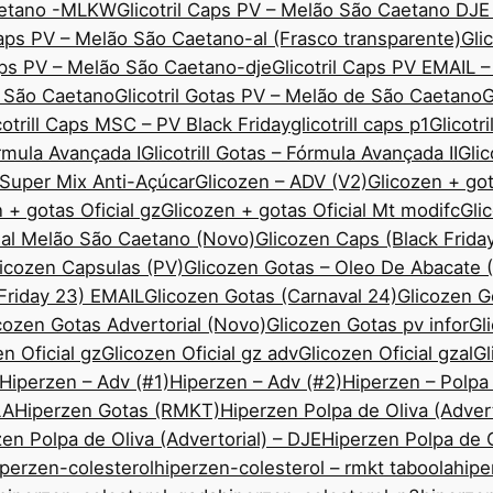
Caetano -MLKW
Glicotril Caps PV – Melão São Caetano DJE
Caps PV – Melão São Caetano-al (Frasco transparente)
Gli
Caps PV – Melão São Caetano-dje
Glicotril Caps PV EMAIL 
ão São Caetano
Glicotril Gotas PV – Melão de São Caetano
G
cotrill Caps MSC – PV Black Friday
glicotrill caps p1
Glicotr
órmula Avançada I
Glicotrill Gotas – Fórmula Avançada II
Gli
— Super Mix Anti-Açúcar
Glicozen – ADV (V2)
Glicozen + got
 + gotas Oficial gz
Glicozen + gotas Oficial Mt modifc
Gli
ial Melão São Caetano (Novo)
Glicozen Caps (Black Frida
icozen Capsulas (PV)
Glicozen Gotas – Oleo De Abacate
 Friday 23) EMAIL
Glicozen Gotas (Carnaval 24)
Glicozen 
cozen Gotas Advertorial (Novo)
Glicozen Gotas pv infor
Gl
n Oficial gz
Glicozen Oficial gz adv
Glicozen Oficial gzal
Gl
Hiperzen – Adv (#1)
Hiperzen – Adv (#2)
Hiperzen – Polpa
LA
Hiperzen Gotas (RMKT)
Hiperzen Polpa de Oliva (Advert
en Polpa de Oliva (Advertorial) – DJE
Hiperzen Polpa de O
iperzen-colesterol
hiperzen-colesterol – rmkt taboola
hipe