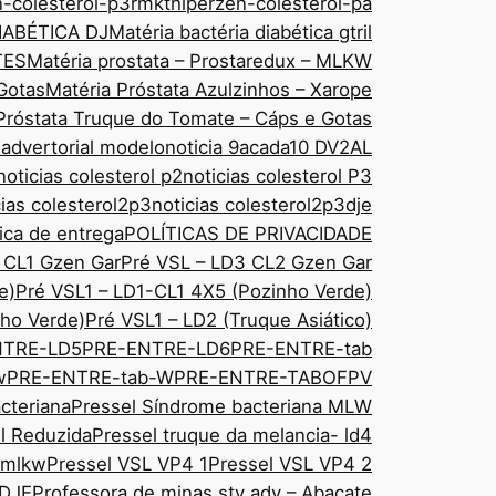
n-colesterol-p3rmkt
hiperzen-colesterol-pa
IABÉTICA DJ
Matéria bactéria diabética gtril
TES
Matéria prostata – Prostaredux – MLKW
Gotas
Matéria Próstata Azulzinhos – Xarope
Próstata Truque do Tomate – Cáps e Gotas
 advertorial modelo
noticia 9acada10 DV2AL
noticias colesterol p2
noticias colesterol P3
cias colesterol2p3
noticias colesterol2p3dje
tica de entrega
POLÍTICAS DE PRIVACIDADE
 CL1 Gzen Gar
Pré VSL – LD3 CL2 Gzen Gar
e)
Pré VSL1 – LD1-CL1 4X5 (Pozinho Verde)
ho Verde)
Pré VSL1 – LD2 (Truque Asiático)
NTRE-LD5
PRE-ENTRE-LD6
PRE-ENTRE-tab
w
PRE-ENTRE-tab-W
PRE-ENTRE-TABOFPV
cteriana
Pressel Síndrome bacteriana MLW
sl Reduzida
Pressel truque da melancia- ld4
 mlkw
Pressel VSL VP4 1
Pressel VSL VP4 2
 DJE
Professora de minas sty adv – Abacate