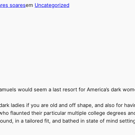
res soares
em
Uncategorized
 Samuels would seem a last resort for America’s dark wom
ark ladies if you are old and off shape, and also for ha
ho flaunted their particular multiple college degrees a
nd, in a tailored fit, and bathed in state of mind setting