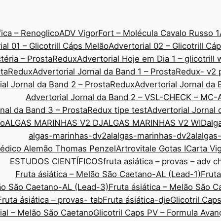
ica – Renoglico
ADV VigorFort – Molécula Cavalo Russo 1
ial 01 – Glicotrill Cáps Melão
Advertorial 02 – Glicotrill C
ctéria – ProstaRedux
Advertorial Hoje em Dia 1 – glicotrill
ostaRedux
Advertorial Jornal da Band 1 – ProstaRedux- v2 
ial Jornal da Band 2 – ProstaRedux
Advertorial Jornal d
Advertorial Jornal da Band 2 – VSL-CHECK – MC-
rnal da Band 3 – ProstaRedux tipe test
Advertorial Jornal
co
ALGAS MARINHAS V2 DJ
ALGAS MARINHAS V2 WID
alg
algas-marinhas-dv2al
algas-marinhas-dv2al
algas
Médico Alemão Thomas Penzel
Artrovitale Gotas I
Carta Vi
ESTUDOS CIENTÍFICOS
fruta asiática – provas – adv 
Fruta ásiática – Melão São Caetano-AL (Lead-1)
Fruta
lão São Caetano-AL (Lead-3)
Fruta ásiática – Melão São 
Fruta ásiática – provas- tab
Fruta ásiática-dje
Glicotril Ca
rial – Melão São Caetano
Glicotril Caps PV – Formula Ava