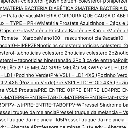
hiperzen-colesterol-gads
hiperzen-colesterol-p3
hiperze
nn
MATERIA BACTÉRIA DIABÉTICA 2
MATERIA BACTÉRIA D
a – Pata de Vaca
MATERIA GORDURA QUE CAUSA DIABE
edux – TYPE – PRKW
Matéria Próstata Azulzinhos – Cáps e 
– Cáps e Gotas
Matéria Próstata Bactéria – Xarope
Matéria 
o Tomate – Xarope
Meno100 – rascunho
noticia 9acada10 –
 9acda10-HIPERZEN
noticias colesterol
noticias colesterol 2
esterol-tab
noticias colesterol2
noticias colesterol2p2
noti
sterol – tab
noticias hipertensão 2
Política de entrega
Polí
 MELÃO 2
PRÉ MELÃO 3
PRÉ MELÃO MLKW
Pré VSL – LD3
 – LD1 (Pozinho Verde)
Pré VSL1 – LD1 4X5 (Pozinho Verd
CL2 4X5 (Pozinho Verde)
Pré VSL1 – LD1-COD 4X5 (Pozin
ré VSL5 Prostata
PRE-ENTRE-01
PRE-ENTRE-LD4
PRE-E
TOMATE
PRE-ENTRE-TAB-TOMATE
PRE-ENTRE-tab-tst2
OFPV-tstr
PRE-ENTRE-TABOFPV-W
Pressel Síndrome ba
essel truque da melancia
Pressel truque da melancia – V
ssel truque da melancia- ld5
Pressel truque da melancia-
adv – Abacate A
Professora de minas 3 sty adv – Abacate