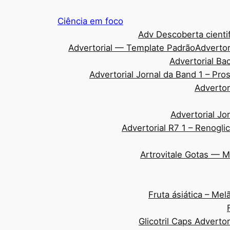
Pular
Ciência em foco
para
Adv Descoberta cientif
o
Advertorial — Template Padrão
Advertor
conteúdo
Advertorial Ba
Advertorial Jornal da Band 1 – Pr
Advertor
Advertorial Jo
Advertorial R7 1 – Renogli
Artrovitale Gotas — 
Fruta ásiática – Me
Glicotril Caps Adverto