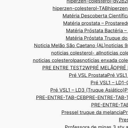
hiperzen-colesterol-dv2p2
hiperzen-colesterol-TAB
hiperze
Matéria Descoberta Científic
Matéria prostata – Prostar
Matéria Próstata Bactéria 
Matéria Próstata Truque d
Noticia Melão São Caetano (AL)
noticias
noticias colesterol- all
noticias col
noticias colesterolpas
noticias enxada cole
PRE ENTRE TEST2W
PRÉ MELÃO
PRÉ
Pré VSL Prostata
Pré VSL1
Pré VSL1 – LD1-
Pré VSL1 – LD3 (Truque Asiático)
P
PRE-ENTRE-TAB-CEB
PRE-ENTRE-TAB-
PRE-ENTRE-TAB
Pressel truque da melancia
Pr
Pre
Professora de minas 3 sty 