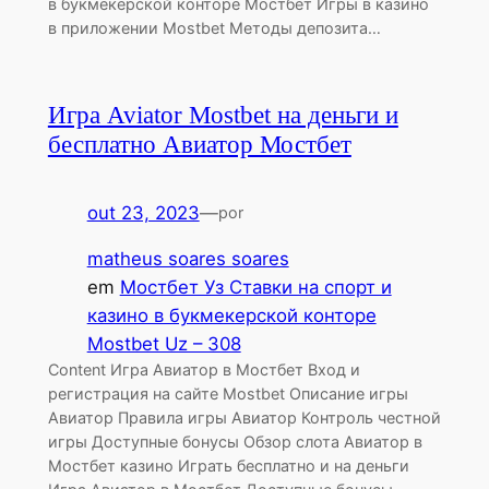
в букмекерской конторе Мостбет Игры в казино
в приложении Mostbet Методы депозита…
Игра Aviator Mostbet на деньги и
бесплатно Авиатор Мостбет
out 23, 2023
—
por
matheus soares soares
em
Мостбет Уз Ставки на спорт и
казино в букмекерской конторе
Mostbet Uz – 308
Content Игра Авиатор в Мостбет Вход и
регистрация на сайте Mostbet Описание игры
Авиатор Правила игры Авиатор Контроль честной
игры Доступные бонусы Обзор слота Авиатор в
Мостбет казино Играть бесплатно и на деньги