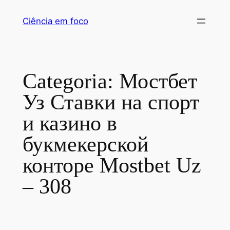
Pular
Ciência em foco
para
o
conteúdo
Categoria:
Мостбет
Уз Ставки на спорт
и казино в
букмекерской
конторе Mostbet Uz
– 308