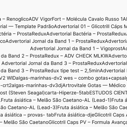
a – Renoglico
ADV VigorFort – Molécula Cavalo Russo 1
A
rial — Template Padrão
Advertorial 01 – Glicotrill Cáps 
ctéria – ProstaRedux
Advertorial Bactéria – ProstaRedux
ico
Advertorial Jornal da Band 1 – ProstaRedux
Advertori
Advertorial Jornal da Band 1 – Vigoprost
Ad
al da Band 2 – ProstaRedux – ADV CHECK MLKW
Adverto
Advertorial Jornal da Band 3 – ProstaRedux
Advertoria
l da Band 3 – ProstaRedux tipe test – 2,5min
Advertorial
V2 WID
algas-marinhas-dv2 wes – combo gotas+caps
al
-crt2
algas-marinhas-dv3dj
Artrovitale Gotas — Médic
ost (Steven Seagal)
carta-Hiperze-5tab
ESTUDOS CIENT
L
Fruta ásiática – Melão São Caetano-AL (Lead-1)
Fruta 
 São Caetano-AL (Lead-3)
Fruta ásiática – Melão São C
ta ásiática – provas- tab
Fruta ásiática-dje
Glicotril Cap
l – Melão São Caetano
Glicotril Caps PV – Formula Avanç