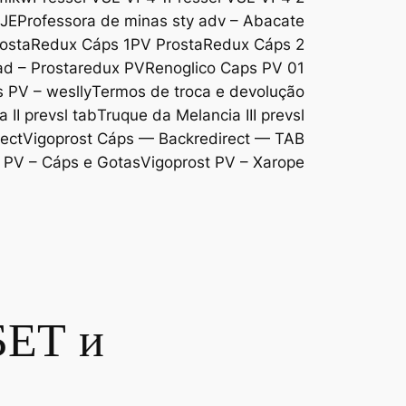
DJE
Professora de minas sty adv – Abacate
ostaRedux Cáps 1
PV ProstaRedux Cáps 2
d – Prostaredux PV
Renoglico Caps PV 01
s PV – weslly
Termos de troca e devolução
 II prevsl tab
Truque da Melancia III prevsl
ect
Vigoprost Cáps — Backredirect — TAB
 PV – Cáps e Gotas
Vigoprost PV – Xarope
БЕТ и