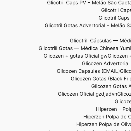
Glicotril Caps PV – Melão São Ca
Glicotril Ca
Glicotril Cap
Glicotril Gotas Advertorial – Melão 
Glicotrill Cápsulas — Méd
Glicotrill Gotas — Médica Chinesa Yum
Glicozen + gotas Oficial gw
Glicozen +
Glicozen Advertoria
Glicozen Capsulas (EMAIL)
Glic
Glicozen Gotas (Black Fr
Glicozen Gotas A
Glicozen Oficial gzdjadvn
Glico
Glicoze
Hiperzen – Pol
Hiperzen Polpa de Ol
Hiperzen Polpa de Oliv