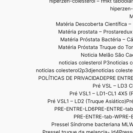
hiperzen-colesterol – rmkt taboola
hiperzen-
M
Matéria Descoberta Científica –
Matéria prostata – Prostaredu
Matéria Próstata Bactéria – C
Matéria Próstata Truque do To
Noticia Melão São Ca
noticias colesterol P3
noticias c
noticias colesterol2p3dje
noticias colest
POLÍTICAS DE PRIVACIDADE
PRE ENTR
Pré VSL – LD3 C
Pré VSL1 – LD1-CL1 4X5 (
Pré VSL1 – LD2 (Truque Asiático)
Pr
PRE-ENTRE-LD6
PRE-ENTRE-ta
PRE-ENTRE-tab-W
PRE-
Pressel Síndrome bacteriana ML
Pressel truque da melancia- ld4
Press