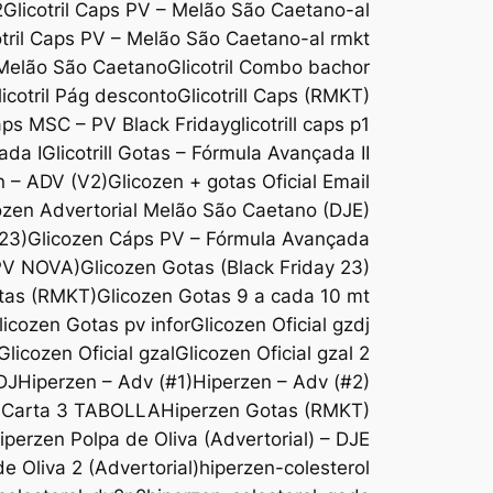
2
Glicotril Caps PV – Melão São Caetano-al
otril Caps PV – Melão São Caetano-al rmkt
 Melão São Caetano
Glicotril Combo bachor
licotril Pág desconto
Glicotrill Caps (RMKT)
Caps MSC – PV Black Friday
glicotrill caps p1
ada I
Glicotrill Gotas – Fórmula Avançada II
n – ADV (V2)
Glicozen + gotas Oficial Email
ozen Advertorial Melão São Caetano (DJE)
 23)
Glicozen Cáps PV – Fórmula Avançada
(PV NOVA)
Glicozen Gotas (Black Friday 23)
tas (RMKT)
Glicozen Gotas 9 a cada 10 mt
licozen Gotas pv infor
Glicozen Oficial gzdj
Glicozen Oficial gzal
Glicozen Oficial gzal 2
DJ
Hiperzen – Adv (#1)
Hiperzen – Adv (#2)
-Carta 3 TABOLLA
Hiperzen Gotas (RMKT)
iperzen Polpa de Oliva (Advertorial) – DJE
e Oliva 2 (Advertorial)
hiperzen-colesterol