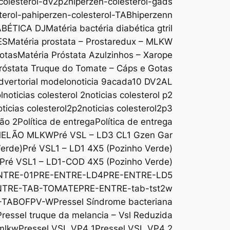
colesterol-dv2p2
hiperzen-colesterol-gads
terol-pa
hiperzen-colesterol-TAB
hiperzenn
ABÉTICA DJ
Matéria bactéria diabética gtril
ES
Matéria prostata – Prostaredux – MLKW
Gotas
Matéria Próstata Azulzinhos – Xarope
róstata Truque do Tomate – Cáps e Gotas
dvertorial modelo
noticia 9acada10 DV2AL
l
noticias colesterol 2
noticias colesterol p2
oticias colesterol2p2
noticias colesterol2p3
são 2
Política de entrega
Política de entrega
MELÃO MLKW
Pré VSL – LD3 CL1 Gzen Gar
Verde)
Pré VSL1 – LD1 4X5 (Pozinho Verde)
Pré VSL1 – LD1-COD 4X5 (Pozinho Verde)
NTRE-01
PRE-ENTRE-LD4
PRE-ENTRE-LD5
NTRE-TAB-TOMATE
PRE-ENTRE-tab-tst2w
-TABOFPV-W
Pressel Síndrome bacteriana
Pressel truque da melancia – Vsl Reduzida
 mlkw
Pressel VSL VP4 1
Pressel VSL VP4 2