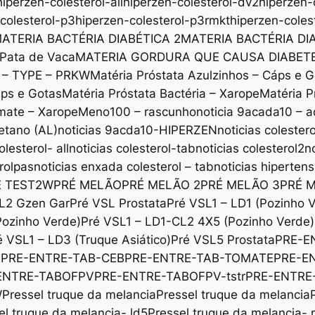
hiperzen-colesterol-all
hiperzen-colesterol-dv2
hiperzen-
colesterol-p3
hiperzen-colesterol-p3rmkt
hiperzen-coles
ATERIA BACTÉRIA DIABÉTICA 2
MATERIA BACTÉRIA DI
 Pata de Vaca
MATERIA GORDURA QUE CAUSA DIABET
x – TYPE – PRKW
Matéria Próstata Azulzinhos – Cáps e 
áps e Gotas
Matéria Próstata Bactéria – Xarope
Matéria P
mate – Xarope
Meno100 – rascunho
noticia 9acada10 – a
etano (AL)
noticias 9acda10-HIPERZEN
noticias colestero
olesterol- all
noticias colesterol-tab
noticias colesterol2
n
erolpas
noticias enxada colesterol – tab
noticias hiperten
E TEST2W
PRÉ MELÃO
PRÉ MELÃO 2
PRÉ MELÃO 3
PRÉ 
L2 Gzen Gar
Pré VSL Prostata
Pré VSL1 – LD1 (Pozinho 
Pozinho Verde)
Pré VSL1 – LD1-CL2 4X5 (Pozinho Verde)
é VSL1 – LD3 (Truque Asiático)
Pré VSL5 Prostata
PRE-E
b
PRE-ENTRE-TAB-CEB
PRE-ENTRE-TAB-TOMATE
PRE-E
ENTRE-TABOFPV
PRE-ENTRE-TABOFPV-tstr
PRE-ENTRE
W
Pressel truque da melancia
Pressel truque da melancia
el truque da melancia- ld5
Pressel truque da melancia-