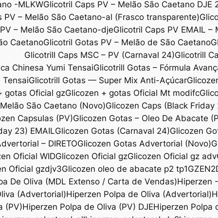
etano -MLKW
Glicotril Caps PV – Melão São Caetano DJE 
ps PV – Melão São Caetano-al (Frasco transparente)
Glic
s PV – Melão São Caetano-dje
Glicotril Caps PV EMAIL –
São Caetano
Glicotril Gotas PV – Melão de São Caetano
G
Glicotrill Caps MSC – PV (Carnaval 24)
Glicotrill 
ica Chinesa Yumi Tensai
Glicotrill Gotas – Fórmula Avanç
i Tensai
Glicotrill Gotas — Super Mix Anti-Açúcar
Glicoze
 gotas Oficial gz
Glicozen + gotas Oficial Mt modifc
Glic
l Melão São Caetano (Novo)
Glicozen Caps (Black Friday
ozen Capsulas (PV)
Glicozen Gotas – Oleo De Abacate 
iday 23) EMAIL
Glicozen Gotas (Carnaval 24)
Glicozen Go
dvertorial – DIRETO
Glicozen Gotas Advertorial (Novo)
G
zen Oficial WID
Glicozen Oficial gz
Glicozen Oficial gz adv
n Oficial gzdjv3
Glicozen oleo de abacate p2 tp1
GZEN2
pa De Oliva (MDL Extenso / Carta de Vendas)
Hiperzen 
iva (Advertorial)
Hiperzen Polpa de Oliva (Advertorial)
H
a (PV)
Hiperzen Polpa de Oliva (PV) DJE
Hiperzen Polpa d