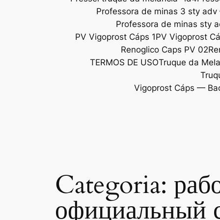
Professora de minas 3 sty adv
Professora de minas sty 
PV Vigoprost Cáps 1
PV Vigoprost C
Renoglico Caps PV 02
Re
TERMOS DE USO
Truque da Melan
Truq
Vigoprost Cáps — Ba
Categoria:
раб
официальный с