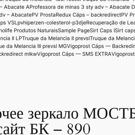
 – Abacate A
Professora de minas 3 sty adv – Abacate 
adv – Abacate
PV ProstaRedux Cáps – backredirect
PV Pr
áps VSL
pvhiperzen-colesterol-p3dje
Recuperação de Lea
nolife Produtos Naturais
Sample Page
Sirt Caps I
Sirt cap
cia II LP
Truque da Melancia II prevsl
Truque da Melancia
ue da Melancia III prevsl MG
Vigoprost Cáps — Backredir
ckredirect mlkw
Vigoprost Cáps — SMS EXTRA
Vigoprost
очее зеркало МОСТ
айт БК – 890