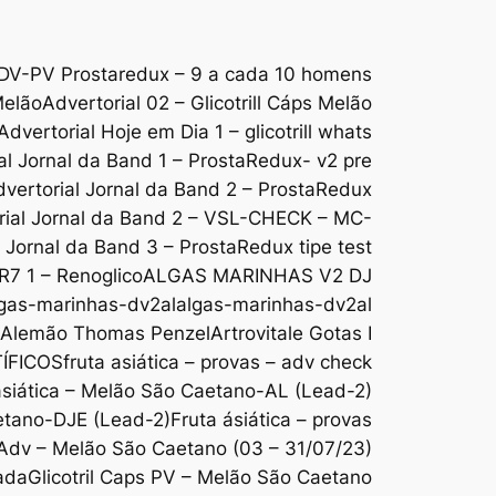
DV-PV Prostaredux – 9 a cada 10 homens
Melão
Advertorial 02 – Glicotrill Cáps Melão
Advertorial Hoje em Dia 1 – glicotrill whats
al Jornal da Band 1 – ProstaRedux- v2 pre
vertorial Jornal da Band 2 – ProstaRedux
rial Jornal da Band 2 – VSL-CHECK – MC-
l Jornal da Band 3 – ProstaRedux tipe test
 R7 1 – Renoglico
ALGAS MARINHAS V2 DJ
gas-marinhas-dv2al
algas-marinhas-dv2al
o Alemão Thomas Penzel
Artrovitale Gotas I
ÍFICOS
fruta asiática – provas – adv check
ásiática – Melão São Caetano-AL (Lead-2)
aetano-DJE (Lead-2)
Fruta ásiática – provas
s Adv – Melão São Caetano (03 – 31/07/23)
ada
Glicotril Caps PV – Melão São Caetano