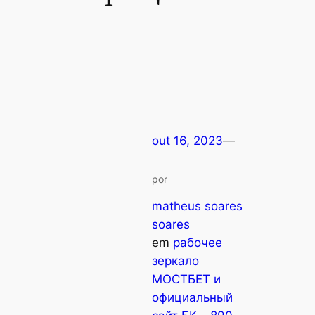
out 16, 2023
—
por
matheus soares
soares
em
рабочее
зеркало
МОСТБЕТ и
официальный