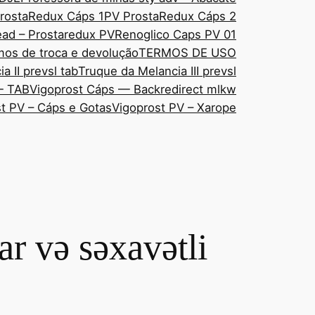
rostaRedux Cáps 1
PV ProstaRedux Cáps 2
ad – Prostaredux PV
Renoglico Caps PV 01
mos de troca e devolução
TERMOS DE USO
a II prevsl tab
Truque da Melancia III prevsl
— TAB
Vigoprost Cáps — Backredirect mlkw
t PV – Cáps e Gotas
Vigoprost PV – Xarope
r və səxavətli