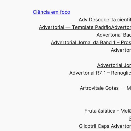
Pular
Ciência em foco
para
Adv Descoberta cientif
o
Advertorial — Template Padrão
Advertor
conteúdo
Advertorial Ba
Advertorial Jornal da Band 1 – Pr
Advertor
Advertorial Jo
Advertorial R7 1 – Renogli
Artrovitale Gotas — 
Fruta ásiática – Me
Glicotril Caps Adverto