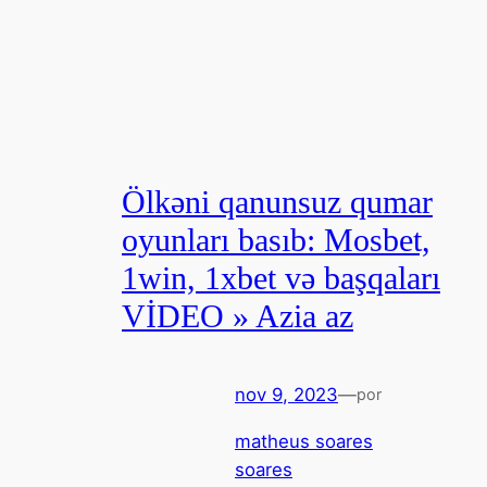
Ölkəni qanunsuz qumar
oyunları basıb: Mosbet,
1win, 1xbet və başqaları
VİDEO » Azia az
nov 9, 2023
—
por
matheus soares
soares