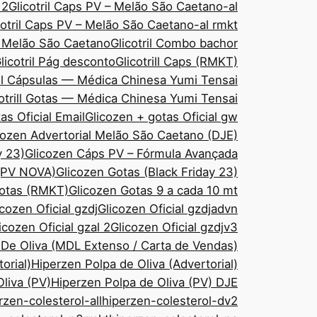
 2
Glicotril Caps PV – Melão São Caetano-al
cotril Caps PV – Melão São Caetano-al rmkt
– Melão São Caetano
Glicotril Combo bachor
licotril Pág desconto
Glicotrill Caps (RMKT)
ill Cápsulas — Médica Chinesa Yumi Tensai
cotrill Gotas — Médica Chinesa Yumi Tensai
as Oficial Email
Glicozen + gotas Oficial gw
cozen Advertorial Melão São Caetano (DJE)
y 23)
Glicozen Cáps PV – Fórmula Avançada
 (PV NOVA)
Glicozen Gotas (Black Friday 23)
Gotas (RMKT)
Glicozen Gotas 9 a cada 10 mt
icozen Oficial gzdj
Glicozen Oficial gzdjadvn
icozen Oficial gzal 2
Glicozen Oficial gzdjv3
 De Oliva (MDL Extenso / Carta de Vendas)
orial)
Hiperzen Polpa de Oliva (Advertorial)
liva (PV)
Hiperzen Polpa de Oliva (PV) DJE
rzen-colesterol-all
hiperzen-colesterol-dv2