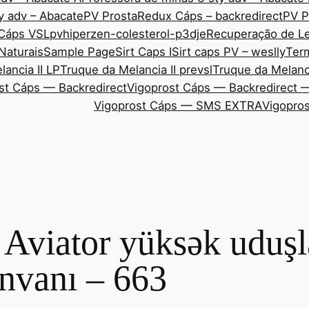
y adv – Abacate
PV ProstaRedux Cáps – backredirect
PV P
 Cáps VSL
pvhiperzen-colesterol-p3dje
Recuperação de Le
Naturais
Sample Page
Sirt Caps I
Sirt caps PV – weslly
Ter
ancia II LP
Truque da Melancia II prevsl
Truque da Melanci
st Cáps — Backredirect
Vigoprost Cáps — Backredirect 
Vigoprost Cáps — SMS EXTRA
Vigopros
Aviator yüksək uduşla
ünvanı – 663