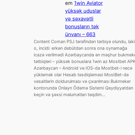
em
1win Aviator
yüksək uduşlar
və səxavətli
bonusların tək
ünvanı – 663
Content Coman PSJ tərəfindən tərbiyə olundu, lak
o, incidi: erkən debütdən sonra ona oynamağa
icazə verilmədi Azərbaycanda ən məşhur bukmek
tətbiqləri – yüksək bonuslara 1win az Mostbet AP
Azərbaycan – Android və IOS-da Mostbet-i necə
yükləmək olar Hesab təsdiqləməsi MostBet-də
vəsaitlərin doldurulması və çıxarılması Bukmeker
kontorunda Onlayn Ödəmə Sistemi Qeydiyyatdan
keçin və şəxsi məlumatları təqdim…