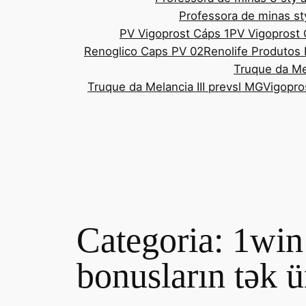
Professora de minas st
PV Vigoprost Cáps 1
PV Vigoprost
Renoglico Caps PV 02
Renolife Produtos 
Truque da Mel
Truque da Melancia III prevsl MG
Vigopro
Categoria:
1win 
bonusların tək 