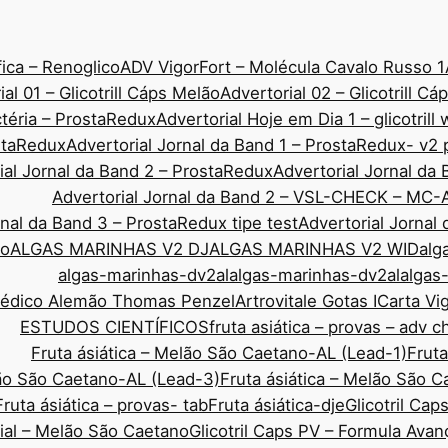
ica – Renoglico
ADV VigorFort – Molécula Cavalo Russo 1
ial 01 – Glicotrill Cáps Melão
Advertorial 02 – Glicotrill C
ctéria – ProstaRedux
Advertorial Hoje em Dia 1 – glicotrill
ostaRedux
Advertorial Jornal da Band 1 – ProstaRedux- v2 
ial Jornal da Band 2 – ProstaRedux
Advertorial Jornal d
Advertorial Jornal da Band 2 – VSL-CHECK – MC-
rnal da Band 3 – ProstaRedux tipe test
Advertorial Jornal
co
ALGAS MARINHAS V2 DJ
ALGAS MARINHAS V2 WID
alg
algas-marinhas-dv2al
algas-marinhas-dv2al
algas
Médico Alemão Thomas Penzel
Artrovitale Gotas I
Carta Vi
ESTUDOS CIENTÍFICOS
fruta asiática – provas – adv 
Fruta ásiática – Melão São Caetano-AL (Lead-1)
Fruta
lão São Caetano-AL (Lead-3)
Fruta ásiática – Melão São 
Fruta ásiática – provas- tab
Fruta ásiática-dje
Glicotril Ca
rial – Melão São Caetano
Glicotril Caps PV – Formula Ava