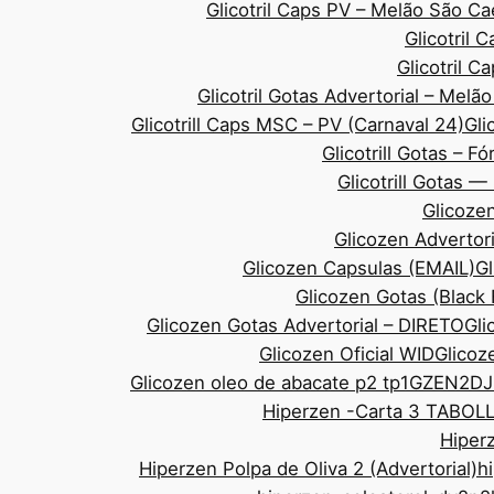
Glicotril Caps PV – Melão São 
Glicotril 
Glicotril 
Glicotril Gotas Advertorial – Mel
Glicotrill Caps MSC – PV (Carnaval 24)
Gli
Glicotrill Gotas – F
Glicotrill Gotas 
Glicozen
Glicozen Advertor
Glicozen Capsulas (EMAIL)
Gl
Glicozen Gotas (Black
Glicozen Gotas Advertorial – DIRETO
Gli
Glicozen Oficial WID
Glicoze
Glicozen oleo de abacate p2 tp1
GZEN2DJ
Hiperzen -Carta 3 TABOL
Hiperz
Hiperzen Polpa de Oliva 2 (Advertorial)
h