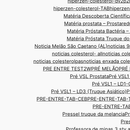
hiperzen-colesterol-dv2p2
hiperzen-colesterol-TAB
hiperze
Matéria Descoberta Científic
Matéria prostata – Prostar
Matéria Próstata Bactéria 
Matéria Próstata Truque d
Noticia Melão São Caetano (AL)
noticias
noticias colesterol- all
noticias col
noticias colesterolpas
noticias enxada cole
PRE ENTRE TEST2W
PRÉ MELÃO
PRÉ
Pré VSL Prostata
Pré VSL1
Pré VSL1 – LD1-
Pré VSL1 – LD3 (Truque Asiático)
P
PRE-ENTRE-TAB-CEB
PRE-ENTRE-TAB-
PRE-ENTRE-TAB
Pressel truque da melancia
Pr
Pre
Professora de minas 3 sty 