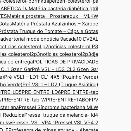
n-colesterol-p3rmkt
hiperzen-colesterol-pa
IABÉTICA DJ
Matéria bactéria diabética gtril
TES
Matéria prostata – Prostaredux – MLKW
Gotas
Matéria Próstata Azulzinhos – Xarope
Próstata Truque do Tomate – Cáps e Gotas
 advertorial modelo
noticia 9acada10 DV2AL
noticias colesterol p2
noticias colesterol P3
cias colesterol2p3
noticias colesterol2p3dje
tica de entrega
POLÍTICAS DE PRIVACIDADE
 CL1 Gzen Gar
Pré VSL – LD3 CL2 Gzen Gar
e)
Pré VSL1 – LD1-CL1 4X5 (Pozinho Verde)
ho Verde)
Pré VSL1 – LD2 (Truque Asiático)
NTRE-LD5
PRE-ENTRE-LD6
PRE-ENTRE-tab
w
PRE-ENTRE-tab-W
PRE-ENTRE-TABOFPV
cteriana
Pressel Síndrome bacteriana MLW
sl Reduzida
Pressel truque da melancia- ld4
 mlkw
Pressel VSL VP4 1
Pressel VSL VP4 2
 DJE
Professora de minas sty adv – Abacate