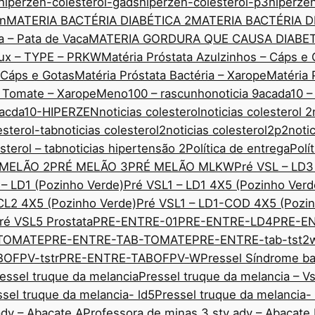
hiperzen-colesterol-gads
hiperzen-colesterol-p3
hiperze
nn
MATERIA BACTÉRIA DIABÉTICA 2
MATERIA BACTÉRIA D
a – Pata de Vaca
MATERIA GORDURA QUE CAUSA DIABE
edux – TYPE – PRKW
Matéria Próstata Azulzinhos – Cáps e 
– Cáps e Gotas
Matéria Próstata Bactéria – Xarope
Matéria 
o Tomate – Xarope
Meno100 – rascunho
noticia 9acada10 –
 9acda10-HIPERZEN
noticias colesterol
noticias colesterol 2
esterol-tab
noticias colesterol2
noticias colesterol2p2
noti
sterol – tab
noticias hipertensão 2
Política de entrega
Polí
 MELÃO 2
PRÉ MELÃO 3
PRÉ MELÃO MLKW
Pré VSL – LD3
 – LD1 (Pozinho Verde)
Pré VSL1 – LD1 4X5 (Pozinho Verd
CL2 4X5 (Pozinho Verde)
Pré VSL1 – LD1-COD 4X5 (Pozin
ré VSL5 Prostata
PRE-ENTRE-01
PRE-ENTRE-LD4
PRE-E
TOMATE
PRE-ENTRE-TAB-TOMATE
PRE-ENTRE-tab-tst2
OFPV-tstr
PRE-ENTRE-TABOFPV-W
Pressel Síndrome ba
essel truque da melancia
Pressel truque da melancia – V
ssel truque da melancia- ld5
Pressel truque da melancia-
adv – Abacate A
Professora de minas 3 sty adv – Abacate