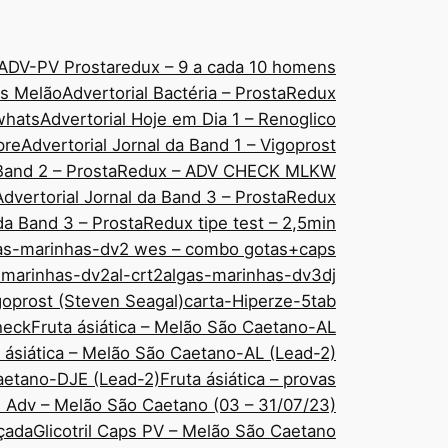
ADV-PV Prostaredux – 9 a cada 10 homens
áps Melão
Advertorial Bactéria – ProstaRedux
 whats
Advertorial Hoje em Dia 1 – Renoglico
pre
Advertorial Jornal da Band 1 – Vigoprost
a Band 2 – ProstaRedux – ADV CHECK MLKW
Advertorial Jornal da Band 3 – ProstaRedux
 da Band 3 – ProstaRedux tipe test – 2,5min
as-marinhas-dv2 wes – combo gotas+caps
-marinhas-dv2al-crt2
algas-marinhas-dv3dj
goprost (Steven Seagal)
carta-Hiperze-5tab
check
Fruta ásiática – Melão São Caetano-AL
 ásiática – Melão São Caetano-AL (Lead-2)
Caetano-DJE (Lead-2)
Fruta ásiática – provas
ps Adv – Melão São Caetano (03 – 31/07/23)
nçada
Glicotril Caps PV – Melão São Caetano