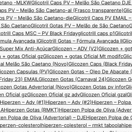
Caetano -MLKW
Glicotril Caps PV – Melão São Caetano DJE
Caps PV – Melão São Caetano-al (Frasco transparente)
Gli
Caps PV – Melão São Caetano-dje
Glicotril Caps PV EMAIL 
ão São Caetano
Glicotril Gotas PV – Melão de São Caetano
G
cotrill Caps MSC – PV Black Friday
glicotrill caps p1
Glicotr
órmula Avançada I
Glicotrill Gotas – Fórmula Avançada II
Gli
— Super Mix Anti-Açúcar
Glicozen – ADV (V2)
Glicozen + got
 + gotas Oficial gz
Glicozen + gotas Oficial Mt modifc
Gli
ial Melão São Caetano (Novo)
Glicozen Caps (Black Frida
icozen Capsulas (PV)
Glicozen Gotas – Oleo De Abacate
 Friday 23) EMAIL
Glicozen Gotas (Carnaval 24)
Glicozen 
cozen Gotas Advertorial (Novo)
Glicozen Gotas pv infor
Gl
n Oficial gz
Glicozen Oficial gz adv
Glicozen Oficial gzal
Gl
Hiperzen – Adv (#1)
Hiperzen – Adv (#2)
Hiperzen – Polpa
LA
Hiperzen Gotas (RMKT)
Hiperzen Polpa de Oliva (Advert
en Polpa de Oliva (Advertorial) – DJE
Hiperzen Polpa de O
iperzen-colesterol
hiperzen-colesterol – rmkt taboola
hipe