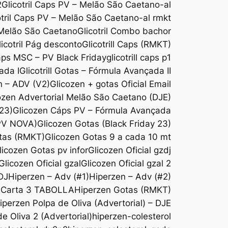
2
Glicotril Caps PV – Melão São Caetano-al
otril Caps PV – Melão São Caetano-al rmkt
 Melão São Caetano
Glicotril Combo bachor
licotril Pág desconto
Glicotrill Caps (RMKT)
Caps MSC – PV Black Friday
glicotrill caps p1
ada I
Glicotrill Gotas – Fórmula Avançada II
n – ADV (V2)
Glicozen + gotas Oficial Email
ozen Advertorial Melão São Caetano (DJE)
 23)
Glicozen Cáps PV – Fórmula Avançada
(PV NOVA)
Glicozen Gotas (Black Friday 23)
tas (RMKT)
Glicozen Gotas 9 a cada 10 mt
licozen Gotas pv infor
Glicozen Oficial gzdj
Glicozen Oficial gzal
Glicozen Oficial gzal 2
DJ
Hiperzen – Adv (#1)
Hiperzen – Adv (#2)
-Carta 3 TABOLLA
Hiperzen Gotas (RMKT)
iperzen Polpa de Oliva (Advertorial) – DJE
e Oliva 2 (Advertorial)
hiperzen-colesterol