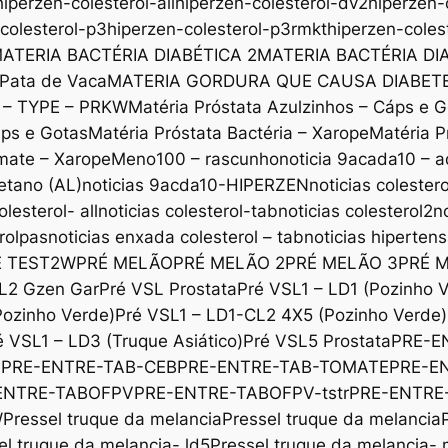
hiperzen-colesterol-all
hiperzen-colesterol-dv2
hiperzen-
colesterol-p3
hiperzen-colesterol-p3rmkt
hiperzen-coles
ATERIA BACTÉRIA DIABÉTICA 2
MATERIA BACTÉRIA DI
 Pata de Vaca
MATERIA GORDURA QUE CAUSA DIABET
x – TYPE – PRKW
Matéria Próstata Azulzinhos – Cáps e 
áps e Gotas
Matéria Próstata Bactéria – Xarope
Matéria P
mate – Xarope
Meno100 – rascunho
noticia 9acada10 – a
etano (AL)
noticias 9acda10-HIPERZEN
noticias colestero
olesterol- all
noticias colesterol-tab
noticias colesterol2
n
erolpas
noticias enxada colesterol – tab
noticias hiperten
E TEST2W
PRÉ MELÃO
PRÉ MELÃO 2
PRÉ MELÃO 3
PRÉ 
L2 Gzen Gar
Pré VSL Prostata
Pré VSL1 – LD1 (Pozinho 
Pozinho Verde)
Pré VSL1 – LD1-CL2 4X5 (Pozinho Verde)
é VSL1 – LD3 (Truque Asiático)
Pré VSL5 Prostata
PRE-E
b
PRE-ENTRE-TAB-CEB
PRE-ENTRE-TAB-TOMATE
PRE-E
ENTRE-TABOFPV
PRE-ENTRE-TABOFPV-tstr
PRE-ENTRE
W
Pressel truque da melancia
Pressel truque da melancia
el truque da melancia- ld5
Pressel truque da melancia-