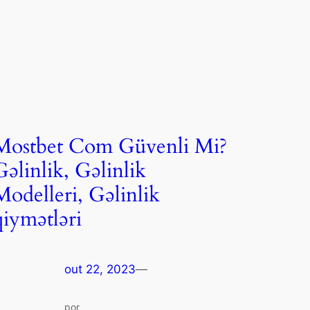
Mostbet Com Güvenli Mi?
Gəlinlik, Gəlinlik
Modelleri, Gəlinlik
qiymətləri
out 22, 2023
—
por