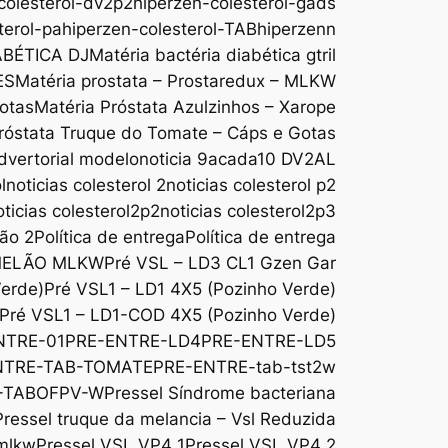
colesterol-dv2p2
hiperzen-colesterol-gads
terol-pa
hiperzen-colesterol-TAB
hiperzenn
ABÉTICA DJ
Matéria bactéria diabética gtril
ES
Matéria prostata – Prostaredux – MLKW
Gotas
Matéria Próstata Azulzinhos – Xarope
róstata Truque do Tomate – Cáps e Gotas
dvertorial modelo
noticia 9acada10 DV2AL
l
noticias colesterol 2
noticias colesterol p2
oticias colesterol2p2
noticias colesterol2p3
são 2
Política de entrega
Política de entrega
MELÃO MLKW
Pré VSL – LD3 CL1 Gzen Gar
Verde)
Pré VSL1 – LD1 4X5 (Pozinho Verde)
Pré VSL1 – LD1-COD 4X5 (Pozinho Verde)
NTRE-01
PRE-ENTRE-LD4
PRE-ENTRE-LD5
NTRE-TAB-TOMATE
PRE-ENTRE-tab-tst2w
-TABOFPV-W
Pressel Síndrome bacteriana
Pressel truque da melancia – Vsl Reduzida
 mlkw
Pressel VSL VP4 1
Pressel VSL VP4 2