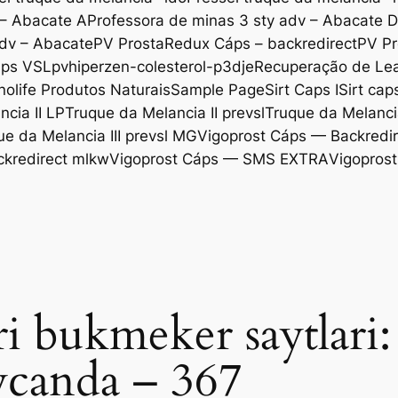
 – Abacate A
Professora de minas 3 sty adv – Abacate 
adv – Abacate
PV ProstaRedux Cáps – backredirect
PV Pr
áps VSL
pvhiperzen-colesterol-p3dje
Recuperação de Lea
nolife Produtos Naturais
Sample Page
Sirt Caps I
Sirt cap
cia II LP
Truque da Melancia II prevsl
Truque da Melancia
ue da Melancia III prevsl MG
Vigoprost Cáps — Backredir
ckredirect mlkw
Vigoprost Cáps — SMS EXTRA
Vigoprost
i bukmeker saytlari
aycanda – 367