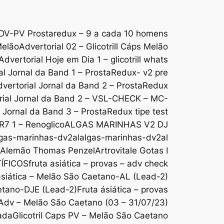
DV-PV Prostaredux – 9 a cada 10 homens
Melão
Advertorial 02 – Glicotrill Cáps Melão
Advertorial Hoje em Dia 1 – glicotrill whats
al Jornal da Band 1 – ProstaRedux- v2 pre
vertorial Jornal da Band 2 – ProstaRedux
rial Jornal da Band 2 – VSL-CHECK – MC-
l Jornal da Band 3 – ProstaRedux tipe test
 R7 1 – Renoglico
ALGAS MARINHAS V2 DJ
gas-marinhas-dv2al
algas-marinhas-dv2al
o Alemão Thomas Penzel
Artrovitale Gotas I
ÍFICOS
fruta asiática – provas – adv check
ásiática – Melão São Caetano-AL (Lead-2)
aetano-DJE (Lead-2)
Fruta ásiática – provas
s Adv – Melão São Caetano (03 – 31/07/23)
ada
Glicotril Caps PV – Melão São Caetano