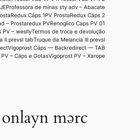
DJE
Professora de minas sty adv – Abacate
ostaRedux Cáps 1
PV ProstaRedux Cáps 2
d – Prostaredux PV
Renoglico Caps PV 01
s PV – weslly
Termos de troca e devolução
 II prevsl tab
Truque da Melancia III prevsl
ect
Vigoprost Cáps — Backredirect — TAB
 PV – Cáps e Gotas
Vigoprost PV – Xarope
: onlayn mərc