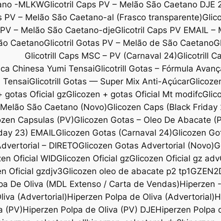
etano -MLKW
Glicotril Caps PV – Melão São Caetano DJE 
ps PV – Melão São Caetano-al (Frasco transparente)
Glic
s PV – Melão São Caetano-dje
Glicotril Caps PV EMAIL –
São Caetano
Glicotril Gotas PV – Melão de São Caetano
G
Glicotrill Caps MSC – PV (Carnaval 24)
Glicotrill 
ica Chinesa Yumi Tensai
Glicotrill Gotas – Fórmula Avanç
i Tensai
Glicotrill Gotas — Super Mix Anti-Açúcar
Glicoze
 gotas Oficial gz
Glicozen + gotas Oficial Mt modifc
Glic
l Melão São Caetano (Novo)
Glicozen Caps (Black Friday
ozen Capsulas (PV)
Glicozen Gotas – Oleo De Abacate 
iday 23) EMAIL
Glicozen Gotas (Carnaval 24)
Glicozen Go
dvertorial – DIRETO
Glicozen Gotas Advertorial (Novo)
G
zen Oficial WID
Glicozen Oficial gz
Glicozen Oficial gz adv
n Oficial gzdjv3
Glicozen oleo de abacate p2 tp1
GZEN2
pa De Oliva (MDL Extenso / Carta de Vendas)
Hiperzen 
iva (Advertorial)
Hiperzen Polpa de Oliva (Advertorial)
H
a (PV)
Hiperzen Polpa de Oliva (PV) DJE
Hiperzen Polpa d