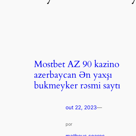
Mostbet AZ 90 kazino
azerbaycan Ən yaxşı
bukmeyker rəsmi saytı
out 22, 2023
—
por
matheus soares