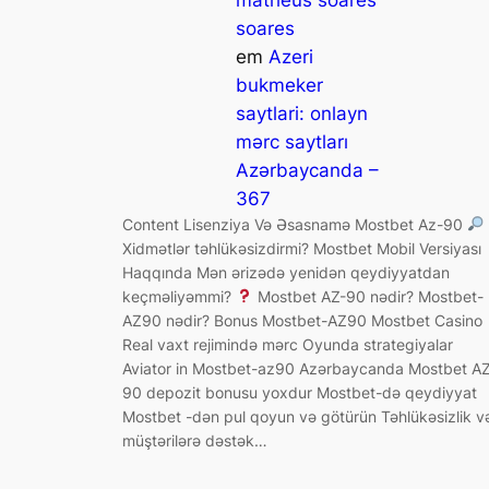
soares
em
Azeri
bukmeker
saytlari: onlayn
mərc saytları
Azərbaycanda –
367
Content Lisenziya Və Əsasnamə Mostbet Az-90
Xidmətlər təhlükəsizdirmi? Mostbet Mobil Versiyası
Haqqında Mən ərizədə yenidən qeydiyyatdan
keçməliyəmmi?
Mostbet AZ-90 nədir? Mostbet-
AZ90 nədir? Bonus Mostbet-AZ90 Mostbet Casino
Real vaxt rejimində mərc Oyunda strategiyalar
Aviator in Mostbet-az90 Azərbaycanda Mostbet AZ
90 depozit bonusu yoxdur Mostbet-də qeydiyyat
Mostbet -dən pul qoyun və götürün Təhlükəsizlik v
müştərilərə dəstək…