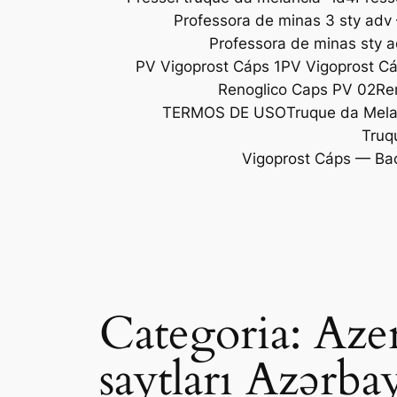
Professora de minas 3 sty adv
Professora de minas sty 
PV Vigoprost Cáps 1
PV Vigoprost C
Renoglico Caps PV 02
Re
TERMOS DE USO
Truque da Melan
Truq
Vigoprost Cáps — Ba
Categoria:
Azer
saytları Azərb