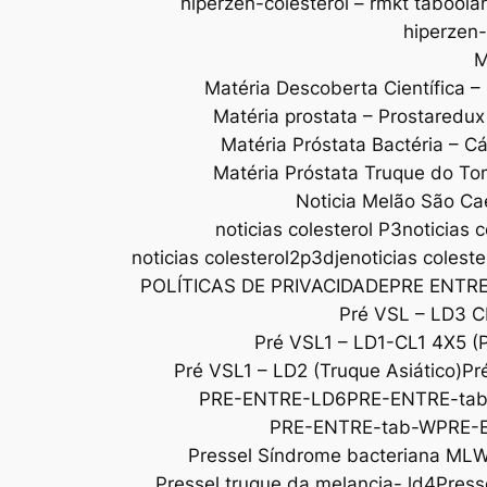
hiperzen-colesterol – rmkt taboola
hiperzen-
M
Matéria Descoberta Científica –
Matéria prostata – Prostaredu
Matéria Próstata Bactéria – C
Matéria Próstata Truque do To
Noticia Melão São Ca
noticias colesterol P3
noticias c
noticias colesterol2p3dje
noticias colest
POLÍTICAS DE PRIVACIDADE
PRE ENTR
Pré VSL – LD3 C
Pré VSL1 – LD1-CL1 4X5 (
Pré VSL1 – LD2 (Truque Asiático)
Pr
PRE-ENTRE-LD6
PRE-ENTRE-ta
PRE-ENTRE-tab-W
PRE-
Pressel Síndrome bacteriana ML
Pressel truque da melancia- ld4
Press