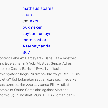
matheus soares
soares
em
Azeri
bukmeker
saytlari: onlayn
mərc saytları
Azərbaycanda –
367
ontent Daha Az Harcayarak Daha Fazla mostbet
iriş Elde Etmenin 5 Yolu Mostbet Güncel Adres:
por ve Casino Bahisleri E-Mail vasitəsilə
eydiyyatdan keçin Pulsuz şəkildə və ya Real Pul ilə
uletka? Üst bukmeker saytlari üzrə seçim edərkən
sas lazım olanlar Azərbaycanda File Mostbet
omplaint Online Complaint Against Mostbet
ndroid üçün mostbet MOSTBET AZ idman bahis…