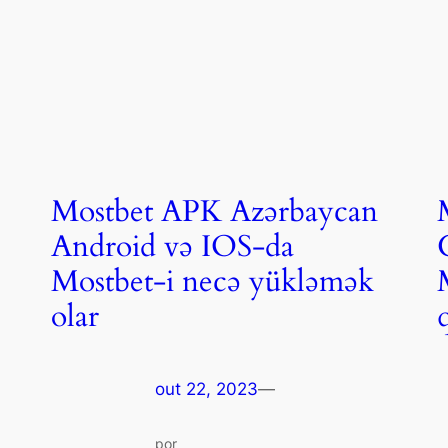
Mostbet APK Azərbaycan
Android və IOS-da
Mostbet-i necə yükləmək
olar
out 22, 2023
—
por