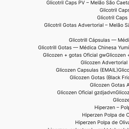
Glicotril Caps PV – Melão São Ca
Glicotril Ca
Glicotril Cap
Glicotril Gotas Advertorial – Melão 
Glicotrill Cápsulas — Méd
Glicotrill Gotas — Médica Chinesa Yum
Glicozen + gotas Oficial gw
Glicozen +
Glicozen Advertoria
Glicozen Capsulas (EMAIL)
Glic
Glicozen Gotas (Black Fr
Glicozen Gotas A
Glicozen Oficial gzdjadvn
Glico
Glicoze
Hiperzen – Pol
Hiperzen Polpa de Ol
Hiperzen Polpa de Oliv