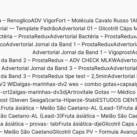
a – Renoglico
ADV VigorFort – Molécula Cavalo Russo 1
A
rial — Template Padrão
Advertorial 01 – Glicotrill Cáps 
ctéria – ProstaRedux
Advertorial Bactéria – ProstaRedux
ico
Advertorial Jornal da Band 1 – ProstaRedux
Advertori
Advertorial Jornal da Band 1 – Vigoprost
Ad
al da Band 2 – ProstaRedux – ADV CHECK MLKW
Adverto
Advertorial Jornal da Band 3 – ProstaRedux
Advertoria
l da Band 3 – ProstaRedux tipe test – 2,5min
Advertorial
V2 WID
algas-marinhas-dv2 wes – combo gotas+caps
al
-crt2
algas-marinhas-dv3dj
Artrovitale Gotas — Médic
ost (Steven Seagal)
carta-Hiperze-5tab
ESTUDOS CIENT
L
Fruta ásiática – Melão São Caetano-AL (Lead-1)
Fruta 
 São Caetano-AL (Lead-3)
Fruta ásiática – Melão São C
ta ásiática – provas- tab
Fruta ásiática-dje
Glicotril Cap
l – Melão São Caetano
Glicotril Caps PV – Formula Avanç