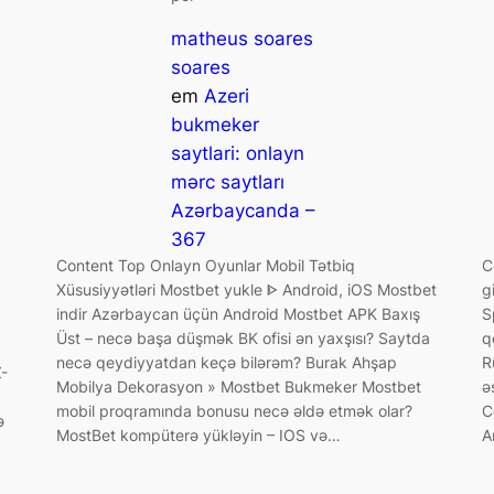
matheus soares
soares
em
Azeri
bukmeker
saytlari: onlayn
mərc saytları
Azərbaycanda –
367
Content Top Onlayn Oyunlar Mobil Tətbiq
C
Xüsusiyyətləri Mostbet yukle ᐈ Android, iOS Mostbet
g
indir Azərbaycan üçün Android Mostbet APK Baxış
S
Üst – necə başa düşmək BK ofisi ən yaxşısı? Saytda
q
necə qeydiyyatdan keçə bilərəm? Burak Ahşap
R
-
Mobilya Dekorasyon » Mostbet Bukmeker Mostbet
ə
mobil proqramında bonusu necə əldə etmək olar?
C
ə
MostBet kompüterə yükləyin – IOS və…
A