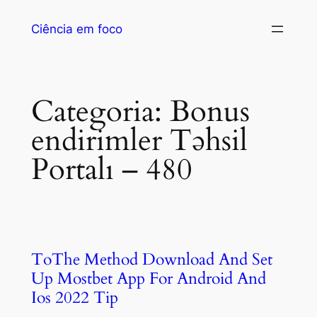
Ciência em foco
Categoria:
Bonus
endirimler Təhsil
Portalı – 480
ToThe Method Download And Set
Up Mostbet App For Android And
Ios 2022 Tip