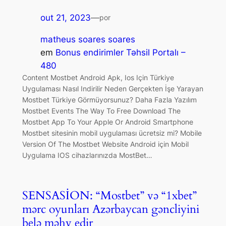
out 21, 2023
—
por
matheus soares soares
em
Bonus endirimler Təhsil Portalı –
480
Content Mostbet Android Apk, Ios Için Türkiye
Uygulaması Nasıl Indirilir Neden Gerçekten İşe Yarayan
Mostbet Türkiye Görmüyorsunuz? Daha Fazla Yazılım
Mostbet Events The Way To Free Download The
Mostbet App To Your Apple Or Android Smartphone
Mostbet sitesinin mobil uygulaması ücretsiz mi? Mobile
Version Of The Mostbet Website Android için Mobil
Uygulama IOS cihazlarınızda MostBet…
SENSASİON: “Mostbet” və “1xbet”
mərc oyunları Azərbaycan gəncliyini
belə məhv edir