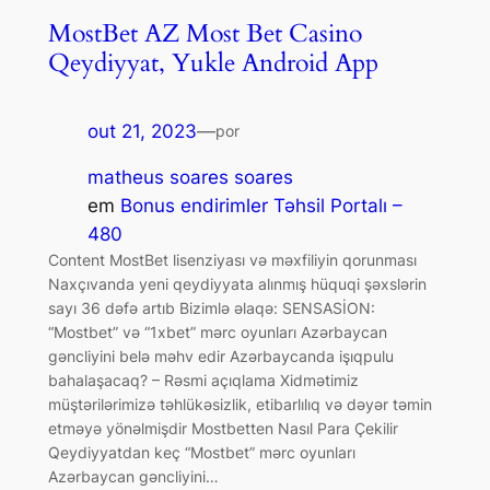
MostBet AZ Most Bet Casino
Qeydiyyat, Yukle Android App
out 21, 2023
—
por
matheus soares soares
em
Bonus endirimler Təhsil Portalı –
480
Content MostBet lisenziyası və məxfiliyin qorunması
Naxçıvanda yeni qeydiyyata alınmış hüquqi şəxslərin
sayı 36 dəfə artıb Bizimlə əlaqə: SENSASİON:
“Mostbet” və “1xbet” mərc oyunları Azərbaycan
gəncliyini belə məhv edir Azərbaycanda işıqpulu
bahalaşacaq? – Rəsmi açıqlama Xidmətimiz
müştərilərimizə təhlükəsizlik, etibarlılıq və dəyər təmin
etməyə yönəlmişdir Mostbetten Nasıl Para Çekilir
Qeydiyyatdan keç “Mostbet” mərc oyunları
Azərbaycan gəncliyini…