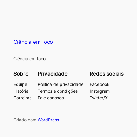
Ciência em foco
Ciência em foco
Sobre
Privacidade
Redes sociais
Equipe
Política de privacidade
Facebook
História
Termos e condições
Instagram
Carreiras
Fale conosco
Twitter/X
Criado com
WordPress