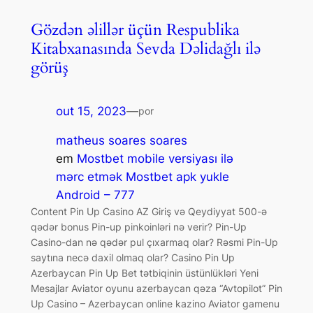
Gözdən əlillər üçün Respublika
Kitabxanasında Sevda Dəlidağlı ilə
görüş
out 15, 2023
—
por
matheus soares soares
em
Mostbet mobile versiyası ilə
mərc etmək Mostbet apk yukle
Android – 777
Content Pin Up Casino AZ Giriş və Qeydiyyat 500-ə
qədər bonus Pin-up pinkoinləri nə verir? Pin-Up
Casino-dan nə qədər pul çıxarmaq olar? Rəsmi Pin-Up
saytına necə daxil olmaq olar? Casino Pin Up
Azerbaycan Pin Up Bet tətbiqinin üstünlükləri Yeni
Mesajlar Aviator oyunu azerbaycan qəza “Avtopilot” Pin
Up Casino – Azerbaycan online kazino Aviator gamenu