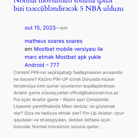
Normal mövsümün sonuna qədər
bizi təəccübləndirəcək 5 NBA ulduzu
out 15, 2023
—
por
matheus soares soares
em
Mostbet mobile versiyası ilə
mərc etmək Mostbet apk yukle
Android – 777
Content PKK-nın seçkiqabağı fəallaşmasının arxasında
nə dayanır? Kazino PIN-UP icmalı Dünyada müasir
tendensiya kimi qumar oyunlarının leqallaşdırılması
Aviator game xüsusiyyətləri office@bakazservice.az
Pul üçün Aviator game – Rəsmi sayt Çempionlar
Liqasının yarımfinalında Milan derbisi: nə gözləmək
olar? Qıza nə hədiyyə etmək olar? Pin-Up Aviator: oyun
qaydaları və strategiyaları, slotdan istifadə üçün
bonuslar Normal mövsümün sonuna qədər…