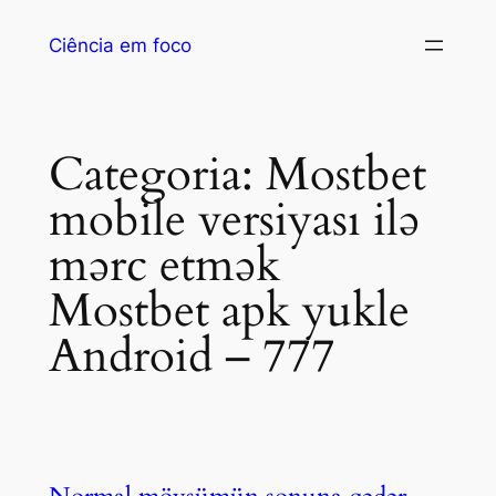
Ciência em foco
Categoria:
Mostbet
mobile versiyası ilə
mərc etmək
Mostbet apk yukle
Android – 777