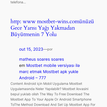
telefona…
http: www mostbet-wins.comünüzü
Gece Yarısı Yağı Yakmadan
Büyütmenin 7 Yolu
out 15, 2023
—
por
matheus soares soares
em
Mostbet mobile versiyası ilə
mərc etmək Mostbet apk yukle
Android – 777
Content Android için Mobil Uygulama Mostbet
Uygulamasında Neler Yapılabilir? Mostbet ilovasini
bepul yuklab olish The Way To Free Download The
Mostbet App To Your Apple Or Android Smartphone
ToThe Method Download And Set Up Mostbet App For