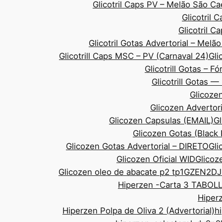
Glicotril Caps PV – Melão São 
Glicotril 
Glicotril 
Glicotril Gotas Advertorial – Mel
Glicotrill Caps MSC – PV (Carnaval 24)
Gli
Glicotrill Gotas – F
Glicotrill Gotas 
Glicozen
Glicozen Advertor
Glicozen Capsulas (EMAIL)
Gl
Glicozen Gotas (Black
Glicozen Gotas Advertorial – DIRETO
Gli
Glicozen Oficial WID
Glicoze
Glicozen oleo de abacate p2 tp1
GZEN2DJ
Hiperzen -Carta 3 TABOL
Hiperz
Hiperzen Polpa de Oliva 2 (Advertorial)
h