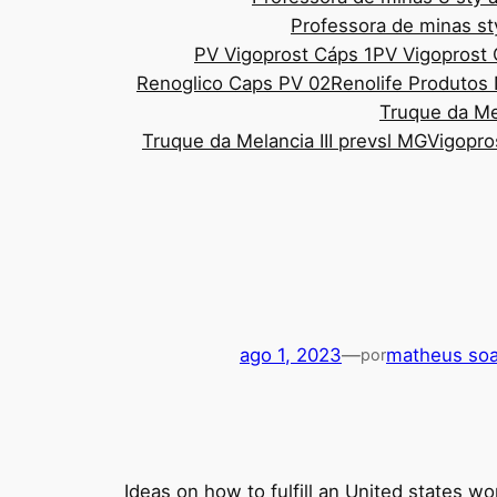
Professora de minas st
PV Vigoprost Cáps 1
PV Vigoprost
Renoglico Caps PV 02
Renolife Produtos 
Truque da Mel
Truque da Melancia III prevsl MG
Vigopro
ago 1, 2023
—
matheus soa
por
Ideas on how to fulfill an United states w