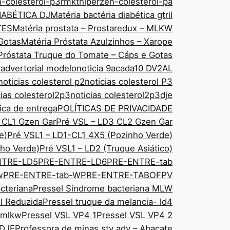
n-colesterol-p3rmkt
hiperzen-colesterol-pa
IABÉTICA DJ
Matéria bactéria diabética gtril
TES
Matéria prostata – Prostaredux – MLKW
Gotas
Matéria Próstata Azulzinhos – Xarope
Próstata Truque do Tomate – Cáps e Gotas
 advertorial modelo
noticia 9acada10 DV2AL
noticias colesterol p2
noticias colesterol P3
cias colesterol2p3
noticias colesterol2p3dje
tica de entrega
POLÍTICAS DE PRIVACIDADE
 CL1 Gzen Gar
Pré VSL – LD3 CL2 Gzen Gar
e)
Pré VSL1 – LD1-CL1 4X5 (Pozinho Verde)
ho Verde)
Pré VSL1 – LD2 (Truque Asiático)
NTRE-LD5
PRE-ENTRE-LD6
PRE-ENTRE-tab
w
PRE-ENTRE-tab-W
PRE-ENTRE-TABOFPV
cteriana
Pressel Síndrome bacteriana MLW
sl Reduzida
Pressel truque da melancia- ld4
 mlkw
Pressel VSL VP4 1
Pressel VSL VP4 2
 DJE
Professora de minas sty adv – Abacate