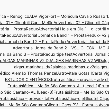
ica – Renoglico
ADV VigorFort – Molécula Cavalo Russo 1
ial 01 – Glicotrill Cáps Melão
Advertorial 02 – Glicotrill C
ctéria – ProstaRedux
Advertorial Hoje em Dia 1 – glicotrill
ostaRedux
Advertorial Jornal da Band 1 – ProstaRedux- v2 
ial Jornal da Band 2 – ProstaRedux
Advertorial Jornal d
Advertorial Jornal da Band 2 – VSL-CHECK – MC-
rnal da Band 3 – ProstaRedux tipe test
Advertorial Jornal
co
ALGAS MARINHAS V2 DJ
ALGAS MARINHAS V2 WID
alg
algas-marinhas-dv2al
algas-marinhas-dv2al
algas
Médico Alemão Thomas Penzel
Artrovitale Gotas I
Carta Vi
ESTUDOS CIENTÍFICOS
fruta asiática – provas – adv 
Fruta ásiática – Melão São Caetano-AL (Lead-1)
Fruta
lão São Caetano-AL (Lead-3)
Fruta ásiática – Melão São 
Fruta ásiática – provas- tab
Fruta ásiática-dje
Glicotril Ca
rial – Melão São Caetano
Glicotril Caps PV – Formula Ava