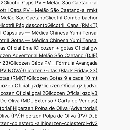
 2
Glicotril Caps PV – Melão São Caetano-al
cotril Caps PV – Melão São Caetano-al rmkt
– Melão São Caetano
Glicotril Combo bachor
licotril Pág desconto
Glicotrill Caps (RMKT)
ill Cápsulas — Médica Chinesa Yumi Tensai
cotrill Gotas — Médica Chinesa Yumi Tensai
as Oficial Email
Glicozen + gotas Oficial gw
cozen Advertorial Melão São Caetano (DJE)
y 23)
Glicozen Cáps PV – Fórmula Avançada
 (PV NOVA)
Glicozen Gotas (Black Friday 23)
Gotas (RMKT)
Glicozen Gotas 9 a cada 10 mt
icozen Oficial gzdj
Glicozen Oficial gzdjadvn
icozen Oficial gzal 2
Glicozen Oficial gzdjv3
 De Oliva (MDL Extenso / Carta de Vendas)
orial)
Hiperzen Polpa de Oliva (Advertorial)
liva (PV)
Hiperzen Polpa de Oliva (PV) DJE
rzen-colesterol-all
hiperzen-colesterol-dv2