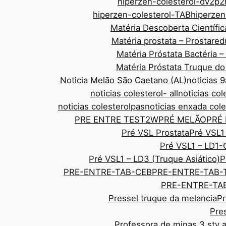
hiperzen-colesterol-dv2p2
hiperzen-colesterol-TAB
hiperze
Matéria Descoberta Científic
Matéria prostata – Prostar
Matéria Próstata Bactéria 
Matéria Próstata Truque d
Noticia Melão São Caetano (AL)
noticias
noticias colesterol- all
noticias col
noticias colesterolpas
noticias enxada cole
PRE ENTRE TEST2W
PRÉ MELÃO
PRÉ
Pré VSL Prostata
Pré VSL1
Pré VSL1 – LD1-
Pré VSL1 – LD3 (Truque Asiático)
P
PRE-ENTRE-TAB-CEB
PRE-ENTRE-TAB-
PRE-ENTRE-TAB
Pressel truque da melancia
Pr
Pre
Professora de minas 3 sty 