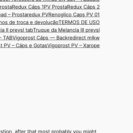
rostaRedux Cáps 1
PV ProstaRedux Cáps 2
ad – Prostaredux PV
Renoglico Caps PV 01
mos de troca e devolução
TERMOS DE USO
a II prevsl tab
Truque da Melancia III prevsl
— TAB
Vigoprost Cáps — Backredirect mlkw
t PV – Cáps e Gotas
Vigoprost PV – Xarope
estion, after that most probably you might