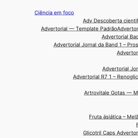
Pular
Ciência em foco
para
Adv Descoberta cientif
o
Advertorial — Template Padrão
Advertor
conteúdo
Advertorial Ba
Advertorial Jornal da Band 1 – Pr
Advertor
Advertorial Jo
Advertorial R7 1 – Renogli
Artrovitale Gotas — 
Fruta ásiática – Me
Glicotril Caps Adverto