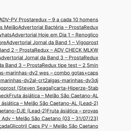
ADV-PV Prostaredux – 9 a cada 10 homens
áps Melão
Advertorial Bactéria – ProstaRedux
 whats
Advertorial Hoje em Dia 1 – Renoglico
pre
Advertorial Jornal da Band 1 – Vigoprost
a Band 2 – ProstaRedux – ADV CHECK MLKW
Advertorial Jornal da Band 3 – ProstaRedux
 da Band 3 – ProstaRedux tipe test – 2,5min
as-marinhas-dv2 wes – combo gotas+caps
-marinhas-dv2al-crt2
algas-marinhas-dv3dj
goprost (Steven Seagal)
carta-Hiperze-5tab
check
Fruta ásiática – Melão São Caetano-AL
 ásiática – Melão São Caetano-AL (Lead-2)
Caetano-DJE (Lead-2)
Fruta ásiática – provas
ps Adv – Melão São Caetano (03 – 31/07/23)
nçada
Glicotril Caps PV – Melão São Caetano