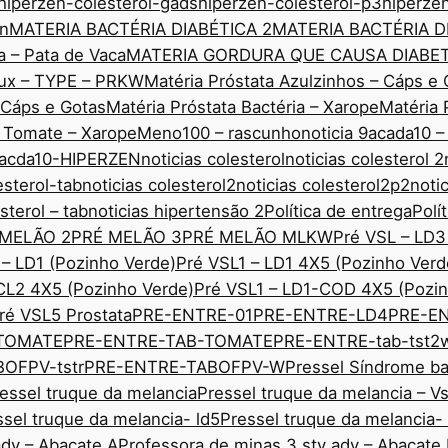
hiperzen-colesterol-gads
hiperzen-colesterol-p3
hiperze
nn
MATERIA BACTÉRIA DIABÉTICA 2
MATERIA BACTÉRIA D
a – Pata de Vaca
MATERIA GORDURA QUE CAUSA DIABE
edux – TYPE – PRKW
Matéria Próstata Azulzinhos – Cáps e 
– Cáps e Gotas
Matéria Próstata Bactéria – Xarope
Matéria 
o Tomate – Xarope
Meno100 – rascunho
noticia 9acada10 –
 9acda10-HIPERZEN
noticias colesterol
noticias colesterol 2
esterol-tab
noticias colesterol2
noticias colesterol2p2
noti
sterol – tab
noticias hipertensão 2
Política de entrega
Polí
 MELÃO 2
PRÉ MELÃO 3
PRÉ MELÃO MLKW
Pré VSL – LD3
 – LD1 (Pozinho Verde)
Pré VSL1 – LD1 4X5 (Pozinho Verd
CL2 4X5 (Pozinho Verde)
Pré VSL1 – LD1-COD 4X5 (Pozin
ré VSL5 Prostata
PRE-ENTRE-01
PRE-ENTRE-LD4
PRE-E
TOMATE
PRE-ENTRE-TAB-TOMATE
PRE-ENTRE-tab-tst2
OFPV-tstr
PRE-ENTRE-TABOFPV-W
Pressel Síndrome ba
essel truque da melancia
Pressel truque da melancia – V
ssel truque da melancia- ld5
Pressel truque da melancia-
adv – Abacate A
Professora de minas 3 sty adv – Abacate