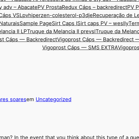
y adv – Abacate
PV ProstaRedux Cáps – backredirect
PV P
 Cáps VSL
pvhiperzen-colesterol-p3dje
Recuperação de Le
Naturais
Sample Page
Sirt Caps I
Sirt caps PV – weslly
Ter
ancia II LP
Truque da Melancia II prevsl
Truque da Melanci
st Cáps — Backredirect
Vigoprost Cáps — Backredirect 
Vigoprost Cáps — SMS EXTRA
Vigopros
res soares
em
Uncategorized
oman? In the event that you think about this type of a qu