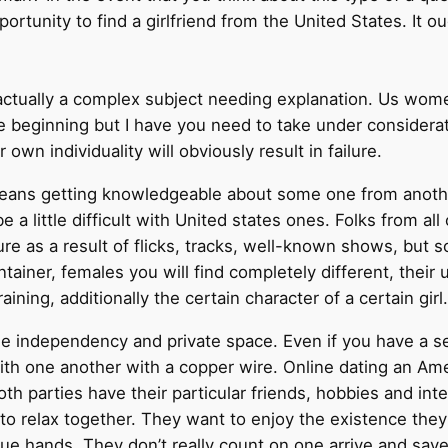
ortunity to find a girlfriend from the United States. It o
s actually a complex subject needing explanation. Us wom
 beginning but I have you need to take under considerat
own individuality will obviously result in failure.
means getting knowledgeable about some one from anoth
 a little difficult with United states ones. Folks from al
ture as a result of flicks, tracks, well-known shows, bu
ntainer, females you will find completely different, the
aining, additionally the certain character of a certain girl.
ique independency and private space. Even if you have a 
with one another with a copper wire. Online dating an Am
th parties have their particular friends, hobbies and int
 to relax together. They want to enjoy the existence they’
nique hands. They don’t really count on one arrive and sa