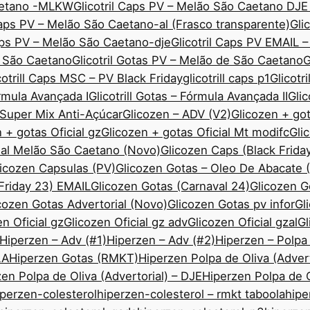
Caetano -MLKW
Glicotril Caps PV – Melão São Caetano DJE
Caps PV – Melão São Caetano-al (Frasco transparente)
Gli
Caps PV – Melão São Caetano-dje
Glicotril Caps PV EMAIL 
ão São Caetano
Glicotril Gotas PV – Melão de São Caetano
G
cotrill Caps MSC – PV Black Friday
glicotrill caps p1
Glicotr
órmula Avançada I
Glicotrill Gotas – Fórmula Avançada II
Gli
— Super Mix Anti-Açúcar
Glicozen – ADV (V2)
Glicozen + got
 + gotas Oficial gz
Glicozen + gotas Oficial Mt modifc
Gli
ial Melão São Caetano (Novo)
Glicozen Caps (Black Frida
icozen Capsulas (PV)
Glicozen Gotas – Oleo De Abacate
 Friday 23) EMAIL
Glicozen Gotas (Carnaval 24)
Glicozen 
cozen Gotas Advertorial (Novo)
Glicozen Gotas pv infor
Gl
n Oficial gz
Glicozen Oficial gz adv
Glicozen Oficial gzal
Gl
Hiperzen – Adv (#1)
Hiperzen – Adv (#2)
Hiperzen – Polpa
LA
Hiperzen Gotas (RMKT)
Hiperzen Polpa de Oliva (Advert
en Polpa de Oliva (Advertorial) – DJE
Hiperzen Polpa de O
iperzen-colesterol
hiperzen-colesterol – rmkt taboola
hipe