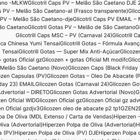
etano -MLKW
Glicotril Caps PV – Melão São Caetano DJE 
ps PV – Melão São Caetano-al (Frasco transparente)
Glic
s PV – Melão São Caetano-dje
Glicotril Caps PV EMAIL –
São Caetano
Glicotril Gotas PV – Melão de São Caetano
G
Glicotrill Caps MSC – PV (Carnaval 24)
Glicotrill 
ica Chinesa Yumi Tensai
Glicotrill Gotas – Fórmula Avanç
i Tensai
Glicotrill Gotas — Super Mix Anti-Açúcar
Glicoze
 gotas Oficial gz
Glicozen + gotas Oficial Mt modifc
Glic
l Melão São Caetano (Novo)
Glicozen Caps (Black Friday
ozen Capsulas (PV)
Glicozen Gotas – Oleo De Abacate 
iday 23) EMAIL
Glicozen Gotas (Carnaval 24)
Glicozen Go
dvertorial – DIRETO
Glicozen Gotas Advertorial (Novo)
G
zen Oficial WID
Glicozen Oficial gz
Glicozen Oficial gz adv
n Oficial gzdjv3
Glicozen oleo de abacate p2 tp1
GZEN2
pa De Oliva (MDL Extenso / Carta de Vendas)
Hiperzen 
iva (Advertorial)
Hiperzen Polpa de Oliva (Advertorial)
H
a (PV)
Hiperzen Polpa de Oliva (PV) DJE
Hiperzen Polpa d