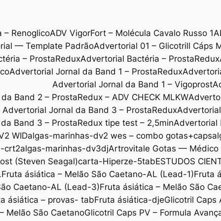
a – Renoglico
ADV VigorFort – Molécula Cavalo Russo 1
A
rial — Template Padrão
Advertorial 01 – Glicotrill Cáps 
ctéria – ProstaRedux
Advertorial Bactéria – ProstaRedux
ico
Advertorial Jornal da Band 1 – ProstaRedux
Advertori
Advertorial Jornal da Band 1 – Vigoprost
Ad
al da Band 2 – ProstaRedux – ADV CHECK MLKW
Adverto
Advertorial Jornal da Band 3 – ProstaRedux
Advertoria
l da Band 3 – ProstaRedux tipe test – 2,5min
Advertorial
V2 WID
algas-marinhas-dv2 wes – combo gotas+caps
al
-crt2
algas-marinhas-dv3dj
Artrovitale Gotas — Médic
ost (Steven Seagal)
carta-Hiperze-5tab
ESTUDOS CIENT
L
Fruta ásiática – Melão São Caetano-AL (Lead-1)
Fruta 
 São Caetano-AL (Lead-3)
Fruta ásiática – Melão São C
ta ásiática – provas- tab
Fruta ásiática-dje
Glicotril Cap
l – Melão São Caetano
Glicotril Caps PV – Formula Avanç