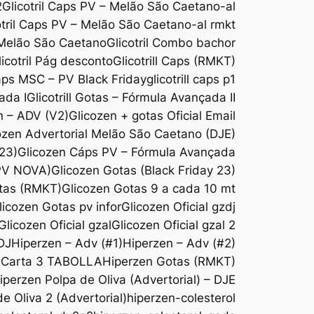
2
Glicotril Caps PV – Melão São Caetano-al
otril Caps PV – Melão São Caetano-al rmkt
 Melão São Caetano
Glicotril Combo bachor
licotril Pág desconto
Glicotrill Caps (RMKT)
Caps MSC – PV Black Friday
glicotrill caps p1
ada I
Glicotrill Gotas – Fórmula Avançada II
n – ADV (V2)
Glicozen + gotas Oficial Email
ozen Advertorial Melão São Caetano (DJE)
 23)
Glicozen Cáps PV – Fórmula Avançada
(PV NOVA)
Glicozen Gotas (Black Friday 23)
tas (RMKT)
Glicozen Gotas 9 a cada 10 mt
licozen Gotas pv infor
Glicozen Oficial gzdj
Glicozen Oficial gzal
Glicozen Oficial gzal 2
DJ
Hiperzen – Adv (#1)
Hiperzen – Adv (#2)
-Carta 3 TABOLLA
Hiperzen Gotas (RMKT)
iperzen Polpa de Oliva (Advertorial) – DJE
e Oliva 2 (Advertorial)
hiperzen-colesterol