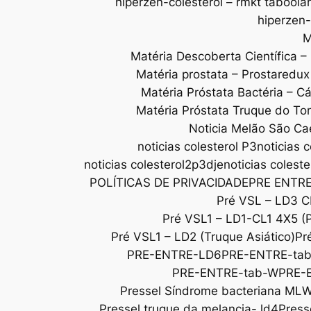
hiperzen-colesterol – rmkt taboola
hiperzen-
M
Matéria Descoberta Científica –
Matéria prostata – Prostaredu
Matéria Próstata Bactéria – C
Matéria Próstata Truque do To
Noticia Melão São Ca
noticias colesterol P3
noticias c
noticias colesterol2p3dje
noticias colest
POLÍTICAS DE PRIVACIDADE
PRE ENTR
Pré VSL – LD3 C
Pré VSL1 – LD1-CL1 4X5 (
Pré VSL1 – LD2 (Truque Asiático)
Pr
PRE-ENTRE-LD6
PRE-ENTRE-ta
PRE-ENTRE-tab-W
PRE-
Pressel Síndrome bacteriana ML
Pressel truque da melancia- ld4
Press