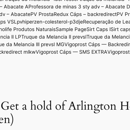
 – Abacate A
Professora de minas 3 sty adv – Abacate 
adv – Abacate
PV ProstaRedux Cáps – backredirect
PV Pr
áps VSL
pvhiperzen-colesterol-p3dje
Recuperação de Lea
nolife Produtos Naturais
Sample Page
Sirt Caps I
Sirt cap
cia II LP
Truque da Melancia II prevsl
Truque da Melancia
ue da Melancia III prevsl MG
Vigoprost Cáps — Backredir
ckredirect mlkw
Vigoprost Cáps — SMS EXTRA
Vigoprost
Get a hold of Arlington H
en)