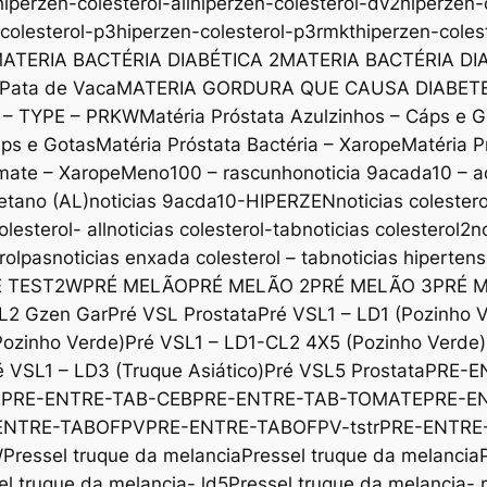
hiperzen-colesterol-all
hiperzen-colesterol-dv2
hiperzen-
colesterol-p3
hiperzen-colesterol-p3rmkt
hiperzen-coles
ATERIA BACTÉRIA DIABÉTICA 2
MATERIA BACTÉRIA DI
 Pata de Vaca
MATERIA GORDURA QUE CAUSA DIABET
x – TYPE – PRKW
Matéria Próstata Azulzinhos – Cáps e 
áps e Gotas
Matéria Próstata Bactéria – Xarope
Matéria P
mate – Xarope
Meno100 – rascunho
noticia 9acada10 – a
etano (AL)
noticias 9acda10-HIPERZEN
noticias colestero
olesterol- all
noticias colesterol-tab
noticias colesterol2
n
erolpas
noticias enxada colesterol – tab
noticias hiperten
E TEST2W
PRÉ MELÃO
PRÉ MELÃO 2
PRÉ MELÃO 3
PRÉ 
L2 Gzen Gar
Pré VSL Prostata
Pré VSL1 – LD1 (Pozinho 
Pozinho Verde)
Pré VSL1 – LD1-CL2 4X5 (Pozinho Verde)
é VSL1 – LD3 (Truque Asiático)
Pré VSL5 Prostata
PRE-E
b
PRE-ENTRE-TAB-CEB
PRE-ENTRE-TAB-TOMATE
PRE-E
ENTRE-TABOFPV
PRE-ENTRE-TABOFPV-tstr
PRE-ENTRE
W
Pressel truque da melancia
Pressel truque da melancia
el truque da melancia- ld5
Pressel truque da melancia-