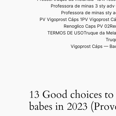
Professora de minas 3 sty adv
Professora de minas sty 
PV Vigoprost Cáps 1
PV Vigoprost C
Renoglico Caps PV 02
Re
TERMOS DE USO
Truque da Melan
Truq
Vigoprost Cáps — Ba
13 Good choices to 
babes in 2023 (Prov