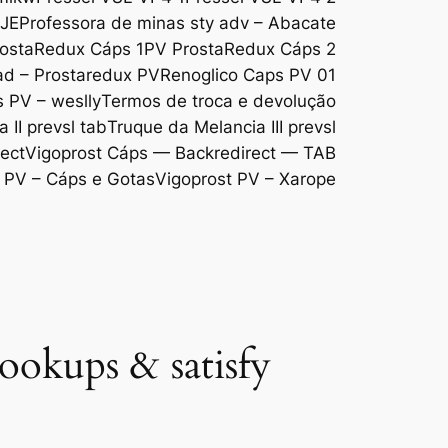
DJE
Professora de minas sty adv – Abacate
ostaRedux Cáps 1
PV ProstaRedux Cáps 2
d – Prostaredux PV
Renoglico Caps PV 01
s PV – weslly
Termos de troca e devolução
 II prevsl tab
Truque da Melancia III prevsl
ect
Vigoprost Cáps — Backredirect — TAB
 PV – Cáps e Gotas
Vigoprost PV – Xarope
ookups & satisfy