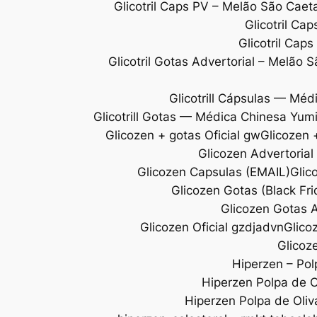
Glicotril Caps PV – Melão São Ca
Glicotril Ca
Glicotril Cap
Glicotril Gotas Advertorial – Melão 
Glicotrill Cápsulas — Méd
Glicotrill Gotas — Médica Chinesa Yum
Glicozen + gotas Oficial gw
Glicozen +
Glicozen Advertoria
Glicozen Capsulas (EMAIL)
Glic
Glicozen Gotas (Black Fr
Glicozen Gotas A
Glicozen Oficial gzdjadvn
Glico
Glicoze
Hiperzen – Pol
Hiperzen Polpa de Ol
Hiperzen Polpa de Oliv