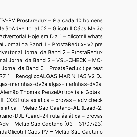
DV-PV Prostaredux – 9 a cada 10 homens
Melão
Advertorial 02 – Glicotrill Cáps Melão
Advertorial Hoje em Dia 1 – glicotrill whats
al Jornal da Band 1 – ProstaRedux- v2 pre
vertorial Jornal da Band 2 – ProstaRedux
rial Jornal da Band 2 – VSL-CHECK – MC-
l Jornal da Band 3 – ProstaRedux tipe test
 R7 1 – Renoglico
ALGAS MARINHAS V2 DJ
gas-marinhas-dv2al
algas-marinhas-dv2al
o Alemão Thomas Penzel
Artrovitale Gotas I
ÍFICOS
fruta asiática – provas – adv check
ásiática – Melão São Caetano-AL (Lead-2)
aetano-DJE (Lead-2)
Fruta ásiática – provas
s Adv – Melão São Caetano (03 – 31/07/23)
ada
Glicotril Caps PV – Melão São Caetano