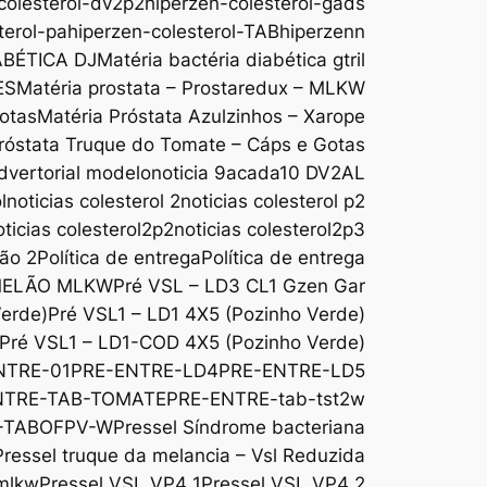
colesterol-dv2p2
hiperzen-colesterol-gads
terol-pa
hiperzen-colesterol-TAB
hiperzenn
ABÉTICA DJ
Matéria bactéria diabética gtril
ES
Matéria prostata – Prostaredux – MLKW
Gotas
Matéria Próstata Azulzinhos – Xarope
róstata Truque do Tomate – Cáps e Gotas
dvertorial modelo
noticia 9acada10 DV2AL
l
noticias colesterol 2
noticias colesterol p2
oticias colesterol2p2
noticias colesterol2p3
são 2
Política de entrega
Política de entrega
MELÃO MLKW
Pré VSL – LD3 CL1 Gzen Gar
Verde)
Pré VSL1 – LD1 4X5 (Pozinho Verde)
Pré VSL1 – LD1-COD 4X5 (Pozinho Verde)
NTRE-01
PRE-ENTRE-LD4
PRE-ENTRE-LD5
NTRE-TAB-TOMATE
PRE-ENTRE-tab-tst2w
-TABOFPV-W
Pressel Síndrome bacteriana
Pressel truque da melancia – Vsl Reduzida
 mlkw
Pressel VSL VP4 1
Pressel VSL VP4 2