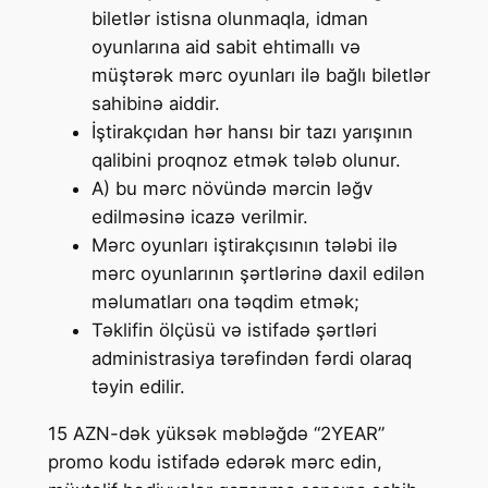
biletlər istisna olunmaqla, idman
oyunlarına aid sabit ehtimallı və
müştərək mərc oyunları ilə bağlı biletlər
sahibinə aiddir.
İştirakçıdan hər hansı bir tazı yarışının
qalibini proqnoz etmək tələb olunur.
A) bu mərc növündə mərcin ləğv
edilməsinə icazə verilmir.
Mərc oyunları iştirakçısının tələbi ilə
mərc oyunlarının şərtlərinə daxil edilən
məlumatları ona təqdim etmək;
Təklifin ölçüsü və istifadə şərtləri
administrasiya tərəfindən fərdi olaraq
təyin edilir.
15 AZN-dək yüksək məbləğdə “2YEAR”
promo kodu istifadə edərək mərc edin,