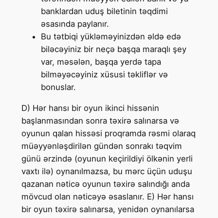
banklardan uduş biletinin təqdimi
əsasında paylanır.
Bu tətbiqi yükləməyinizdən əldə edə
biləcəyiniz bir neçə başqa maraqlı şey
var, məsələn, başqa yerdə tapa
bilməyəcəyiniz xüsusi təkliflər və
bonuslar.
D) Hər hansı bir oyun ikinci hissənin
başlanmasından sonra təxirə salınarsa və
oyunun qalan hissəsi proqramda rəsmi olaraq
müəyyənləşdirilən gündən sonrakı təqvim
günü ərzində (oyunun keçirildiyi ölkənin yerli
vaxtı ilə) oynanılmazsa, bu mərc üçün uduşu
qazanan nəticə oyunun təxirə salındığı anda
mövcud olan nəticəyə əsaslanır. E) Hər hansı
bir oyun təxirə salınarsa, yenidən oynanılarsa