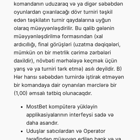
komandanın uduzaraq və ya digər səbəbdən
oyunlardan çıxarılacağı dövr turniri təşkil
edən təşkilatın turnir qaydalarına uyğun
olaraq müəyyənləşdirilir. Bu qalib gələnin
müəyyənləşdirilmə formasından (xal
ardıcıllığı, final görüşləri (uzatma dəqiqələri,
mümkün on bir metrlik cərimə zərbələri
daxildir), növbəti mərhələyə keçmək üçün
yarış və ya turniri tərk etmə) asılı deyildir. B)
Hər hansı səbəbdən turnirdə iştirak etməyən
bir komandaya dair oynanılan mərclərə bir
(1,00) əmsalı tətbiq olunacaqdır.
MostBet kompüterə yükləyin
applikasiyalarının interfeysi sadə və
daha asandır.
Uduşlar satıcılardan və Operator
tərəfindən müəyyən edilən bank və ya