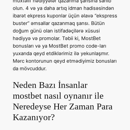
müxtəlif hədiyyələr qazanma şansına sahib
olun. 4 və ya daha artıq idman hadisəsindən
ibarət ekpress kuponlar üçün əlavə “ekspress
buster” əmsallar qazanmaq şansı. Bütün
doğum günü olan istifadəçilərə xüsusi
hədiyyə və promolar. Təbii ki, MostBet
bonusları və ya MostBet promo code-ları
yuxarıda qeyd etdiklərimiz ilə yekunlaşmır.
Mərc kontorunun qeyd etmədiyimiz bonusları
da mövcuddur.
Neden Bazı İnsanlar
mostbet nasıl oynanır ile
Neredeyse Her Zaman Para
Kazanıyor?