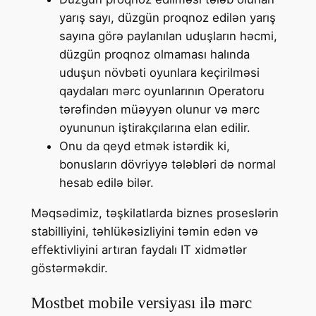
yarış sayı, düzgün proqnoz edilən yarış
sayına görə paylanılan uduşların həcmi,
düzgün proqnoz olmaması halında
uduşun növbəti oyunlara keçirilməsi
qaydaları mərc oyunlarının Operatoru
tərəfindən müəyyən olunur və mərc
oyununun iştirakçılarına elan edilir.
Onu da qeyd etmək istərdik ki,
bonusların dövriyyə tələbləri də normal
hesab edilə bilər.
Məqsədimiz, təşkilatlarda biznes proseslərin
stabilliyini, təhlükəsizliyini təmin edən və
effektivliyini artıran faydalı IT xidmətlər
göstərməkdir.
Mostbet mobile versiyası ilə mərc