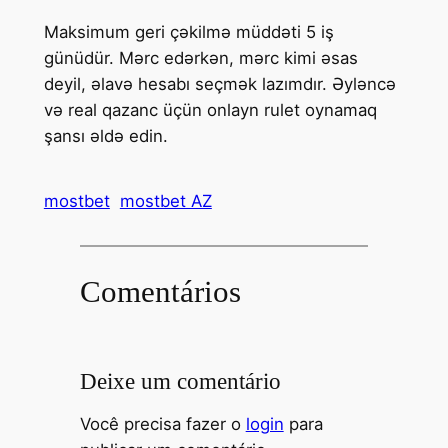
Maksimum geri çəkilmə müddəti 5 iş
günüdür. Mərc edərkən, mərc kimi əsas
deyil, əlavə hesabı seçmək lazımdır. Əyləncə
və real qazanc üçün onlayn rulet oynamaq
şansı əldə edin.
mostbet
mostbet AZ
Comentários
Deixe um comentário
Você precisa fazer o
login
para