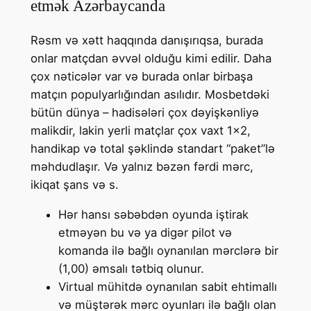
etmək Azərbaycanda
Rəsm və xətt haqqında danışırıqsa, burada
onlar matçdan əvvəl olduğu kimi edilir. Daha
çox nəticələr var və burada onlar birbaşa
matçın populyarlığından asılıdır. Mosbetdəki
bütün dünya – hadisələri çox dəyişkənliyə
malikdir, lakin yerli matçlar çox vaxt 1×2,
handikap və total şəklində standart “paket”lə
məhdudlaşır. Və yalnız bəzən fərdi mərc,
ikiqat şans və s.
Hər hansı səbəbdən oyunda iştirak
etməyən bu və ya digər pilot və
komanda ilə bağlı oynanılan mərclərə bir
(1,00) əmsalı tətbiq olunur.
Virtual mühitdə oynanılan sabit ehtimallı
və müştərək mərc oyunları ilə bağlı olan