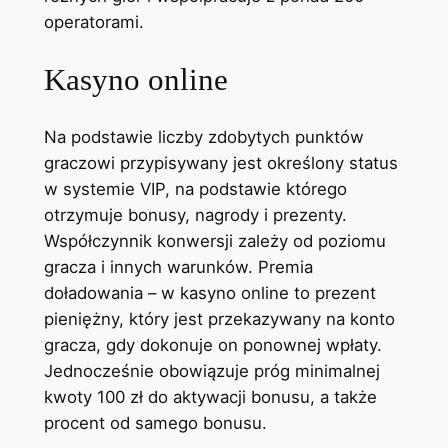
operatorami.
Kasyno online
Na podstawie liczby zdobytych punktów
graczowi przypisywany jest określony status
w systemie VIP, na podstawie którego
otrzymuje bonusy, nagrody i prezenty.
Współczynnik konwersji zależy od poziomu
gracza i innych warunków. Premia
doładowania – w kasyno online to prezent
pieniężny, który jest przekazywany na konto
gracza, gdy dokonuje on ponownej wpłaty.
Jednocześnie obowiązuje próg minimalnej
kwoty 100 zł do aktywacji bonusu, a także
procent od samego bonusu.