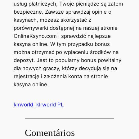
usług płatniczych, Twoje pieniądze są zatem
bezpieczne. Zawsze sprawdzaj opinie o
kasynach, możesz skorzystać z
porównywarki dostępnej na naszej stronie
OnlineKsyno.com i sprawdzić najlepsze
kasyna online. W tym przypadku bonus
można otrzymać po wpłaceniu środków na
depozyt. Jest to popularny bonus powitalny
dla nowych graczy, którzy decydują się na
rejestrację i założenia konta na stronie
kasyna online.
klrworld
klrworld PL
Comentários