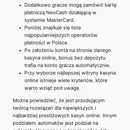
Dodatkowo gracze mogą zamówić kartę
płatniczą NeoCash działającą w
systemie MasterCard.
Poniżej znajduje się lista
najpopularniejszych operatorów
płatności w Polsce.
Po założeniu konta na stronie danego
kasyna online, bonus bez depozytu
trafia na konto gracza automatycznie.
Przy wyborze najlepszej witryny kasyna
online istnieje wiele kryteriów, które
warto wziąć pod uwagę.
Można powiedzieć, że jest przodującym
twórcą rozwiązań dla największych i
najbardziej prestiżowych kasyn online. Innym
podziałem automatów jest podział na