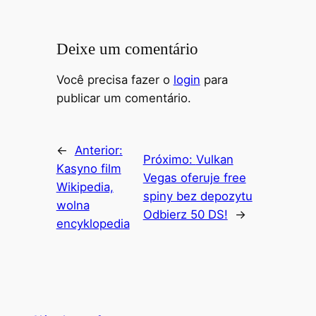
Deixe um comentário
Você precisa fazer o
login
para
publicar um comentário.
←
Anterior:
Próximo:
Vulkan
Kasyno film
Vegas oferuje free
Wikipedia,
spiny bez depozytu
wolna
Odbierz 50 DS!
→
encyklopedia