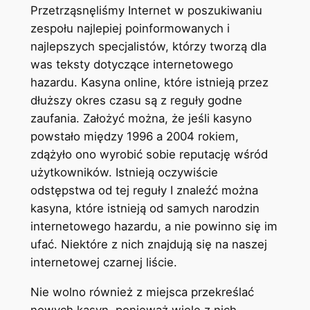
Przetrząsnęliśmy Internet w poszukiwaniu
zespołu najlepiej poinformowanych i
najlepszych specjalistów, którzy tworzą dla
was teksty dotyczące internetowego
hazardu. Kasyna online, które istnieją przez
dłuższy okres czasu są z reguły godne
zaufania. Założyć można, że jeśli kasyno
powstało między 1996 a 2004 rokiem,
zdążyło ono wyrobić sobie reputację wśród
użytkowników. Istnieją oczywiście
odstępstwa od tej reguły I znaleźć można
kasyna, które istnieją od samych narodzin
internetowego hazardu, a nie powinno się im
ufać. Niektóre z nich znajdują się na naszej
internetowej czarnej liście.
Nie wolno również z miejsca przekreślać
nowych kasyn, ponieważ wiele z nich