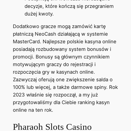
decyzje, które kończą się przegraniem
dużej kwoty.
Dodatkowo gracze mogą zamówić kartę
płatniczą NeoCash działającą w systemie
MasterCard. Najlepsze polskie kasyna online
posiadają rozbudowany system bonusów i
promocji. Bonusy są głównym czynnikiem
motywującym graczy do rejestracji i
rozpoczęcia gry w kasynach online.
Zazwyczaj oferują one zwiększenie salda o
100% lub więcej, a także darmowe spiny. Rok
2023 właśnie się rozpoczął, a my już
przygotowaliśmy dla Ciebie ranking kasyn
online na ten rok.
Pharaoh Slots Casino