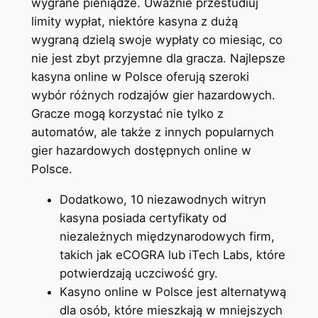
wygrane pieniądze. Uważnie przestudiuj
limity wypłat, niektóre kasyna z dużą
wygraną dzielą swoje wypłaty co miesiąc, co
nie jest zbyt przyjemne dla gracza. Najlepsze
kasyna online w Polsce oferują szeroki
wybór różnych rodzajów gier hazardowych.
Gracze mogą korzystać nie tylko z
automatów, ale także z innych popularnych
gier hazardowych dostępnych online w
Polsce.
Dodatkowo, 10 niezawodnych witryn
kasyna posiada certyfikaty od
niezależnych międzynarodowych firm,
takich jak eCOGRA lub iTech Labs, które
potwierdzają uczciwość gry.
Kasyno online w Polsce jest alternatywą
dla osób, które mieszkają w mniejszych