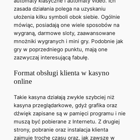
automaty klasyczne i automaty video. Ich
zasada działania polega na uzyskaniu
ułożenia kilku symboli obok siebie. Ogólnie
mówiąc, posiadają one wiele sposobów na
wygraną, darmowe sloty, zaawansowane
mnożniki wygranych i mini gry. Podobnie jak
gry w poprzedniego punktu, mają one
zazwyczaj interesującą fabułę.
Format obsługi klienta w kasyno
online
Takie kasyna działają zwykle szybciej niż
kasyna przeglądarkowe, gdyż grafika oraz
dźwięk zapisane są w pamięci programu i nie
muszą być pobierane z Internetu. Z drugiej
strony, pobranie oraz instalacja klienta
zajmuje trochę czasu oraz, jak zawsze w