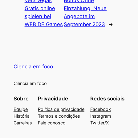
Vera Vegas
Bonus Ohne
Gratis online
Einzahlung ️ Neue
spielen bei
Angebote im
WEB DE Games
September 2023
→
Ciência em foco
Ciência em foco
Sobre
Privacidade
Redes sociais
Equipe
Política de privacidade
Facebook
História
Termos e condições
Instagram
Carreiras
Fale conosco
Twitter/X