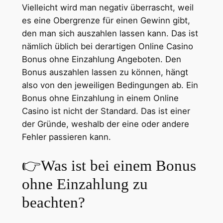
Vielleicht wird man negativ überrascht, weil
es eine Obergrenze für einen Gewinn gibt,
den man sich auszahlen lassen kann. Das ist
nämlich üblich bei derartigen Online Casino
Bonus ohne Einzahlung Angeboten. Den
Bonus auszahlen lassen zu können, hängt
also von den jeweiligen Bedingungen ab. Ein
Bonus ohne Einzahlung in einem Online
Casino ist nicht der Standard. Das ist einer
der Gründe, weshalb der eine oder andere
Fehler passieren kann.
👉Was ist bei einem Bonus
ohne Einzahlung zu
beachten?