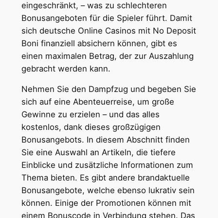
eingeschränkt, – was zu schlechteren
Bonusangeboten für die Spieler führt. Damit
sich deutsche Online Casinos mit No Deposit
Boni finanziell absichern können, gibt es
einen maximalen Betrag, der zur Auszahlung
gebracht werden kann.
Nehmen Sie den Dampfzug und begeben Sie
sich auf eine Abenteuerreise, um große
Gewinne zu erzielen – und das alles
kostenlos, dank dieses großzügigen
Bonusangebots. In diesem Abschnitt finden
Sie eine Auswahl an Artikeln, die tiefere
Einblicke und zusätzliche Informationen zum
Thema bieten. Es gibt andere brandaktuelle
Bonusangebote, welche ebenso lukrativ sein
können. Einige der Promotionen können mit
einem Bonuscode in Verbindung stehen. Das