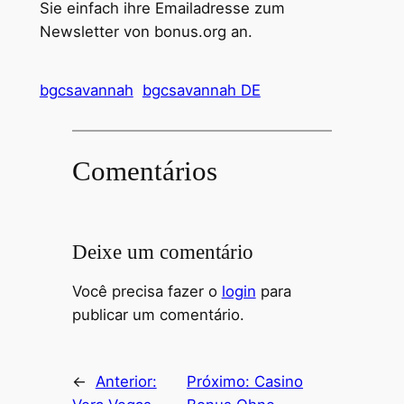
Sie einfach ihre Emailadresse zum
Newsletter von bonus.org an.
bgcsavannah
bgcsavannah DE
Comentários
Deixe um comentário
Você precisa fazer o
login
para
publicar um comentário.
←
Anterior:
Próximo:
Casino