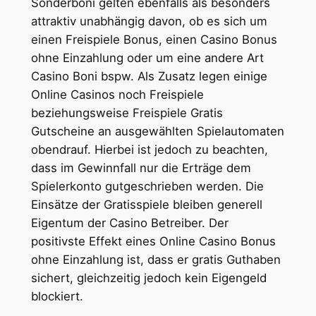
Sonderboni gelten ebenfalls als besonders
attraktiv unabhängig davon, ob es sich um
einen Freispiele Bonus, einen Casino Bonus
ohne Einzahlung oder um eine andere Art
Casino Boni bspw. Als Zusatz legen einige
Online Casinos noch Freispiele
beziehungsweise Freispiele Gratis
Gutscheine an ausgewählten Spielautomaten
obendrauf. Hierbei ist jedoch zu beachten,
dass im Gewinnfall nur die Erträge dem
Spielerkonto gutgeschrieben werden. Die
Einsätze der Gratisspiele bleiben generell
Eigentum der Casino Betreiber. Der
positivste Effekt eines Online Casino Bonus
ohne Einzahlung ist, dass er gratis Guthaben
sichert, gleichzeitig jedoch kein Eigengeld
blockiert.