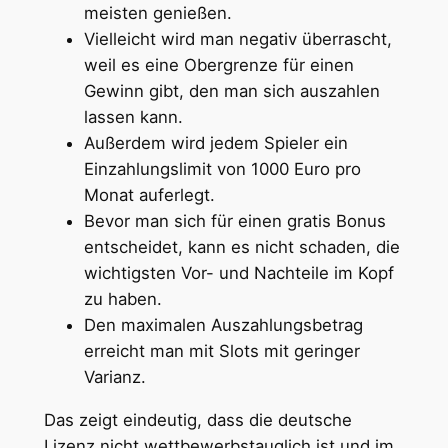
meisten genießen.
Vielleicht wird man negativ überrascht,
weil es eine Obergrenze für einen
Gewinn gibt, den man sich auszahlen
lassen kann.
Außerdem wird jedem Spieler ein
Einzahlungslimit von 1000 Euro pro
Monat auferlegt.
Bevor man sich für einen gratis Bonus
entscheidet, kann es nicht schaden, die
wichtigsten Vor- und Nachteile im Kopf
zu haben.
Den maximalen Auszahlungsbetrag
erreicht man mit Slots mit geringer
Varianz.
Das zeigt eindeutig, dass die deutsche
Lizenz nicht wettbewerbstauglich ist und im