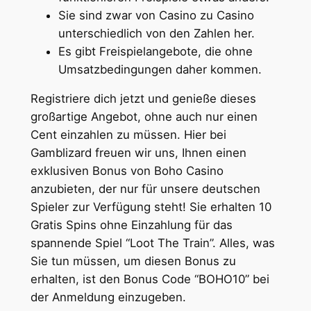
Sie sind zwar von Casino zu Casino
unterschiedlich von den Zahlen her.
Es gibt Freispielangebote, die ohne
Umsatzbedingungen daher kommen.
Registriere dich jetzt und genieße dieses
großartige Angebot, ohne auch nur einen
Cent einzahlen zu müssen. Hier bei
Gamblizard freuen wir uns, Ihnen einen
exklusiven Bonus von Boho Casino
anzubieten, der nur für unsere deutschen
Spieler zur Verfügung steht! Sie erhalten 10
Gratis Spins ohne Einzahlung für das
spannende Spiel “Loot The Train”. Alles, was
Sie tun müssen, um diesen Bonus zu
erhalten, ist den Bonus Code “BOHO10” bei
der Anmeldung einzugeben.