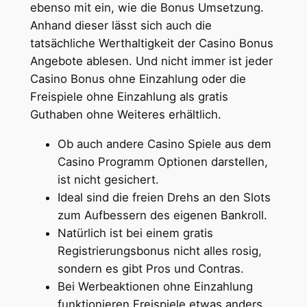
ebenso mit ein, wie die Bonus Umsetzung.
Anhand dieser lässt sich auch die
tatsächliche Werthaltigkeit der Casino Bonus
Angebote ablesen. Und nicht immer ist jeder
Casino Bonus ohne Einzahlung oder die
Freispiele ohne Einzahlung als gratis
Guthaben ohne Weiteres erhältlich.
Ob auch andere Casino Spiele aus dem
Casino Programm Optionen darstellen,
ist nicht gesichert.
Ideal sind die freien Drehs an den Slots
zum Aufbessern des eigenen Bankroll.
Natürlich ist bei einem gratis
Registrierungsbonus nicht alles rosig,
sondern es gibt Pros und Contras.
Bei Werbeaktionen ohne Einzahlung
funktionieren Freispiele etwas anders.