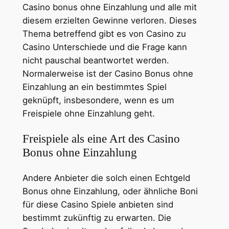
Casino bonus ohne Einzahlung und alle mit
diesem erzielten Gewinne verloren. Dieses
Thema betreffend gibt es von Casino zu
Casino Unterschiede und die Frage kann
nicht pauschal beantwortet werden.
Normalerweise ist der Casino Bonus ohne
Einzahlung an ein bestimmtes Spiel
geknüpft, insbesondere, wenn es um
Freispiele ohne Einzahlung geht.
Freispiele als eine Art des Casino
Bonus ohne Einzahlung
Andere Anbieter die solch einen Echtgeld
Bonus ohne Einzahlung, oder ähnliche Boni
für diese Casino Spiele anbieten sind
bestimmt zukünftig zu erwarten. Die