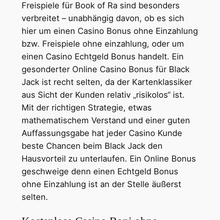
Freispiele für Book of Ra sind besonders
verbreitet – unabhängig davon, ob es sich
hier um einen Casino Bonus ohne Einzahlung
bzw. Freispiele ohne einzahlung, oder um
einen Casino Echtgeld Bonus handelt. Ein
gesonderter Online Casino Bonus für Black
Jack ist recht selten, da der Kartenklassiker
aus Sicht der Kunden relativ „risikolos“ ist.
Mit der richtigen Strategie, etwas
mathematischem Verstand und einer guten
Auffassungsgabe hat jeder Casino Kunde
beste Chancen beim Black Jack den
Hausvorteil zu unterlaufen. Ein Online Bonus
geschweige denn einen Echtgeld Bonus
ohne Einzahlung ist an der Stelle äußerst
selten.