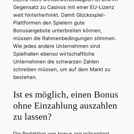
Gegensatz zu Casinos mit einer EU-Lizenz
weit hinterherhinkt. Damit Glücksspiel-
Plattformen den Spielern gute
Bonusangebote unterbreiten können,
müssen die Rahmenbedingungen stimmen.
Wie jedes andere Unternehmen sind
Spielhallen ebenso wirtschaftliche
Unternehmen die schwarzen Zahlen
schreiben müssen, um auf dem Markt zu
bestehen.
Ist es möglich, einen Bonus
ohne Einzahlung auszahlen
zu lassen?
Die Redaktion von bonus.org präsentiert