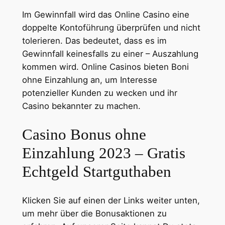
Im Gewinnfall wird das Online Casino eine
doppelte Kontoführung überprüfen und nicht
tolerieren. Das bedeutet, dass es im
Gewinnfall keinesfalls zu einer – Auszahlung
kommen wird. Online Casinos bieten Boni
ohne Einzahlung an, um Interesse
potenzieller Kunden zu wecken und ihr
Casino bekannter zu machen.
Casino Bonus ohne
Einzahlung 2023 – Gratis
Echtgeld Startguthaben
Klicken Sie auf einen der Links weiter unten,
um mehr über die Bonusaktionen zu