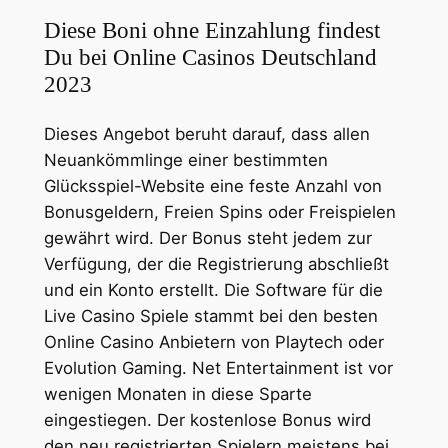
Diese Boni ohne Einzahlung findest
Du bei Online Casinos Deutschland
2023
Dieses Angebot beruht darauf, dass allen
Neuankömmlinge einer bestimmten
Glücksspiel-Website eine feste Anzahl von
Bonusgeldern, Freien Spins oder Freispielen
gewährt wird. Der Bonus steht jedem zur
Verfügung, der die Registrierung abschließt
und ein Konto erstellt. Die Software für die
Live Casino Spiele stammt bei den besten
Online Casino Anbietern von Playtech oder
Evolution Gaming. Net Entertainment ist vor
wenigen Monaten in diese Sparte
eingestiegen. Der kostenlose Bonus wird
den neu registrierten Spielern meistens bei