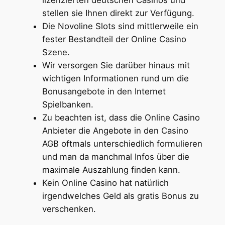
lizenzierten deutschen Casinos und
stellen sie Ihnen direkt zur Verfügung.
Die Novoline Slots sind mittlerweile ein
fester Bestandteil der Online Casino
Szene.
Wir versorgen Sie darüber hinaus mit
wichtigen Informationen rund um die
Bonusangebote in den Internet
Spielbanken.
Zu beachten ist, dass die Online Casino
Anbieter die Angebote in den Casino
AGB oftmals unterschiedlich formulieren
und man da manchmal Infos über die
maximale Auszahlung finden kann.
Kein Online Casino hat natürlich
irgendwelches Geld als gratis Bonus zu
verschenken.