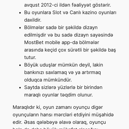
avqust 2012-ci ildən fəaliyyət göstərir.
Bu oyunlara Slot və Canlı kazino oyunları
daxildir.
Bölmələr sadə bir şəkildə dizayn
edilmişdir və bu sadə dizayn sayəsində
MostBet mobile app-da bölmələr
arasında keçid çox sürətli bir şəkildə baş
tutur.
Böyük uduşlar mümkün deyil, lakin
bankınızı saxlamaq və ya artırmaq
olduqca mümkündür.
Saytda sizlərə yüzlərlə bir birindən
maraqlı oyunlar təqdim olunur.
Maraqlıdır ki, oyun zamanı oyunçu digər
oyunçuların hansı mərcləri etdiyini müşahidə
edir. Əsas qələbəyə əlavə olaraq, oyunçu