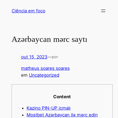
Pular
Ciência em foco
para
o
conteúdo
Azərbaycan mərc saytı
out 15, 2023
—
por
matheus soares soares
em
Uncategorized
Content
Kazino PIN-UP icmalı
Mostbet Azərbaycan ilə mərc edin