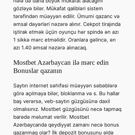
hələ də daha böyük mükafat alacağını
gözləyə bilər. Mükafat qalibləri sistem
tərəfindən müəyyən edilir. Ümumi qazanc və
əmsal dəyərləri nəzərə alınır. Cekpot tirajında
​​iştirak etmək üçün oyunçu hər spində ən azı
1 sikkə mərc etməlidir. Oranlara gəlincə, ən
azı 1.40 əmsal nəzərə alınacaq.
Mostbet Azərbaycan ilə mərc edin
Bonuslar qazanın
Saytın internet səhifəsi müəyyən səbəblərə
görə açılmaya bilər, bloklanma və s. Bu hallar
baş verərsə, veb-saytın güzgüsünə daxil
olmalısınız. Mostbet güzgüsünü necə tapmaq
barədə məlumat verilir. Mostbet
Azerbaycanda qeydiyyat zamanı necə bonus
qazanmaq olar? İlk depozit bonusunu əldə