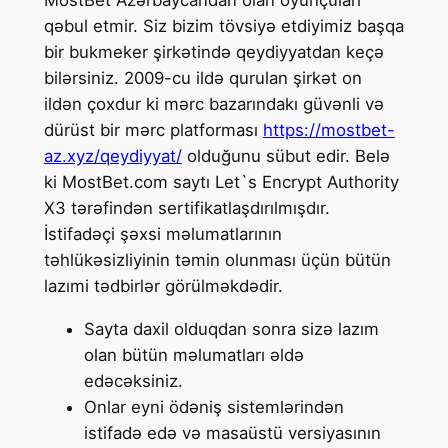
MostBet Azərbaycandan olan oyunçuları
qəbul etmir. Siz bizim tövsiyə etdiyimiz başqa
bir bukmeker şirkətində qeydiyyatdan keçə
bilərsiniz. 2009-cu ildə qurulan şirkət on
ildən çoxdur ki mərc bazarındakı güvənli və
dürüst bir mərc platforması
https://mostbet-
az.xyz/qeydiyyat/
olduğunu sübut edir. Belə
ki MostBet.com saytı Let`s Encrypt Authority
X3 tərəfindən sertifikatlaşdırılmışdır.
İstifadəçi şəxsi məlumatlarının
təhlükəsizliyinin təmin olunması üçün bütün
lazımi tədbirlər görülməkdədir.
Sayta daxil olduqdan sonra sizə lazım
olan bütün məlumatları əldə
edəcəksiniz.
Onlar eyni ödəniş sistemlərindən
istifadə edə və masaüstü versiyasının