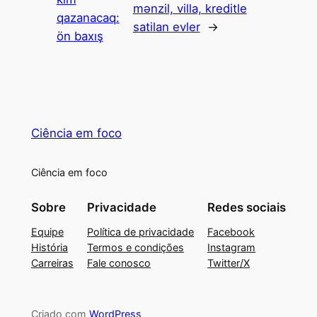
mənzil, villa, kreditle
qazanacaq:
satilan evler
→
ön baxış
Ciência em foco
Ciência em foco
Sobre
Privacidade
Redes sociais
Equipe
Política de privacidade
Facebook
História
Termos e condições
Instagram
Carreiras
Fale conosco
Twitter/X
Criado com
WordPress