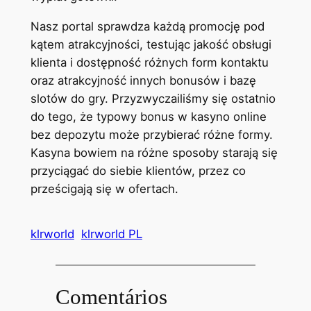
Nasz portal sprawdza każdą promocję pod
kątem atrakcyjności, testując jakość obsługi
klienta i dostępność różnych form kontaktu
oraz atrakcyjność innych bonusów i bazę
slotów do gry. Przyzwyczailiśmy się ostatnio
do tego, że typowy bonus w kasyno online
bez depozytu może przybierać różne formy.
Kasyna bowiem na różne sposoby starają się
przyciągać do siebie klientów, przez co
prześcigają się w ofertach.
klrworld
klrworld PL
Comentários