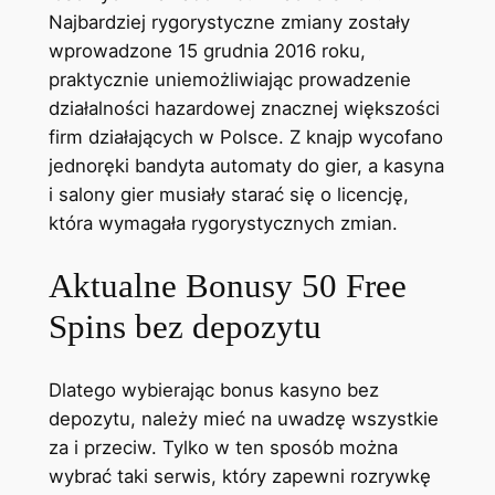
Najbardziej rygorystyczne zmiany zostały
wprowadzone 15 grudnia 2016 roku,
praktycznie uniemożliwiając prowadzenie
działalności hazardowej znacznej większości
firm działających w Polsce. Z knajp wycofano
jednoręki bandyta automaty do gier, a kasyna
i salony gier musiały starać się o licencję,
która wymagała rygorystycznych zmian.
Aktualne Bonusy 50 Free
Spins bez depozytu
Dlatego wybierając bonus kasyno bez
depozytu, należy mieć na uwadzę wszystkie
za i przeciw. Tylko w ten sposób można
wybrać taki serwis, który zapewni rozrywkę