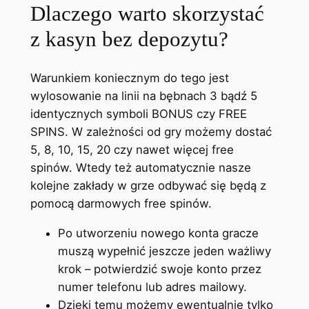
Dlaczego warto skorzystać
z kasyn bez depozytu?
Warunkiem koniecznym do tego jest
wylosowanie na linii na bębnach 3 bądź 5
identycznych symboli BONUS czy FREE
SPINS. W zależności od gry możemy dostać
5, 8, 10, 15, 20 czy nawet więcej free
spinów. Wtedy też automatycznie nasze
kolejne zakłady w grze odbywać się będą z
pomocą darmowych free spinów.
Po utworzeniu nowego konta gracze
muszą wypełnić jeszcze jeden ważliwy
krok – potwierdzić swoje konto przez
numer telefonu lub adres mailowy.
Dzięki temu możemy ewentualnie tylko