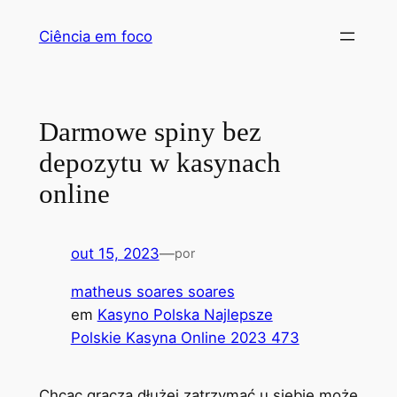
Pular
Ciência em foco
para
o
conteúdo
Darmowe spiny bez
depozytu w kasynach
online
out 15, 2023
—
por
matheus soares soares
em
Kasyno Polska Najlepsze
Polskie Kasyna Online 2023 473
Chcąc gracza dłużej zatrzymać u siebie może