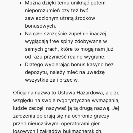
Można dzięki temu uniknąć potem
nieporozumień czy też być
zawiedzionym utratą środków
bonusowych.
Na całe szczęście zupełnie inaczej
wyglądają free spiny zdobywane w
samych grach, które to mogą nam już
od razu przynieść realne wygrane.
Dlatego wybierając bonus kasyno bez
depozytu, należy mieć na uwadzę
wszystkie za i przeciw.
Oficjalna nazwa to Ustawa Hazardowa, ale ze
względu na swoje rygorystyczne wymagania,
ludzie zaczęli nazywać ją tą drugą nazwą. Jej
założenia opierają się na ochronie graczy
przed nieuczciwymi operatorami gier
losowych i zakładów bukmacherskich.