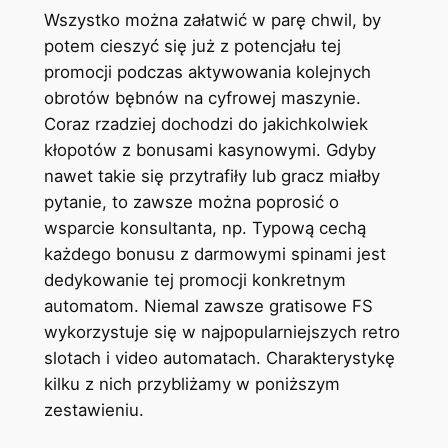
Wszystko można załatwić w parę chwil, by
potem cieszyć się już z potencjału tej
promocji podczas aktywowania kolejnych
obrotów bębnów na cyfrowej maszynie.
Coraz rzadziej dochodzi do jakichkolwiek
kłopotów z bonusami kasynowymi. Gdyby
nawet takie się przytrafiły lub gracz miałby
pytanie, to zawsze można poprosić o
wsparcie konsultanta, np. Typową cechą
każdego bonusu z darmowymi spinami jest
dedykowanie tej promocji konkretnym
automatom. Niemal zawsze gratisowe FS
wykorzystuje się w najpopularniejszych retro
slotach i video automatach. Charakterystykę
kilku z nich przybliżamy w poniższym
zestawieniu.