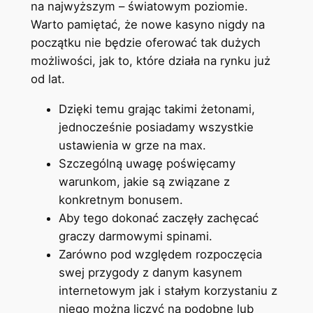
na najwyższym – światowym poziomie.
Warto pamiętać, że nowe kasyno nigdy na
początku nie będzie oferować tak dużych
możliwości, jak to, które działa na rynku już
od lat.
Dzięki temu grając takimi żetonami,
jednocześnie posiadamy wszystkie
ustawienia w grze na max.
Szczególną uwagę poświęcamy
warunkom, jakie są związane z
konkretnym bonusem.
Aby tego dokonać zaczęły zachęcać
graczy darmowymi spinami.
Zarówno pod względem rozpoczęcia
swej przygody z danym kasynem
internetowym jak i stałym korzystaniu z
niego można liczyć na podobne lub