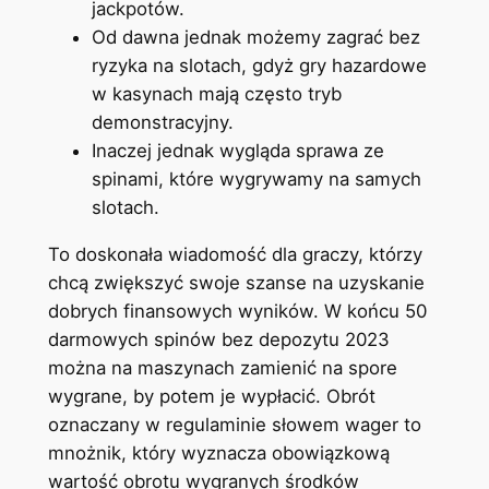
jackpotów.
Od dawna jednak możemy zagrać bez
ryzyka na slotach, gdyż gry hazardowe
w kasynach mają często tryb
demonstracyjny.
Inaczej jednak wygląda sprawa ze
spinami, które wygrywamy na samych
slotach.
To doskonała wiadomość dla graczy, którzy
chcą zwiększyć swoje szanse na uzyskanie
dobrych finansowych wyników. W końcu 50
darmowych spinów bez depozytu 2023
można na maszynach zamienić na spore
wygrane, by potem je wypłacić. Obrót
oznaczany w regulaminie słowem wager to
mnożnik, który wyznacza obowiązkową
wartość obrotu wygranych środków