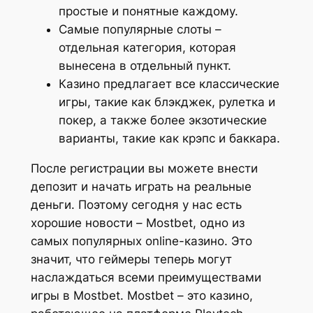
простые и понятные каждому.
Самые популярные слоты –
отдельная категория, которая
вынесена в отдельный пункт.
Казино предлагает все классические
игры, такие как блэкджек, рулетка и
покер, а также более экзотические
варианты, такие как крэпс и баккара.
После регистрации вы можете внести
депозит и начать играть на реальные
деньги. Поэтому сегодня у нас есть
хорошие новости – Mostbet, одно из
самых популярных online-казино. Это
значит, что геймеры теперь могут
наслаждаться всеми преимуществами
игры в Mostbet. Mostbet – это казино,