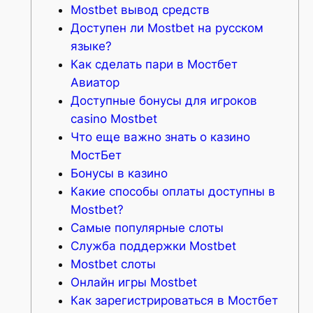
Mostbet вывод средств
Доступен ли Mostbet на русском
языке?
Как сделать пари в Мостбет
Авиатор
Доступные бонусы для игроков
casino Mostbet
Что еще важно знать о казино
МостБет
Бонусы в казино
Какие способы оплаты доступны в
Mostbet?
Самые популярные слоты
Служба поддержки Mostbet
Mostbet слоты
Онлайн игры Mostbet
Как зарегистрироваться в Мостбет