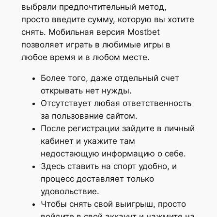
выбрали предпочтительный метод,
просто введите сумму, которую вы хотите
снять. Мобильная версия Mostbet
позволяет играть в любимые игры в
любое время и в любом месте.
Более того, даже отдельный счет
открывать нет нужды.
Отсутствует любая ответственность
за пользование сайтом.
После регистрации зайдите в личный
кабинет и укажите там
недостающую информацию о себе.
Здесь ставить на спорт удобно, и
процесс доставляет только
удовольствие.
Чтобы снять свой выигрыш, просто
войдите в свой аккаунт и нажмите на