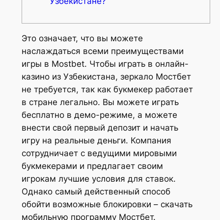
Узбекистане?
Это означает, что вы можете
наслаждаться всеми преимуществами
игры в Mostbet. Чтобы играть в онлайн-
казино из Узбекистана, зеркало Мостбет
не требуется, так как букмекер работает
в стране легально. Вы можете играть
бесплатно в демо-режиме, а можете
внести свой первый депозит и начать
игру на реальные деньги. Компания
сотрудничает с ведущими мировыми
букмекерами и предлагает своим
игрокам лучшие условия для ставок.
Однако самый действенный способ
обойти возможные блокировки – скачать
мобильную программу Мостбет.