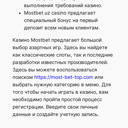
выполнения требований казино.
Mostbet uz casino предлагает
специальный бонус на первый
депозит всем новым клиентам.
Казино Mostbet предлагает большой
выбор азартных игр. Здесь вы найдете
как классические слоты, так и последние
разработки известных производителей.
Здесь вы можете воспользоваться
поиском
https://most-bet-top.com
или
выбрать нужную категорию в меню. Для
того чтобы начать играть в казино, вам
необходимо пройти простой процесс
регистрации. Введите свои личные
данные и создайте учетную запись.