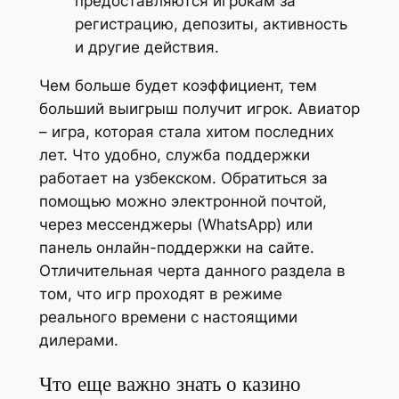
предоставляются игрокам за
регистрацию, депозиты, активность
и другие действия.
Чем больше будет коэффициент, тем
больший выигрыш получит игрок. Авиатор
– игра, которая стала хитом последних
лет. Что удобно, служба поддержки
работает на узбекском. Обратиться за
помощью можно электронной почтой,
через мессенджеры (WhatsApp) или
панель онлайн-поддержки на сайте.
Отличительная черта данного раздела в
том, что игр проходят в режиме
реального времени с настоящими
дилерами.
Что еще важно знать о казино