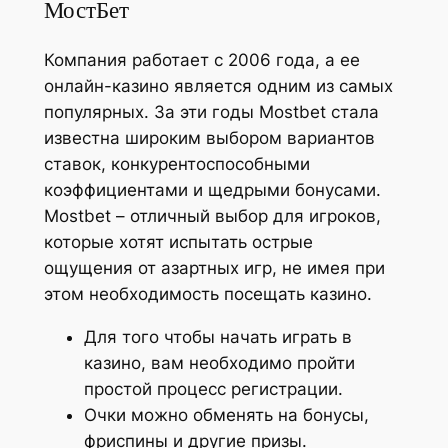
МостБет
Компания работает с 2006 года, а ее
онлайн-казино является одним из самых
популярных. За эти годы Mostbet стала
известна широким выбором вариантов
ставок, конкурентоспособными
коэффициентами и щедрыми бонусами.
Mostbet – отличный выбор для игроков,
которые хотят испытать острые
ощущения от азартных игр, не имея при
этом необходимость посещать казино.
Для того чтобы начать играть в
казино, вам необходимо пройти
простой процесс регистрации.
Очки можно обменять на бонусы,
фриспины и другие призы.