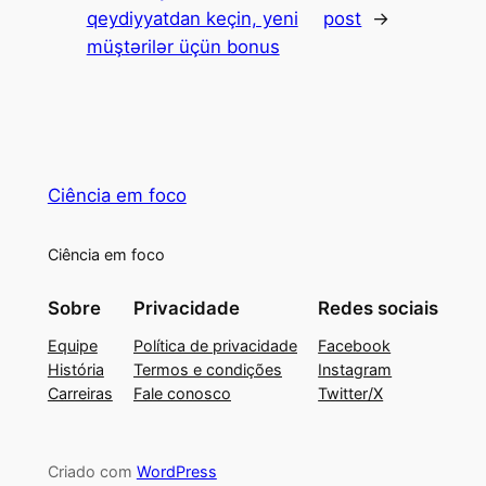
qeydiyyatdan keçin, yeni
post
→
müştərilər üçün bonus
Ciência em foco
Ciência em foco
Sobre
Privacidade
Redes sociais
Equipe
Política de privacidade
Facebook
História
Termos e condições
Instagram
Carreiras
Fale conosco
Twitter/X
Criado com
WordPress