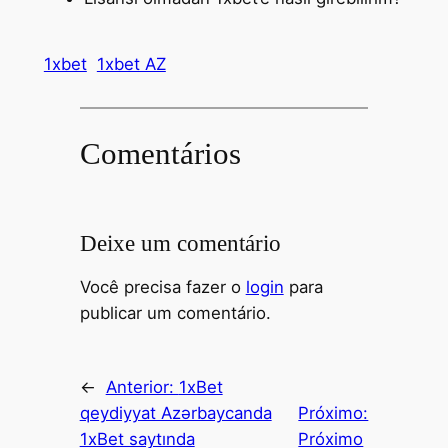
1xbet
1xbet AZ
Comentários
Deixe um comentário
Você precisa fazer o
login
para
publicar um comentário.
←
Anterior:
1xBet
qeydiyyat Azərbaycanda
Próximo:
1xBet saytında
Próximo