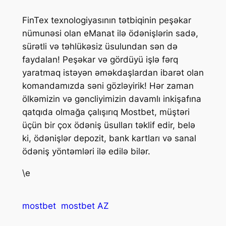
FinTex texnologiyasının tətbiqinin peşəkar
nümunəsi olan eManat ilə ödənişlərin sadə,
sürətli və təhlükəsiz üsulundan sən də
faydalan! Peşəkar və gördüyü işlə fərq
yaratmaq istəyən əməkdaşlardan ibarət olan
komandamızda səni gözləyirik! Hər zaman
ölkəmizin və gəncliyimizin davamlı inkişafına
qatqıda olmağa çalışırıq Mostbet, müştəri
üçün bir çox ödəniş üsulları təklif edir, belə
ki, ödənişlər depozit, bank kartları və sanal
ödəniş yöntəmləri ilə edilə bilər.
\e
mostbet
mostbet AZ