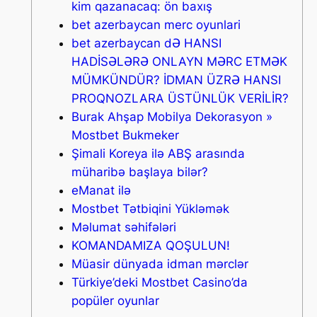
kim qazanacaq: ön baxış
bet azerbaycan merc oyunlari
bet azerbaycan dƏ HANSI
HADİSƏLƏRƏ ONLAYN MƏRC ETMƏK
MÜMKÜNDÜR? İDMAN ÜZRƏ HANSI
PROQNOZLARA ÜSTÜNLÜK VERİLİR?
Burak Ahşap Mobilya Dekorasyon »
Mostbet Bukmeker
Şimali Koreya ilə ABŞ arasında
müharibə başlaya bilər?
eManat ilə
Mostbet Tətbiqini Yükləmək
Məlumat səhifələri
KOMANDAMIZA QOŞULUN!
Müasir dünyada idman mərclər
Türkiye’deki Mostbet Casino’da
popüler oyunlar