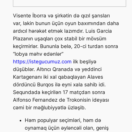
Visente İborra və şirkətin də qızıl şansları
var, lakin bunun üçün oyun baxımından daha
ardıcıl hərəkət etmək lazımdır. Luis Garcia
Plazanın uşaqları çox stabil bir mövsüm
keçirmirlər. Bununla belə, 20-ci turdan sonra
“lobya məhv edənlər”
https://istegucumuz.com
ilk beşliyə
düşüblər. Altıncı Qranada və yeddinci
Kartagenanı iki xal qabaqlayan Alaves
dördüncü Burqos ilə eyni xala sahib idi.
Sequndada keçirilən 17 matçdan sonra
Alfonso Fernandez de Trokonisin ideyası
cəmi bir məğlubiyyətlə üzləşib.
Həm populyar seçimləri, həm də
oynamaq üçün əyləncəli olan, geniş