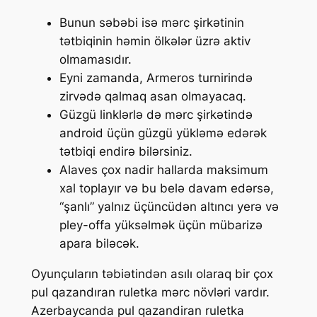
Bunun səbəbi isə mərc şirkətinin
tətbiqinin həmin ölkələr üzrə aktiv
olmamasıdır.
Eyni zamanda, Armeros turnirində
zirvədə qalmaq asan olmayacaq.
Güzgü linklərlə də mərc şirkətində
android üçün güzgü yükləmə edərək
tətbiqi endirə bilərsiniz.
Alaves çox nadir hallarda maksimum
xal toplayır və bu belə davam edərsə,
“şanlı” yalnız üçüncüdən altıncı yerə və
pley-offa yüksəlmək üçün mübarizə
apara biləcək.
Oyunçuların təbiətindən asılı olaraq bir çox
pul qazandıran ruletka mərc növləri vardır.
Azerbaycanda pul qazandiran ruletka