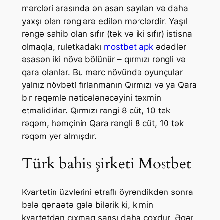
mərcləri arasında ən asan sayılan və daha
yaxşı olan rənglərə edilən mərclərdir. Yaşıl
rəngə sahib olan sıfır (tək və iki sıfır) istisna
olmaqla, ruletkadakı
mostbet apk
ədədlər
əsasən iki növə bölünür – qırmızı rəngli və
qara olanlar. Bu mərc növündə oyunçular
yalnız növbəti fırlanmanın Qırmızı və ya Qara
bir rəqəmlə nəticələnəcəyini təxmin
etməlidirlər. Qırmızı rəngi 8 cüt, 10 tək
rəqəm, həmçinin Qara rəngli 8 cüt, 10 tək
rəqəm yer almışdır.
Türk bahis şirketi Mostbet
Kvartetin üzvlərini ətraflı öyrəndikdən sonra
belə qənaətə gələ bilərik ki, kimin
kvartetdən çıxmaq şansı daha çoxdur. Əgər