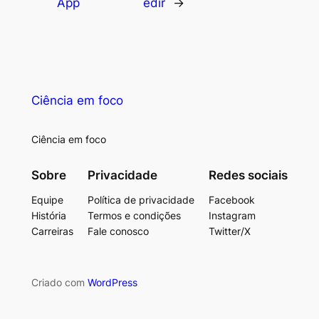
App
edir
→
Ciência em foco
Ciência em foco
Sobre
Privacidade
Redes sociais
Equipe
Política de privacidade
Facebook
História
Termos e condições
Instagram
Carreiras
Fale conosco
Twitter/X
Criado com
WordPress