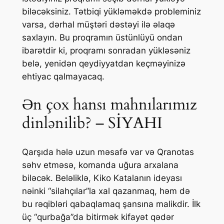
biləcəksiniz. Tətbiqi yükləməkdə probleminiz
varsa, dərhal müştəri dəstəyi ilə əlaqə
saxlayın. Bu proqramın üstünlüyü ondan
ibarətdir ki, proqramı sonradan yükləsəniz
belə, yenidən qeydiyyatdan keçməyinizə
ehtiyac qalmayacaq.
Ən çox hansı mahnılarımız
dinlənilib? – SİYAHI
Qarşıda hələ uzun məsafə var və Qranotas
səhv etməsə, komanda uğura arxalana
biləcək. Beləliklə, Kiko Katalanın ideyası
nəinki “silahçılar”la xal qazanmaq, həm də
bu rəqibləri qabaqlamaq şansına malikdir. İlk
üç “qurbağa”da bitirmək kifayət qədər