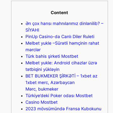
Content
Ən çox hansı mahnılarımız dinlənilib? –
SİYAHI
PinUp Casino-da Canlı Diler Ruleti
Melbet yukle –Sürətli həmçinin rahat
mərclər
Türk bahis şirketi Mostbet
Melbet yukle: Android cihazlar üzrə
tətbiqini yükləyin
BET BUKMEKER ŞİRKƏTİ – 1xbet az
1xbet merc, Azərbaycan
Mərc, bukmeker
Türkiye’deki Poker odası Mostbet
Casino Mostbet
2023 mövsümündə Fransa Kubokunu