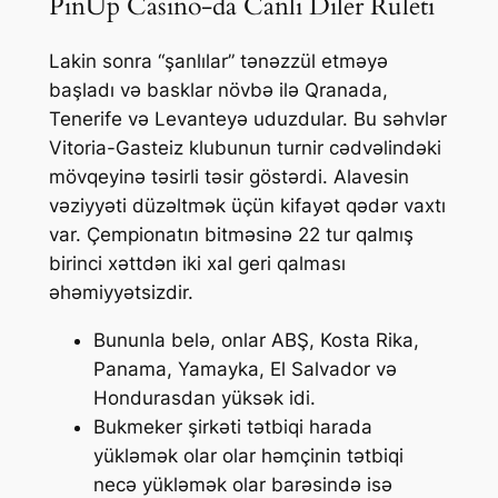
PinUp Casino-da Canlı Diler Ruleti
Lakin sonra “şanlılar” tənəzzül etməyə
başladı və basklar növbə ilə Qranada,
Tenerife və Levanteyə uduzdular. Bu səhvlər
Vitoria-Gasteiz klubunun turnir cədvəlindəki
mövqeyinə təsirli təsir göstərdi. Alavesin
vəziyyəti düzəltmək üçün kifayət qədər vaxtı
var. Çempionatın bitməsinə 22 tur qalmış
birinci xəttdən iki xal geri qalması
əhəmiyyətsizdir.
Bununla belə, onlar ABŞ, Kosta Rika,
Panama, Yamayka, El Salvador və
Hondurasdan yüksək idi.
Bukmeker şirkəti tətbiqi harada
yükləmək olar olar həmçinin tətbiqi
necə yükləmək olar barəsində isə