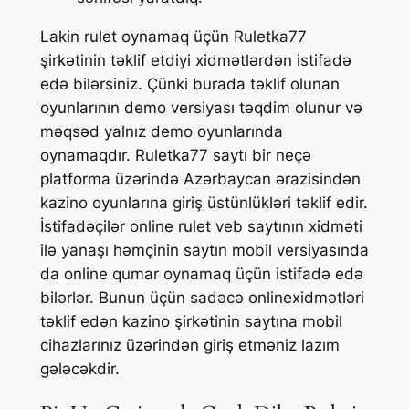
Lakin rulet oynamaq üçün Ruletka77
şirkətinin təklif etdiyi xidmətlərdən istifadə
edə bilərsiniz. Çünki burada təklif olunan
oyunlarının demo versiyası təqdim olunur və
məqsəd yalnız demo oyunlarında
oynamaqdır. Ruletka77 saytı bir neçə
platforma üzərində Azərbaycan ərazisindən
kazino oyunlarına giriş üstünlükləri təklif edir.
İstifadəçilər online rulet veb saytının xidməti
ilə yanaşı həmçinin saytın mobil versiyasında
da online qumar oynamaq üçün istifadə edə
bilərlər. Bunun üçün sadəcə onlinexidmətləri
təklif edən kazino şirkətinin saytına mobil
cihazlarınız üzərindən giriş etməniz lazım
gələcəkdir.