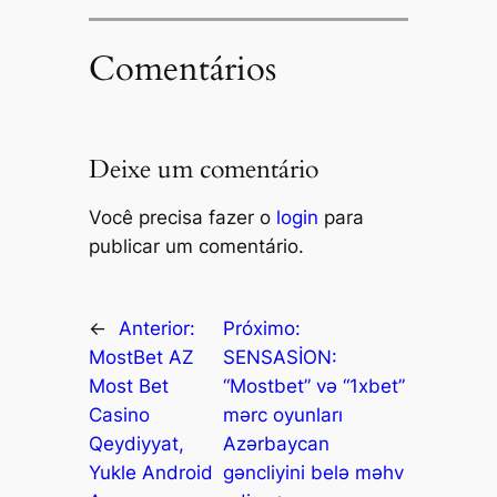
Comentários
Deixe um comentário
Você precisa fazer o
login
para
publicar um comentário.
←
Anterior:
Próximo:
MostBet AZ
SENSASİON:
Most Bet
“Mostbet” və “1xbet”
Casino
mərc oyunları
Qeydiyyat,
Azərbaycan
Yukle Android
gəncliyini belə məhv