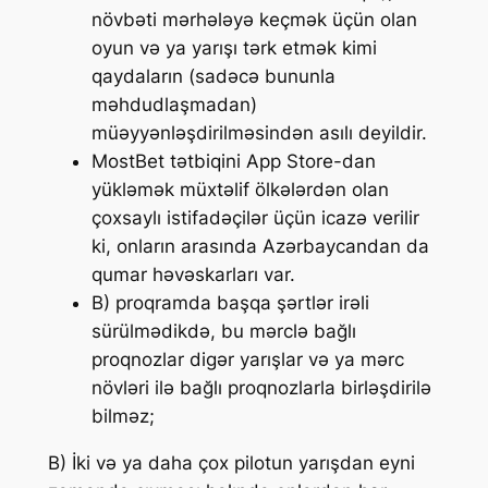
növbəti mərhələyə keçmək üçün olan
oyun və ya yarışı tərk etmək kimi
qaydaların (sadəcə bununla
məhdudlaşmadan)
müəyyənləşdirilməsindən asılı deyildir.
MostBet tətbiqini App Store-dan
yükləmək müxtəlif ölkələrdən olan
çoxsaylı istifadəçilər üçün icazə verilir
ki, onların arasında Azərbaycandan da
qumar həvəskarları var.
B) proqramda başqa şərtlər irəli
sürülmədikdə, bu mərclə bağlı
proqnozlar digər yarışlar və ya mərc
növləri ilə bağlı proqnozlarla birləşdirilə
bilməz;
B) İki və ya daha çox pilotun yarışdan eyni