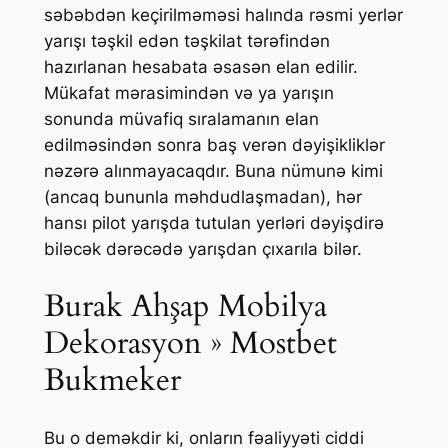
səbəbdən keçirilməməsi halında rəsmi yerlər
yarışı təşkil edən təşkilat tərəfindən
hazırlanan hesabata əsasən elan edilir.
Mükafat mərasimindən və ya yarışın
sonunda müvafiq sıralamanın elan
edilməsindən sonra baş verən dəyişikliklər
nəzərə alınmayacaqdır. Buna nümunə kimi
(ancaq bununla məhdudlaşmadan), hər
hansı pilot yarışda tutulan yerləri dəyişdirə
biləcək dərəcədə yarışdan çıxarıla bilər.
Burak Ahşap Mobilya
Dekorasyon » Mostbet
Bukmeker
Bu o deməkdir ki, onların fəaliyyəti ciddi