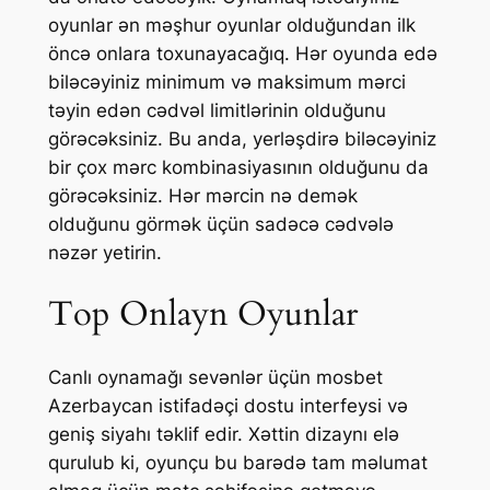
oyunlar ən məşhur oyunlar olduğundan ilk
öncə onlara toxunayacağıq. Hər oyunda edə
biləcəyiniz minimum və maksimum mərci
təyin edən cədvəl limitlərinin olduğunu
görəcəksiniz. Bu anda, yerləşdirə biləcəyiniz
bir çox mərc kombinasiyasının olduğunu da
görəcəksiniz. Hər mərcin nə demək
olduğunu görmək üçün sadəcə cədvələ
nəzər yetirin.
Top Onlayn Oyunlar
Canlı oynamağı sevənlər üçün mosbet
Azerbaycan istifadəçi dostu interfeysi və
geniş siyahı təklif edir. Xəttin dizaynı elə
qurulub ki, oyunçu bu barədə tam məlumat