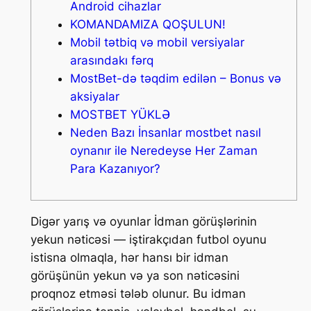
Android cihazlar
KOMANDAMIZA QOŞULUN!
Mobil tətbiq və mobil versiyalar
arasındakı fərq
MostBet-də təqdim edilən – Bonus və
aksiyalar
MOSTBET YÜKLƏ
Neden Bazı İnsanlar mostbet nasıl
oynanır ile Neredeyse Her Zaman
Para Kazanıyor?
Digər yarış və oyunlar İdman görüşlərinin
yekun nəticəsi — iştirakçıdan futbol oyunu
istisna olmaqla, hər hansı bir idman
görüşünün yekun və ya son nəticəsini
proqnoz etməsi tələb olunur. Bu idman