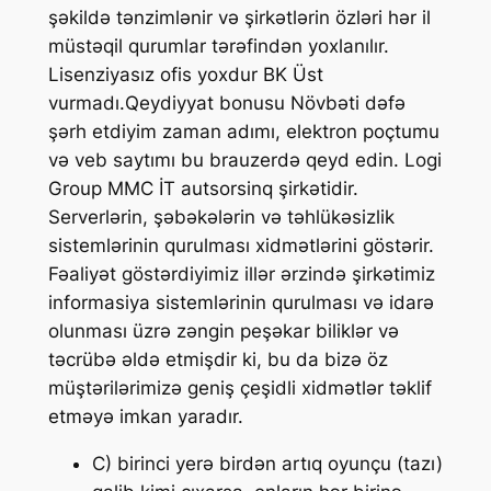
şəkildə tənzimlənir və şirkətlərin özləri hər il
müstəqil qurumlar tərəfindən yoxlanılır.
Lisenziyasız ofis yoxdur BK Üst
vurmadı.Qeydiyyat bonusu Növbəti dəfə
şərh etdiyim zaman adımı, elektron poçtumu
və veb saytımı bu brauzerdə qeyd edin. Logi
Group MMC İT autsorsinq şirkətidir.
Serverlərin, şəbəkələrin və təhlükəsizlik
sistemlərinin qurulması xidmətlərini göstərir.
Fəaliyət göstərdiyimiz illər ərzində şirkətimiz
informasiya sistemlərinin qurulması və idarə
olunması üzrə zəngin peşəkar biliklər və
təcrübə əldə etmişdir ki, bu da bizə öz
müştərilərimizə geniş çeşidli xidmətlər təklif
etməyə imkan yaradır.
C) birinci yerə birdən artıq oyunçu (tazı)