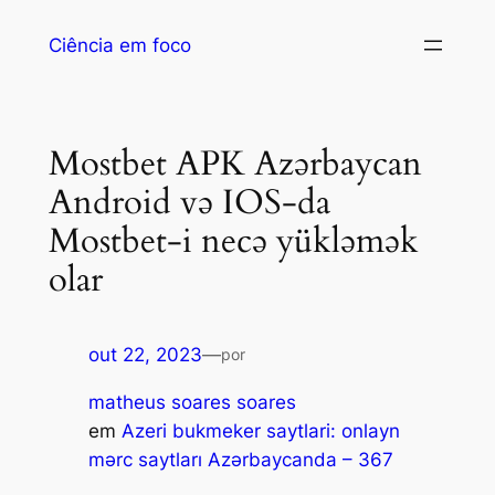
Ciência em foco
Mostbet APK Azərbaycan
Android və IOS-da
Mostbet-i necə yükləmək
olar
out 22, 2023
—
por
matheus soares soares
em
Azeri bukmeker saytlari: onlayn
mərc saytları Azərbaycanda – 367