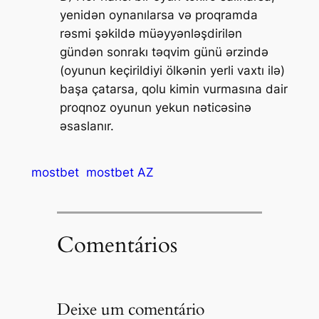
yenidən oynanılarsa və proqramda
rəsmi şəkildə müəyyənləşdirilən
gündən sonrakı təqvim günü ərzində
(oyunun keçirildiyi ölkənin yerli vaxtı ilə)
başa çatarsa, qolu kimin vurmasına dair
proqnoz oyunun yekun nəticəsinə
əsaslanır.
mostbet
mostbet AZ
Comentários
Deixe um comentário