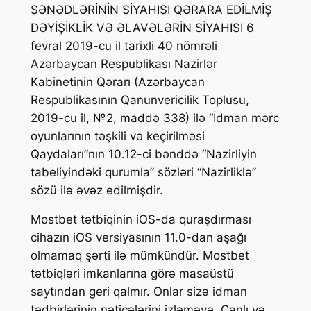
SƏNƏDLƏRİNİN SİYAHISI QƏRARA EDİLMİŞ
DƏYİŞİKLİK VƏ ƏLAVƏLƏRİN SİYAHISI 6
fevral 2019-cu il tarixli 40 nömrəli
Azərbaycan Respublikası Nazirlər
Kabinetinin Qərarı (Azərbaycan
Respublikasının Qanunvericilik Toplusu,
2019-cu il, №2, maddə 338) ilə “İdman mərc
oyunlarının təşkili və keçirilməsi
Qaydaları”nın 10.12-ci bənddə “Nazirliyin
tabeliyindəki qurumla” sözləri “Nazirliklə”
sözü ilə əvəz edilmişdir.
Mostbet tətbiqinin iOS-da quraşdırması
cihazın iOS versiyasının 11.0-dan aşağı
olmamaq şərti ilə mümkündür. Mostbet
tətbiqləri imkanlarına görə masaüstü
saytından geri qalmır. Onlar sizə idman
tədbirlərinin nəticələrini izləməyə, Canlı və