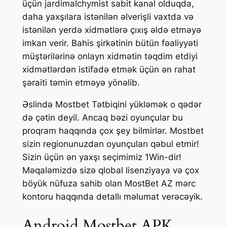
üçün jardimalchymist sabit kanal olduqda,
daha yaxşılara istənilən əlverişli vaxtda və
istənilən yerdə xidmətlərə çıxış əldə etməyə
imkan verir. Bahis şirkətinin bütün fəaliyyəti
müştərilərinə onlayn xidmətin təqdim etdiyi
xidmətlərdən istifadə etmək üçün ən rahat
şəraiti təmin etməyə yönəlib.
Əslində Mostbet Tətbiqini yükləmək o qədər
də çətin deyil. Ancaq bəzi oyunçular bu
proqram haqqında çox şey bilmirlər. Mostbet
sizin regionunuzdan oyunçuları qəbul etmir!
Sizin üçün ən yaxşı seçimimiz 1Win-dir!
Məqaləmizdə sizə qlobal lisenziyaya və çox
böyük nüfuza sahib olan MostBet AZ mərc
kontoru haqqında detallı məlumat verəcəyik.
Android Mostbet APK