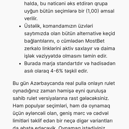
halda, bu nəticəni əks etdirən qrupa
uyğun bütün seçimlərə bir (1,00) əmsal
verilir.
Üstəlik, komandamızın üzvləri
saytımızda olan bütün alternative keçid
bağlantılarını, o cümlədən MostBet
zerkalo linklərini aktiv saxlayır və daima
işlək vəziyyətdə olmasını təmin edir.
Burada marja standartdır və hadisədən
asılı olaraq 4-6% təşkil edir.
Bu gün Azərbaycanda real pulla onlayn rulet
oynadığınız zaman həmişə eyni quruluşa
sahib rulet versiyalarına rast gələcəksiniz.
Həm populyar seçimləri, həm də oynamaq
üçün əyləncəli olan, geniş mərc və cədvəl
limitləri təklif edən bir neçə digər variantları
da əhatə edəcəyik. Oynamaq istədiyiniz