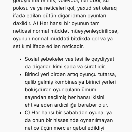
görüşlərinə tennis, voleybol, həndbol, su
polosu və ya nəticələri qol, yaxud set olaraq
ifadə edilən bütün digər idman oyunları
daxildir. A) Hər hansı bir oyunun tam
nəticəsi normal müddət müəyyənləşdirilibsə,
oyunun normal müddəti bitdikdə qol və ya
set kimi ifadə edilən nəticədir.
Sosial şəbəkələr vasitəsi ilə qeydiyyat
da digərləri kimi sadə və sürətlidir.
Birinci yeri birdən artıq oyunçu tutarsa,
qalib gəlmiş kombinasiya birinci yerləri
bölüşdürən oyunçuların ümumi
sayından seçilmiş hər hansı ikisini
ehtiva edən ardıcıllığa bərabər olur.
C) Hər hansı bir səbəbdən oyuna, ya
da onun bir hissəsində oynanılmayan
nəticə üçün mərclər qəbul edildiyi