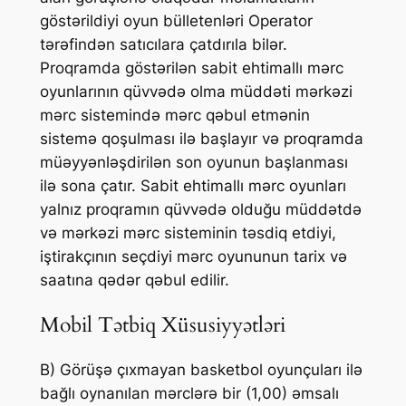
göstərildiyi oyun bülletenləri Operator
tərəfindən satıcılara çatdırıla bilər.
Proqramda göstərilən sabit ehtimallı mərc
oyunlarının qüvvədə olma müddəti mərkəzi
mərc sistemində mərc qəbul etmənin
sistemə qoşulması ilə başlayır və proqramda
müəyyənləşdirilən son oyunun başlanması
ilə sona çatır. Sabit ehtimallı mərc oyunları
yalnız proqramın qüvvədə olduğu müddətdə
və mərkəzi mərc sisteminin təsdiq etdiyi,
iştirakçının seçdiyi mərc oyununun tarix və
saatına qədər qəbul edilir.
Mobil Tətbiq Xüsusiyyətləri
B) Görüşə çıxmayan basketbol oyunçuları ilə
bağlı oynanılan mərclərə bir (1,00) əmsalı