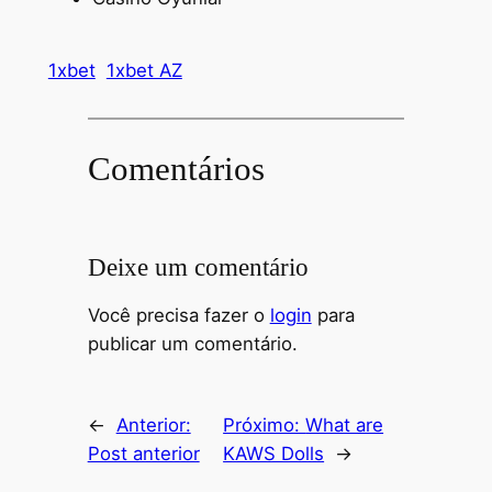
1xbet
1xbet AZ
Comentários
Deixe um comentário
Você precisa fazer o
login
para
publicar um comentário.
←
Anterior:
Próximo:
What are
Post anterior
KAWS Dolls
→