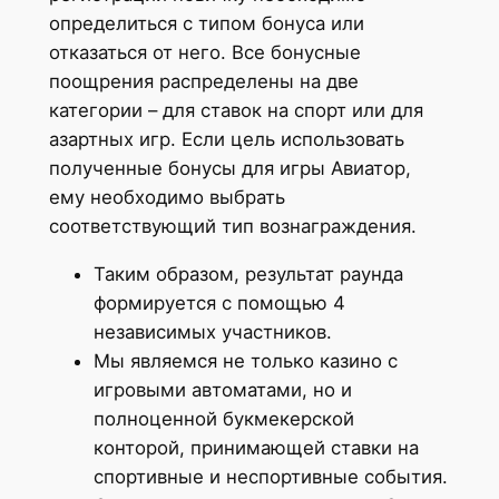
определиться с типом бонуса или
отказаться от него. Все бонусные
поощрения распределены на две
категории – для ставок на спорт или для
азартных игр. Если цель использовать
полученные бонусы для игры Авиатор,
ему необходимо выбрать
соответствующий тип вознаграждения.
Таким образом, результат раунда
формируется с помощью 4
независимых участников.
Мы являемся не только казино с
игровыми автоматами, но и
полноценной букмекерской
конторой, принимающей ставки на
спортивные и неспортивные события.