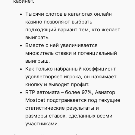
кабинет.
Тысячи слотов в каталогах онлайн
казино позволяют выбрать
подходящий вариант тем, кто желает
выиграть.
Вместе с ней увеличивается
множитель ставки и потенциальный
выигрыш.
Как только набранный коэффициент
удовлетворяет игрока, он нажимает
кнопку и выводит профит.
RTP автомата – более 97%, Авиатор
Mostbet подстраивается под текущие
статистические результаты и
размеры ставок, сделанных всеми
участниками.