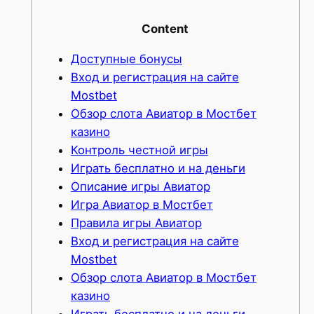
Content
Доступные бонусы
Вход и регистрация на сайте
Mostbet
Обзор слота Авиатор в Мостбет
казино
Контроль честной игры
Играть бесплатно и на деньги
Описание игры Авиатор
Игра Авиатор в Мостбет
Правила игры Авиатор
Вход и регистрация на сайте
Mostbet
Обзор слота Авиатор в Мостбет
казино
Играть бесплатно и на деньги