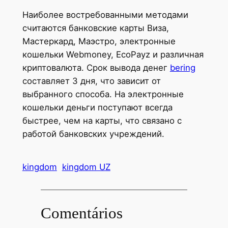
Наиболее востребованными методами
считаются банковские карты Виза,
Мастеркард, Маэстро, электронные
кошельки Webmoney, EcoPayz и различная
криптовалюта. Срок вывода денег
bering
составляет 3 дня, что зависит от
выбранного способа. На электронные
кошельки деньги поступают всегда
быстрее, чем на карты, что связано с
работой банковских учреждений.
kingdom
kingdom UZ
Comentários