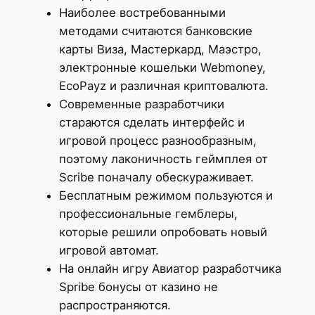
Наиболее востребованными
методами считаются банковские
карты Виза, Мастеркард, Маэстро,
электронные кошельки Webmoney,
EcoPayz и различная криптовалюта.
Современные разработчики
стараются сделать интерфейс и
игровой процесс разнообразным,
поэтому лаконичность геймплея от
Scribe поначалу обескураживает.
Бесплатным режимом пользуются и
профессиональные гемблеры,
которые решили опробовать новый
игровой автомат.
На онлайн игру Авиатор разработчика
Spribe бонусы от казино не
распространяются.