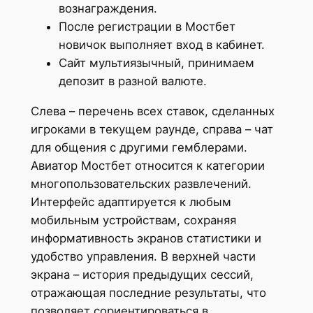
вознаграждения.
После регистрации в Мостбет
новичок выполняет вход в кабинет.
Сайт мультиязычный, принимаем
депозит в разной валюте.
Слева – перечень всех ставок, сделанных
игроками в текущем раунде, справа – чат
для общения с другими гемблерами.
Авиатор Мостбет относится к категории
многопользовательских развлечений.
Интерфейс адаптируется к любым
мобильным устройствам, сохраняя
информативность экранов статистики и
удобство управления. В верхней части
экрана – история предыдущих сессий,
отражающая последние результаты, что
позволяет сориентироваться в