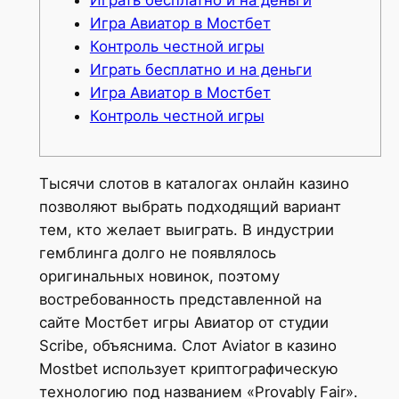
Игра Авиатор в Мостбет
Контроль честной игры
Играть бесплатно и на деньги
Игра Авиатор в Мостбет
Контроль честной игры
Тысячи слотов в каталогах онлайн казино
позволяют выбрать подходящий вариант
тем, кто желает выиграть. В индустрии
гемблинга долго не появлялось
оригинальных новинок, поэтому
востребованность представленной на
сайте Мостбет игры Авиатор от студии
Scribe, объяснима. Слот Aviator в казино
Mostbet использует криптографическую
технологию под названием «Provably Fair».