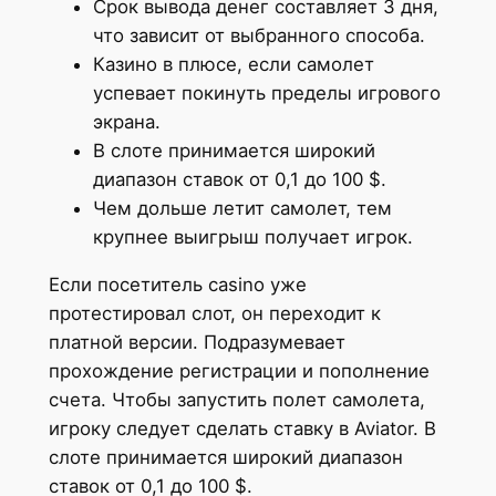
Срок вывода денег составляет 3 дня,
что зависит от выбранного способа.
Казино в плюсе, если самолет
успевает покинуть пределы игрового
экрана.
В слоте принимается широкий
диапазон ставок от 0,1 до 100 $.
Чем дольше летит самолет, тем
крупнее выигрыш получает игрок.
Если посетитель casino уже
протестировал слот, он переходит к
платной версии. Подразумевает
прохождение регистрации и пополнение
счета. Чтобы запустить полет самолета,
игроку следует сделать ставку в Aviator. В
слоте принимается широкий диапазон
ставок от 0,1 до 100 $.