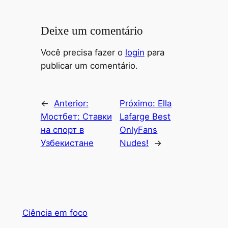
Deixe um comentário
Você precisa fazer o
login
para
publicar um comentário.
←
Anterior:
Próximo:
Ella
Мостбет: Ставки
Lafarge Best
на спорт в
OnlyFans
Узбекистане
Nudes!
→
Ciência em foco