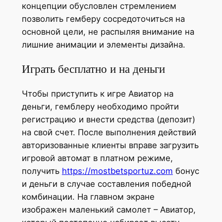
концепции обусловлен стремлением
позволить гемберу сосредоточиться на
основной цели, не распыляя внимание на
лишние анимации и элементы дизайна.
Играть бесплатно и на деньги
Чтобы приступить к игре Авиатор на
деньги, гемблеру необходимо пройти
регистрацию и внести средства (депозит)
на свой счет. После выполнения действий
авторизованные клиенты вправе загрузить
игровой автомат в платном режиме,
получить
https://mostbetsportuz.com
бонус
и деньги в случае составления победной
комбинации. На главном экране
изображен маленький самолет – Авиатор,