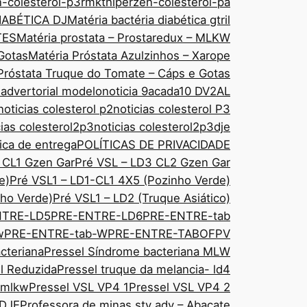
n-colesterol-p3rmkt
hiperzen-colesterol-pa
IABÉTICA DJ
Matéria bactéria diabética gtril
TES
Matéria prostata – Prostaredux – MLKW
Gotas
Matéria Próstata Azulzinhos – Xarope
Próstata Truque do Tomate – Cáps e Gotas
 advertorial modelo
noticia 9acada10 DV2AL
noticias colesterol p2
noticias colesterol P3
cias colesterol2p3
noticias colesterol2p3dje
tica de entrega
POLÍTICAS DE PRIVACIDADE
 CL1 Gzen Gar
Pré VSL – LD3 CL2 Gzen Gar
e)
Pré VSL1 – LD1-CL1 4X5 (Pozinho Verde)
ho Verde)
Pré VSL1 – LD2 (Truque Asiático)
NTRE-LD5
PRE-ENTRE-LD6
PRE-ENTRE-tab
w
PRE-ENTRE-tab-W
PRE-ENTRE-TABOFPV
cteriana
Pressel Síndrome bacteriana MLW
sl Reduzida
Pressel truque da melancia- ld4
 mlkw
Pressel VSL VP4 1
Pressel VSL VP4 2
 DJE
Professora de minas sty adv – Abacate