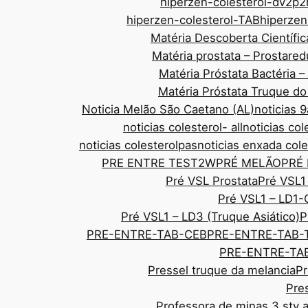
hiperzen-colesterol-dv2p2
hiperzen-colesterol-TAB
hiperze
Matéria Descoberta Científic
Matéria prostata – Prostar
Matéria Próstata Bactéria 
Matéria Próstata Truque d
Noticia Melão São Caetano (AL)
noticias
noticias colesterol- all
noticias col
noticias colesterolpas
noticias enxada cole
PRE ENTRE TEST2W
PRÉ MELÃO
PRÉ
Pré VSL Prostata
Pré VSL1
Pré VSL1 – LD1-
Pré VSL1 – LD3 (Truque Asiático)
P
PRE-ENTRE-TAB-CEB
PRE-ENTRE-TAB-
PRE-ENTRE-TAB
Pressel truque da melancia
Pr
Pre
Professora de minas 3 sty 