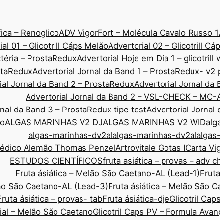
ica – Renoglico
ADV VigorFort – Molécula Cavalo Russo 1
ial 01 – Glicotrill Cáps Melão
Advertorial 02 – Glicotrill C
ctéria – ProstaRedux
Advertorial Hoje em Dia 1 – glicotrill
ostaRedux
Advertorial Jornal da Band 1 – ProstaRedux- v2 
ial Jornal da Band 2 – ProstaRedux
Advertorial Jornal d
Advertorial Jornal da Band 2 – VSL-CHECK – MC-
rnal da Band 3 – ProstaRedux tipe test
Advertorial Jornal
co
ALGAS MARINHAS V2 DJ
ALGAS MARINHAS V2 WID
alg
algas-marinhas-dv2al
algas-marinhas-dv2al
algas
Médico Alemão Thomas Penzel
Artrovitale Gotas I
Carta Vi
ESTUDOS CIENTÍFICOS
fruta asiática – provas – adv 
Fruta ásiática – Melão São Caetano-AL (Lead-1)
Fruta
lão São Caetano-AL (Lead-3)
Fruta ásiática – Melão São 
Fruta ásiática – provas- tab
Fruta ásiática-dje
Glicotril Ca
rial – Melão São Caetano
Glicotril Caps PV – Formula Ava