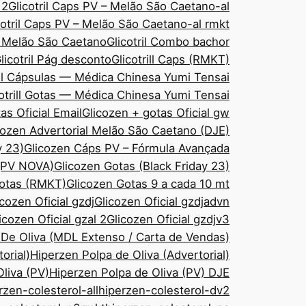
 2
Glicotril Caps PV – Melão São Caetano-al
cotril Caps PV – Melão São Caetano-al rmkt
– Melão São Caetano
Glicotril Combo bachor
licotril Pág desconto
Glicotrill Caps (RMKT)
ill Cápsulas — Médica Chinesa Yumi Tensai
cotrill Gotas — Médica Chinesa Yumi Tensai
as Oficial Email
Glicozen + gotas Oficial gw
cozen Advertorial Melão São Caetano (DJE)
y 23)
Glicozen Cáps PV – Fórmula Avançada
 (PV NOVA)
Glicozen Gotas (Black Friday 23)
Gotas (RMKT)
Glicozen Gotas 9 a cada 10 mt
icozen Oficial gzdj
Glicozen Oficial gzdjadvn
icozen Oficial gzal 2
Glicozen Oficial gzdjv3
 De Oliva (MDL Extenso / Carta de Vendas)
orial)
Hiperzen Polpa de Oliva (Advertorial)
liva (PV)
Hiperzen Polpa de Oliva (PV) DJE
rzen-colesterol-all
hiperzen-colesterol-dv2