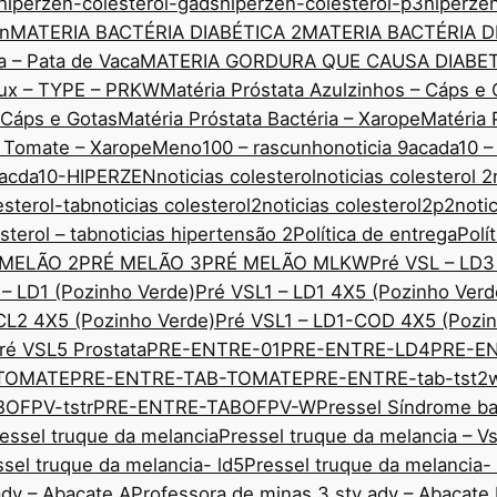
hiperzen-colesterol-gads
hiperzen-colesterol-p3
hiperze
nn
MATERIA BACTÉRIA DIABÉTICA 2
MATERIA BACTÉRIA D
a – Pata de Vaca
MATERIA GORDURA QUE CAUSA DIABE
edux – TYPE – PRKW
Matéria Próstata Azulzinhos – Cáps e 
– Cáps e Gotas
Matéria Próstata Bactéria – Xarope
Matéria 
o Tomate – Xarope
Meno100 – rascunho
noticia 9acada10 –
 9acda10-HIPERZEN
noticias colesterol
noticias colesterol 2
esterol-tab
noticias colesterol2
noticias colesterol2p2
noti
sterol – tab
noticias hipertensão 2
Política de entrega
Polí
 MELÃO 2
PRÉ MELÃO 3
PRÉ MELÃO MLKW
Pré VSL – LD3
 – LD1 (Pozinho Verde)
Pré VSL1 – LD1 4X5 (Pozinho Verd
CL2 4X5 (Pozinho Verde)
Pré VSL1 – LD1-COD 4X5 (Pozin
ré VSL5 Prostata
PRE-ENTRE-01
PRE-ENTRE-LD4
PRE-E
TOMATE
PRE-ENTRE-TAB-TOMATE
PRE-ENTRE-tab-tst2
OFPV-tstr
PRE-ENTRE-TABOFPV-W
Pressel Síndrome ba
essel truque da melancia
Pressel truque da melancia – V
ssel truque da melancia- ld5
Pressel truque da melancia-
adv – Abacate A
Professora de minas 3 sty adv – Abacate