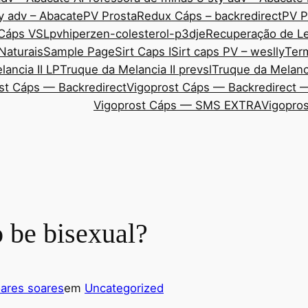
y adv – Abacate
PV ProstaRedux Cáps – backredirect
PV P
 Cáps VSL
pvhiperzen-colesterol-p3dje
Recuperação de Le
Naturais
Sample Page
Sirt Caps I
Sirt caps PV – weslly
Ter
ancia II LP
Truque da Melancia II prevsl
Truque da Melanci
st Cáps — Backredirect
Vigoprost Cáps — Backredirect 
Vigoprost Cáps — SMS EXTRA
Vigopros
 be bisexual?
ares soares
em
Uncategorized