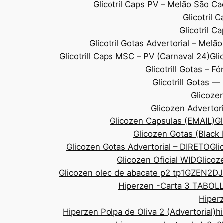
Glicotril Caps PV – Melão São 
Glicotril 
Glicotril 
Glicotril Gotas Advertorial – Mel
Glicotrill Caps MSC – PV (Carnaval 24)
Gli
Glicotrill Gotas – F
Glicotrill Gotas 
Glicozen
Glicozen Advertor
Glicozen Capsulas (EMAIL)
Gl
Glicozen Gotas (Black
Glicozen Gotas Advertorial – DIRETO
Gli
Glicozen Oficial WID
Glicoze
Glicozen oleo de abacate p2 tp1
GZEN2DJ
Hiperzen -Carta 3 TABOL
Hiperz
Hiperzen Polpa de Oliva 2 (Advertorial)
h