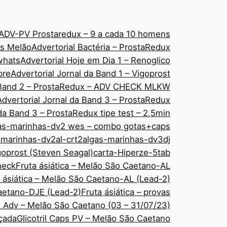
ADV-PV Prostaredux – 9 a cada 10 homens
áps Melão
Advertorial Bactéria – ProstaRedux
 whats
Advertorial Hoje em Dia 1 – Renoglico
pre
Advertorial Jornal da Band 1 – Vigoprost
a Band 2 – ProstaRedux – ADV CHECK MLKW
Advertorial Jornal da Band 3 – ProstaRedux
 da Band 3 – ProstaRedux tipe test – 2,5min
as-marinhas-dv2 wes – combo gotas+caps
-marinhas-dv2al-crt2
algas-marinhas-dv3dj
goprost (Steven Seagal)
carta-Hiperze-5tab
check
Fruta ásiática – Melão São Caetano-AL
 ásiática – Melão São Caetano-AL (Lead-2)
Caetano-DJE (Lead-2)
Fruta ásiática – provas
ps Adv – Melão São Caetano (03 – 31/07/23)
nçada
Glicotril Caps PV – Melão São Caetano