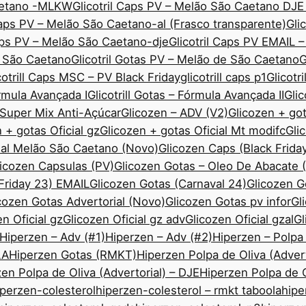
Caetano -MLKW
Glicotril Caps PV – Melão São Caetano DJE
Caps PV – Melão São Caetano-al (Frasco transparente)
Gli
Caps PV – Melão São Caetano-dje
Glicotril Caps PV EMAIL 
ão São Caetano
Glicotril Gotas PV – Melão de São Caetano
G
cotrill Caps MSC – PV Black Friday
glicotrill caps p1
Glicotr
órmula Avançada I
Glicotrill Gotas – Fórmula Avançada II
Gli
— Super Mix Anti-Açúcar
Glicozen – ADV (V2)
Glicozen + got
 + gotas Oficial gz
Glicozen + gotas Oficial Mt modifc
Gli
ial Melão São Caetano (Novo)
Glicozen Caps (Black Frida
icozen Capsulas (PV)
Glicozen Gotas – Oleo De Abacate
 Friday 23) EMAIL
Glicozen Gotas (Carnaval 24)
Glicozen 
cozen Gotas Advertorial (Novo)
Glicozen Gotas pv infor
Gl
n Oficial gz
Glicozen Oficial gz adv
Glicozen Oficial gzal
Gl
Hiperzen – Adv (#1)
Hiperzen – Adv (#2)
Hiperzen – Polpa
LA
Hiperzen Gotas (RMKT)
Hiperzen Polpa de Oliva (Advert
en Polpa de Oliva (Advertorial) – DJE
Hiperzen Polpa de O
iperzen-colesterol
hiperzen-colesterol – rmkt taboola
hipe