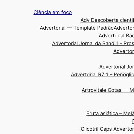
Pular
Ciência em foco
para
Adv Descoberta cientif
o
Advertorial — Template Padrão
Advertor
conteúdo
Advertorial Ba
Advertorial Jornal da Band 1 – Pr
Advertor
Advertorial Jo
Advertorial R7 1 – Renogli
Artrovitale Gotas — 
Fruta ásiática – Me
Glicotril Caps Adverto