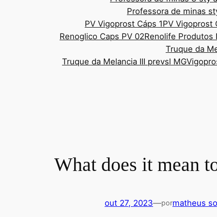
Professora de minas st
PV Vigoprost Cáps 1
PV Vigoprost
Renoglico Caps PV 02
Renolife Produtos 
Truque da Mel
Truque da Melancia III prevsl MG
Vigopro
What does it mean to
out 27, 2023
—
matheus so
por