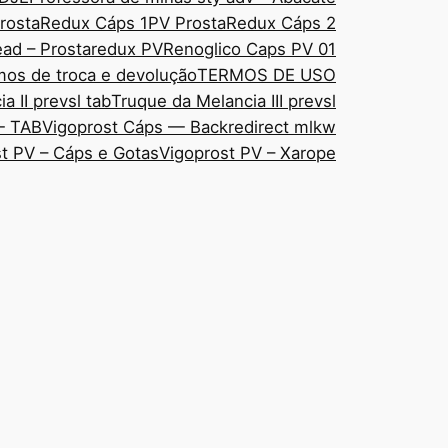
rostaRedux Cáps 1
PV ProstaRedux Cáps 2
ad – Prostaredux PV
Renoglico Caps PV 01
mos de troca e devolução
TERMOS DE USO
a II prevsl tab
Truque da Melancia III prevsl
— TAB
Vigoprost Cáps — Backredirect mlkw
t PV – Cáps e Gotas
Vigoprost PV – Xarope