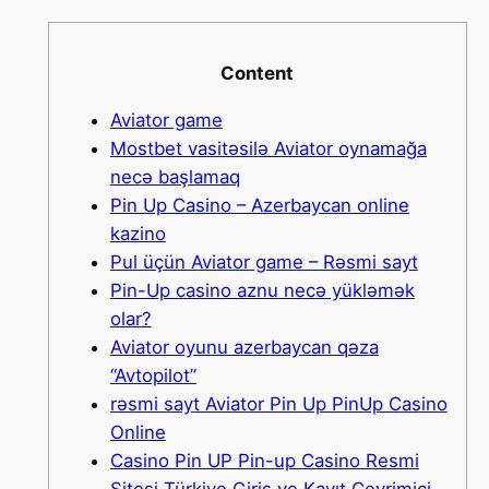
Content
Aviator game
Mostbet vasitəsilə Aviator oynamağa
necə başlamaq
Pin Up Casino – Azerbaycan online
kazino
Pul üçün Aviator game – Rəsmi sayt
Pin-Up casino aznu necə yükləmək
olar?
Aviator oyunu azerbaycan qəza
“Avtopilot”
rəsmi sayt Aviator Pin Up PinUp Casino
Online
Casino Pin UP Pin-up Casino Resmi
Sitesi Türkiye Giriş ve Kayıt Çevrimiçi