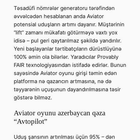
Təsadüfi nömrələr generatoru tərəfindən
əvvəlcədən hesablanan anda Aviator
potensial uduşların artımı dayanır. Müştərinin
“lift” zamanı mükafatı götürməyə vaxtı yox
idisə – pul geri qaytarılmaz şəkildə yandırılır.
Yeni başlayanlar tərtibatçıların dürüstlüyünə
100% əmin ola bilərlər. Yaradıcılar Provably
FAIR texnologiyasından istifadə edirlər. Bunun
sayəsində Aviator oyunu girişi təmin edən
platforma nə qazancın artmasına, nə də
təyyarənin uçuşunun dayandırılmasına təsir
göstərə bilməz.
Aviator oyunu azerbaycan qəza
“Avtopilot”
Uduş şansının artırılması üçün 95% – dən