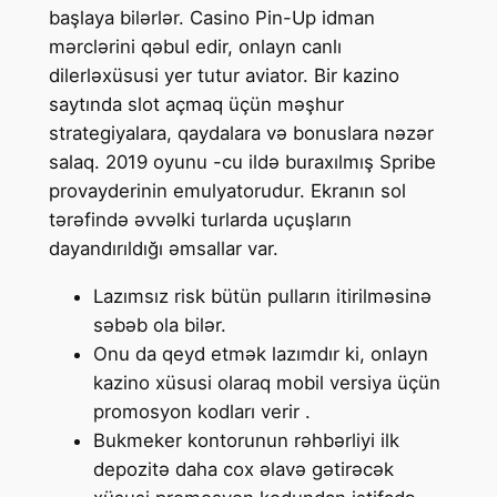
başlaya bilərlər. Casino Pin-Up idman
mərclərini qəbul edir, onlayn canlı
dilerləxüsusi yer tutur aviator. Bir kazino
saytında slot açmaq üçün məşhur
strategiyalara, qaydalara və bonuslara nəzər
salaq. 2019 oyunu -cu ildə buraxılmış Spribe
provayderinin emulyatorudur. Ekranın sol
tərəfində əvvəlki turlarda uçuşların
dayandırıldığı əmsallar var.
Lazımsız risk bütün pulların itirilməsinə
səbəb ola bilər.
Onu da qeyd etmək lazımdır ki, onlayn
kazino xüsusi olaraq mobil versiya üçün
promosyon kodları verir .
Bukmeker kontorunun rəhbərliyi ilk
depozitə daha cox əlavə gətirəcək