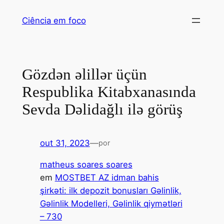
Pular
Ciência em foco
para
o
conteúdo
Gözdən əlillər üçün
Respublika Kitabxanasında
Sevda Dəlidağlı ilə görüş
out 31, 2023
—
por
matheus soares soares
em
MOSTBET AZ idman bahis
şirkəti: ilk depozit bonusları Gəlinlik,
Gəlinlik Modelleri, Gəlinlik qiymətləri
– 730