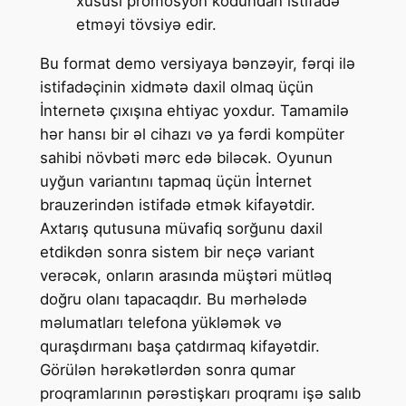
xüsusi promosyon kodundan istifadə
etməyi tövsiyə edir.
Bu format demo versiyaya bənzəyir, fərqi ilə
istifadəçinin xidmətə daxil olmaq üçün
İnternetə çıxışına ehtiyac yoxdur. Tamamilə
hər hansı bir əl cihazı və ya fərdi kompüter
sahibi növbəti mərc edə biləcək. Oyunun
uyğun variantını tapmaq üçün İnternet
brauzerindən istifadə etmək kifayətdir.
Axtarış qutusuna müvafiq sorğunu daxil
etdikdən sonra sistem bir neçə variant
verəcək, onların arasında müştəri mütləq
doğru olanı tapacaqdır. Bu mərhələdə
məlumatları telefona yükləmək və
quraşdırmanı başa çatdırmaq kifayətdir.
Görülən hərəkətlərdən sonra qumar
proqramlarının pərəstişkarı proqramı işə salıb