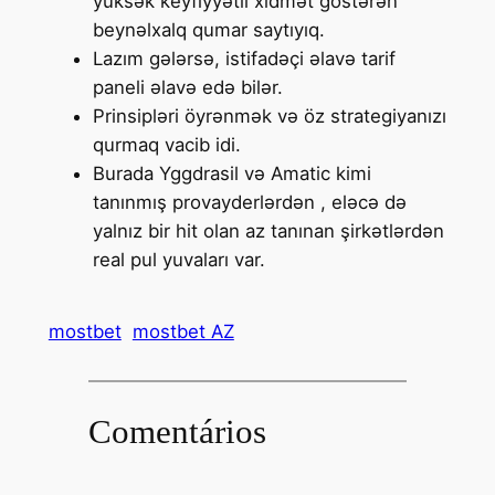
yüksək keyfiyyətli xidmət göstərən
beynəlxalq qumar saytıyıq.
Lazım gələrsə, istifadəçi əlavə tarif
paneli əlavə edə bilər.
Prinsipləri öyrənmək və öz strategiyanızı
qurmaq vacib idi.
Burada Yggdrasil və Amatic kimi
tanınmış provayderlərdən , eləcə də
yalnız bir hit olan az tanınan şirkətlərdən
real pul yuvaları var.
mostbet
mostbet AZ
Comentários