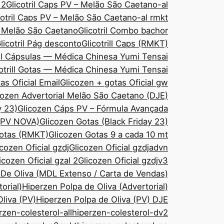
 2
Glicotril Caps PV – Melão São Caetano-al
cotril Caps PV – Melão São Caetano-al rmkt
– Melão São Caetano
Glicotril Combo bachor
licotril Pág desconto
Glicotrill Caps (RMKT)
ill Cápsulas — Médica Chinesa Yumi Tensai
cotrill Gotas — Médica Chinesa Yumi Tensai
as Oficial Email
Glicozen + gotas Oficial gw
cozen Advertorial Melão São Caetano (DJE)
y 23)
Glicozen Cáps PV – Fórmula Avançada
 (PV NOVA)
Glicozen Gotas (Black Friday 23)
Gotas (RMKT)
Glicozen Gotas 9 a cada 10 mt
icozen Oficial gzdj
Glicozen Oficial gzdjadvn
icozen Oficial gzal 2
Glicozen Oficial gzdjv3
 De Oliva (MDL Extenso / Carta de Vendas)
orial)
Hiperzen Polpa de Oliva (Advertorial)
liva (PV)
Hiperzen Polpa de Oliva (PV) DJE
rzen-colesterol-all
hiperzen-colesterol-dv2