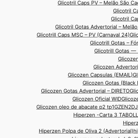
Glicotril Caps PV – Melão São 
Glicotril 
Glicotril 
Glicotril Gotas Advertorial – Mel
Glicotrill Caps MSC – PV (Carnaval 24)
Gli
Glicotrill Gotas – F
Glicotrill Gotas 
Glicozen
Glicozen Advertor
Glicozen Capsulas (EMAIL)
Gl
Glicozen Gotas (Black
Glicozen Gotas Advertorial – DIRETO
Gli
Glicozen Oficial WID
Glicoze
Glicozen oleo de abacate p2 tp1
GZEN2DJ
Hiperzen -Carta 3 TABOL
Hiperz
Hiperzen Polpa de Oliva 2 (Advertorial)
h