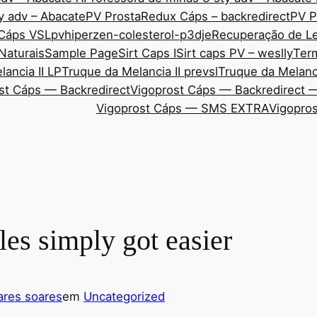
y adv – Abacate
PV ProstaRedux Cáps – backredirect
PV P
 Cáps VSL
pvhiperzen-colesterol-p3dje
Recuperação de Le
Naturais
Sample Page
Sirt Caps I
Sirt caps PV – weslly
Ter
ancia II LP
Truque da Melancia II prevsl
Truque da Melanci
st Cáps — Backredirect
Vigoprost Cáps — Backredirect 
Vigoprost Cáps — SMS EXTRA
Vigopros
les simply got easier
res soares
em
Uncategorized