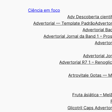
Pular
Ciência em foco
para
Adv Descoberta cientif
o
Advertorial — Template Padrão
Advertor
conteúdo
Advertorial Ba
Advertorial Jornal da Band 1 – Pr
Advertor
Advertorial Jo
Advertorial R7 1 – Renogli
Artrovitale Gotas — 
Fruta ásiática – Me
Glicotril Caps Adverto