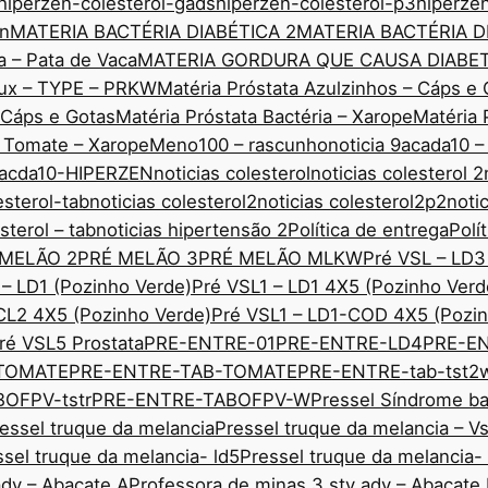
hiperzen-colesterol-gads
hiperzen-colesterol-p3
hiperze
nn
MATERIA BACTÉRIA DIABÉTICA 2
MATERIA BACTÉRIA D
a – Pata de Vaca
MATERIA GORDURA QUE CAUSA DIABE
edux – TYPE – PRKW
Matéria Próstata Azulzinhos – Cáps e 
– Cáps e Gotas
Matéria Próstata Bactéria – Xarope
Matéria 
o Tomate – Xarope
Meno100 – rascunho
noticia 9acada10 –
 9acda10-HIPERZEN
noticias colesterol
noticias colesterol 2
esterol-tab
noticias colesterol2
noticias colesterol2p2
noti
sterol – tab
noticias hipertensão 2
Política de entrega
Polí
 MELÃO 2
PRÉ MELÃO 3
PRÉ MELÃO MLKW
Pré VSL – LD3
 – LD1 (Pozinho Verde)
Pré VSL1 – LD1 4X5 (Pozinho Verd
CL2 4X5 (Pozinho Verde)
Pré VSL1 – LD1-COD 4X5 (Pozin
ré VSL5 Prostata
PRE-ENTRE-01
PRE-ENTRE-LD4
PRE-E
TOMATE
PRE-ENTRE-TAB-TOMATE
PRE-ENTRE-tab-tst2
OFPV-tstr
PRE-ENTRE-TABOFPV-W
Pressel Síndrome ba
essel truque da melancia
Pressel truque da melancia – V
ssel truque da melancia- ld5
Pressel truque da melancia-
adv – Abacate A
Professora de minas 3 sty adv – Abacate