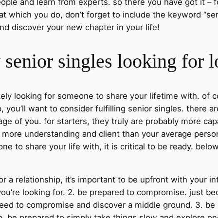
ople and learn from experts. so there you have got it – fo
hat which you do, don’t forget to include the keyword “sen
nd discover your new chapter in your life!
y senior singles looking for 
ikely looking for someone to share your lifetime with. of c
p, you’ll want to consider fulfilling senior singles. ther
e of you. for starters, they truly are probably more ca
 be more understanding and client than your average perso
ne to share your life with, it is critical to be ready. bel
or a relationship, it’s important to be upfront with your i
you’re looking for. 2. be prepared to compromise. just 
 need to compromise and discover a middle ground. 3. be p
ip, be prepared to simply take things slow and explore one