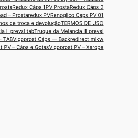
rostaRedux Cáps 1
PV ProstaRedux Cáps 2
ad – Prostaredux PV
Renoglico Caps PV 01
mos de troca e devolução
TERMOS DE USO
a II prevsl tab
Truque da Melancia III prevsl
— TAB
Vigoprost Cáps — Backredirect mlkw
t PV – Cáps e Gotas
Vigoprost PV – Xarope