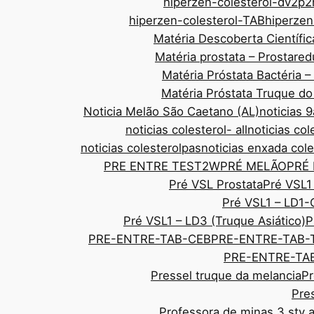
hiperzen-colesterol-dv2p2
hiperzen-colesterol-TAB
hiperze
Matéria Descoberta Científic
Matéria prostata – Prostar
Matéria Próstata Bactéria 
Matéria Próstata Truque d
Noticia Melão São Caetano (AL)
noticias
noticias colesterol- all
noticias col
noticias colesterolpas
noticias enxada cole
PRE ENTRE TEST2W
PRÉ MELÃO
PRÉ
Pré VSL Prostata
Pré VSL1
Pré VSL1 – LD1-
Pré VSL1 – LD3 (Truque Asiático)
P
PRE-ENTRE-TAB-CEB
PRE-ENTRE-TAB-
PRE-ENTRE-TAB
Pressel truque da melancia
Pr
Pre
Professora de minas 3 sty 