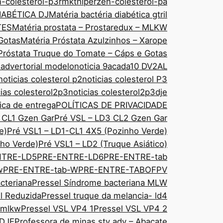
n-colesterol-p3rmkt
hiperzen-colesterol-pa
IABÉTICA DJ
Matéria bactéria diabética gtril
TES
Matéria prostata – Prostaredux – MLKW
Gotas
Matéria Próstata Azulzinhos – Xarope
Próstata Truque do Tomate – Cáps e Gotas
 advertorial modelo
noticia 9acada10 DV2AL
noticias colesterol p2
noticias colesterol P3
cias colesterol2p3
noticias colesterol2p3dje
tica de entrega
POLÍTICAS DE PRIVACIDADE
 CL1 Gzen Gar
Pré VSL – LD3 CL2 Gzen Gar
e)
Pré VSL1 – LD1-CL1 4X5 (Pozinho Verde)
ho Verde)
Pré VSL1 – LD2 (Truque Asiático)
NTRE-LD5
PRE-ENTRE-LD6
PRE-ENTRE-tab
w
PRE-ENTRE-tab-W
PRE-ENTRE-TABOFPV
cteriana
Pressel Síndrome bacteriana MLW
sl Reduzida
Pressel truque da melancia- ld4
 mlkw
Pressel VSL VP4 1
Pressel VSL VP4 2
 DJE
Professora de minas sty adv – Abacate