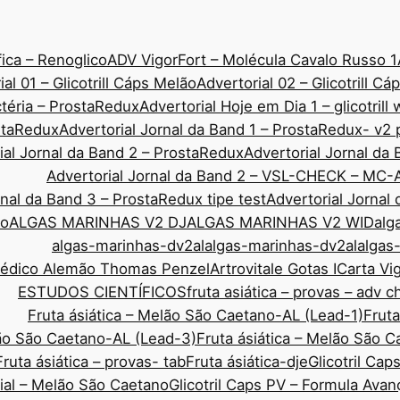
ica – Renoglico
ADV VigorFort – Molécula Cavalo Russo 1
ial 01 – Glicotrill Cáps Melão
Advertorial 02 – Glicotrill C
ctéria – ProstaRedux
Advertorial Hoje em Dia 1 – glicotrill
ostaRedux
Advertorial Jornal da Band 1 – ProstaRedux- v2 
ial Jornal da Band 2 – ProstaRedux
Advertorial Jornal d
Advertorial Jornal da Band 2 – VSL-CHECK – MC-
rnal da Band 3 – ProstaRedux tipe test
Advertorial Jornal
co
ALGAS MARINHAS V2 DJ
ALGAS MARINHAS V2 WID
alg
algas-marinhas-dv2al
algas-marinhas-dv2al
algas
Médico Alemão Thomas Penzel
Artrovitale Gotas I
Carta Vi
ESTUDOS CIENTÍFICOS
fruta asiática – provas – adv 
Fruta ásiática – Melão São Caetano-AL (Lead-1)
Fruta
lão São Caetano-AL (Lead-3)
Fruta ásiática – Melão São 
Fruta ásiática – provas- tab
Fruta ásiática-dje
Glicotril Ca
rial – Melão São Caetano
Glicotril Caps PV – Formula Ava