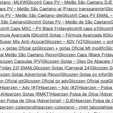
Caetano -MLKW
Glicotril Caps PV – Melão São Caetano DJE
Caps PV – Melão São Caetano-al (Frasco transparente)
Gli
Caps PV – Melão São Caetano-dje
Glicotril Caps PV EMAIL 
ão São Caetano
Glicotril Gotas PV – Melão de São Caetano
G
cotrill Caps MSC – PV Black Friday
glicotrill caps p1
Glicotr
órmula Avançada I
Glicotrill Gotas – Fórmula Avançada II
Gli
— Super Mix Anti-Açúcar
Glicozen – ADV (V2)
Glicozen + got
 + gotas Oficial gz
Glicozen + gotas Oficial Mt modifc
Gli
ial Melão São Caetano (Novo)
Glicozen Caps (Black Frida
icozen Capsulas (PV)
Glicozen Gotas – Oleo De Abacate
 Friday 23) EMAIL
Glicozen Gotas (Carnaval 24)
Glicozen 
cozen Gotas Advertorial (Novo)
Glicozen Gotas pv infor
Gl
n Oficial gz
Glicozen Oficial gz adv
Glicozen Oficial gzal
Gl
Hiperzen – Adv (#1)
Hiperzen – Adv (#2)
Hiperzen – Polpa
LA
Hiperzen Gotas (RMKT)
Hiperzen Polpa de Oliva (Advert
en Polpa de Oliva (Advertorial) – DJE
Hiperzen Polpa de O
iperzen-colesterol
hiperzen-colesterol – rmkt taboola
hipe