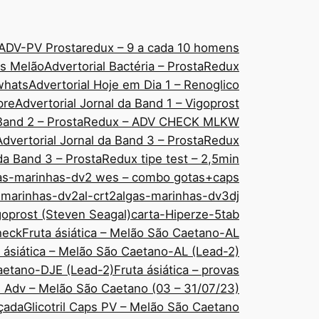
ADV-PV Prostaredux – 9 a cada 10 homens
áps Melão
Advertorial Bactéria – ProstaRedux
 whats
Advertorial Hoje em Dia 1 – Renoglico
pre
Advertorial Jornal da Band 1 – Vigoprost
a Band 2 – ProstaRedux – ADV CHECK MLKW
Advertorial Jornal da Band 3 – ProstaRedux
 da Band 3 – ProstaRedux tipe test – 2,5min
as-marinhas-dv2 wes – combo gotas+caps
-marinhas-dv2al-crt2
algas-marinhas-dv3dj
goprost (Steven Seagal)
carta-Hiperze-5tab
check
Fruta ásiática – Melão São Caetano-AL
 ásiática – Melão São Caetano-AL (Lead-2)
Caetano-DJE (Lead-2)
Fruta ásiática – provas
ps Adv – Melão São Caetano (03 – 31/07/23)
nçada
Glicotril Caps PV – Melão São Caetano