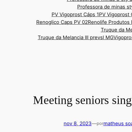
Professora de minas st
PV Vigoprost Cáps 1
PV Vigoprost
Renoglico Caps PV 02
Renolife Produtos 
Truque da Mel
Truque da Melancia III prevsl MG
Vigopro
Meeting seniors sing
nov 8, 2023
—
matheus soa
por