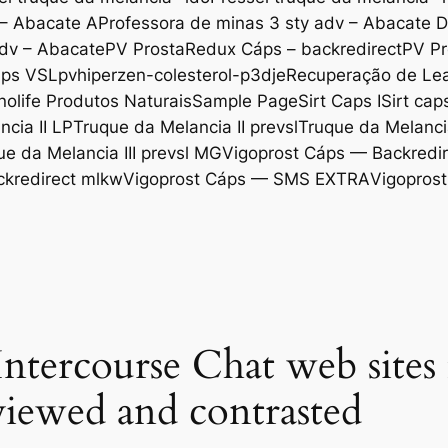
 – Abacate A
Professora de minas 3 sty adv – Abacate 
adv – Abacate
PV ProstaRedux Cáps – backredirect
PV Pr
áps VSL
pvhiperzen-colesterol-p3dje
Recuperação de Lea
nolife Produtos Naturais
Sample Page
Sirt Caps I
Sirt cap
cia II LP
Truque da Melancia II prevsl
Truque da Melancia
ue da Melancia III prevsl MG
Vigoprost Cáps — Backredir
ckredirect mlkw
Vigoprost Cáps — SMS EXTRA
Vigoprost
Intercourse Chat web sites 
iewed and contrasted