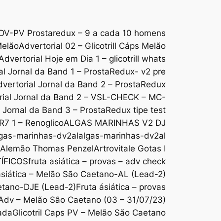
DV-PV Prostaredux – 9 a cada 10 homens
Melão
Advertorial 02 – Glicotrill Cáps Melão
Advertorial Hoje em Dia 1 – glicotrill whats
al Jornal da Band 1 – ProstaRedux- v2 pre
vertorial Jornal da Band 2 – ProstaRedux
rial Jornal da Band 2 – VSL-CHECK – MC-
l Jornal da Band 3 – ProstaRedux tipe test
 R7 1 – Renoglico
ALGAS MARINHAS V2 DJ
gas-marinhas-dv2al
algas-marinhas-dv2al
o Alemão Thomas Penzel
Artrovitale Gotas I
ÍFICOS
fruta asiática – provas – adv check
ásiática – Melão São Caetano-AL (Lead-2)
aetano-DJE (Lead-2)
Fruta ásiática – provas
s Adv – Melão São Caetano (03 – 31/07/23)
ada
Glicotril Caps PV – Melão São Caetano