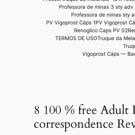
Professora de minas 3 sty adv
Professora de minas sty 
PV Vigoprost Cáps 1
PV Vigoprost C
Renoglico Caps PV 02
Re
TERMOS DE USO
Truque da Melan
Truq
Vigoprost Cáps — Ba
8 100 % free Adult 
correspondence Rev