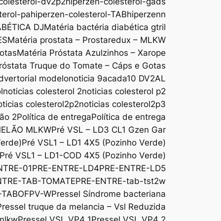
colesterol-dv2p2
hiperzen-colesterol-gads
terol-pa
hiperzen-colesterol-TAB
hiperzenn
ABÉTICA DJ
Matéria bactéria diabética gtril
ES
Matéria prostata – Prostaredux – MLKW
Gotas
Matéria Próstata Azulzinhos – Xarope
róstata Truque do Tomate – Cáps e Gotas
dvertorial modelo
noticia 9acada10 DV2AL
l
noticias colesterol 2
noticias colesterol p2
oticias colesterol2p2
noticias colesterol2p3
são 2
Política de entrega
Política de entrega
MELÃO MLKW
Pré VSL – LD3 CL1 Gzen Gar
Verde)
Pré VSL1 – LD1 4X5 (Pozinho Verde)
Pré VSL1 – LD1-COD 4X5 (Pozinho Verde)
NTRE-01
PRE-ENTRE-LD4
PRE-ENTRE-LD5
NTRE-TAB-TOMATE
PRE-ENTRE-tab-tst2w
-TABOFPV-W
Pressel Síndrome bacteriana
Pressel truque da melancia – Vsl Reduzida
 mlkw
Pressel VSL VP4 1
Pressel VSL VP4 2