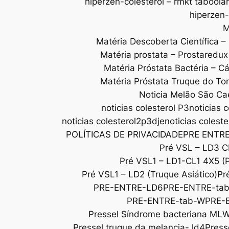
hiperzen-colesterol – rmkt taboola
hiperzen-
M
Matéria Descoberta Científica –
Matéria prostata – Prostaredu
Matéria Próstata Bactéria – C
Matéria Próstata Truque do To
Noticia Melão São Ca
noticias colesterol P3
noticias c
noticias colesterol2p3dje
noticias colest
POLÍTICAS DE PRIVACIDADE
PRE ENTR
Pré VSL – LD3 C
Pré VSL1 – LD1-CL1 4X5 (
Pré VSL1 – LD2 (Truque Asiático)
Pr
PRE-ENTRE-LD6
PRE-ENTRE-ta
PRE-ENTRE-tab-W
PRE-
Pressel Síndrome bacteriana ML
Pressel truque da melancia- ld4
Press