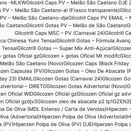
etano -MLKW
Glicotril Caps PV – Melão São Caetano DJE 
ps PV – Melão São Caetano-al (Frasco transparente)
Glic
s PV – Melão São Caetano-dje
Glicotril Caps PV EMAIL –
São Caetano
Glicotril Gotas PV – Melão de São Caetano
G
Glicotrill Caps MSC – PV (Carnaval 24)
Glicotrill 
ica Chinesa Yumi Tensai
Glicotrill Gotas – Fórmula Avanç
i Tensai
Glicotrill Gotas — Super Mix Anti-Açúcar
Glicoze
 gotas Oficial gz
Glicozen + gotas Oficial Mt modifc
Glic
l Melão São Caetano (Novo)
Glicozen Caps (Black Friday
ozen Capsulas (PV)
Glicozen Gotas – Oleo De Abacate 
iday 23) EMAIL
Glicozen Gotas (Carnaval 24)
Glicozen Go
dvertorial – DIRETO
Glicozen Gotas Advertorial (Novo)
G
zen Oficial WID
Glicozen Oficial gz
Glicozen Oficial gz adv
n Oficial gzdjv3
Glicozen oleo de abacate p2 tp1
GZEN2
pa De Oliva (MDL Extenso / Carta de Vendas)
Hiperzen 
iva (Advertorial)
Hiperzen Polpa de Oliva (Advertorial)
H
a (PV)
Hiperzen Polpa de Oliva (PV) DJE
Hiperzen Polpa d