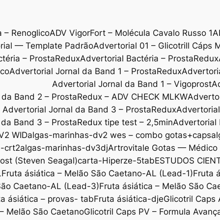
a – Renoglico
ADV VigorFort – Molécula Cavalo Russo 1
A
rial — Template Padrão
Advertorial 01 – Glicotrill Cáps 
ctéria – ProstaRedux
Advertorial Bactéria – ProstaRedux
ico
Advertorial Jornal da Band 1 – ProstaRedux
Advertori
Advertorial Jornal da Band 1 – Vigoprost
Ad
al da Band 2 – ProstaRedux – ADV CHECK MLKW
Adverto
Advertorial Jornal da Band 3 – ProstaRedux
Advertoria
l da Band 3 – ProstaRedux tipe test – 2,5min
Advertorial
V2 WID
algas-marinhas-dv2 wes – combo gotas+caps
al
-crt2
algas-marinhas-dv3dj
Artrovitale Gotas — Médic
ost (Steven Seagal)
carta-Hiperze-5tab
ESTUDOS CIENT
L
Fruta ásiática – Melão São Caetano-AL (Lead-1)
Fruta 
 São Caetano-AL (Lead-3)
Fruta ásiática – Melão São C
ta ásiática – provas- tab
Fruta ásiática-dje
Glicotril Cap
l – Melão São Caetano
Glicotril Caps PV – Formula Avanç