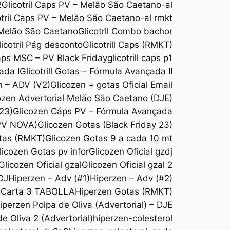
2
Glicotril Caps PV – Melão São Caetano-al
otril Caps PV – Melão São Caetano-al rmkt
 Melão São Caetano
Glicotril Combo bachor
licotril Pág desconto
Glicotrill Caps (RMKT)
Caps MSC – PV Black Friday
glicotrill caps p1
ada I
Glicotrill Gotas – Fórmula Avançada II
n – ADV (V2)
Glicozen + gotas Oficial Email
ozen Advertorial Melão São Caetano (DJE)
 23)
Glicozen Cáps PV – Fórmula Avançada
(PV NOVA)
Glicozen Gotas (Black Friday 23)
tas (RMKT)
Glicozen Gotas 9 a cada 10 mt
licozen Gotas pv infor
Glicozen Oficial gzdj
Glicozen Oficial gzal
Glicozen Oficial gzal 2
DJ
Hiperzen – Adv (#1)
Hiperzen – Adv (#2)
-Carta 3 TABOLLA
Hiperzen Gotas (RMKT)
iperzen Polpa de Oliva (Advertorial) – DJE
e Oliva 2 (Advertorial)
hiperzen-colesterol