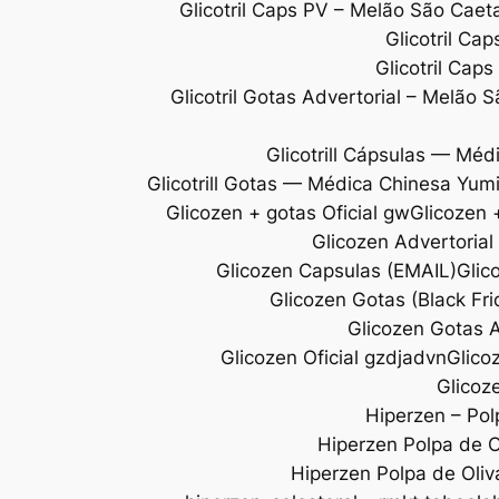
Glicotril Caps PV – Melão São Ca
Glicotril Ca
Glicotril Cap
Glicotril Gotas Advertorial – Melão 
Glicotrill Cápsulas — Méd
Glicotrill Gotas — Médica Chinesa Yum
Glicozen + gotas Oficial gw
Glicozen +
Glicozen Advertoria
Glicozen Capsulas (EMAIL)
Glic
Glicozen Gotas (Black Fr
Glicozen Gotas A
Glicozen Oficial gzdjadvn
Glico
Glicoze
Hiperzen – Pol
Hiperzen Polpa de Ol
Hiperzen Polpa de Oliv