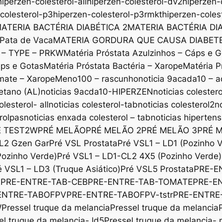
hiperzen-colesterol-all
hiperzen-colesterol-dv2
hiperzen-
colesterol-p3
hiperzen-colesterol-p3rmkt
hiperzen-coles
ATERIA BACTÉRIA DIABÉTICA 2
MATERIA BACTÉRIA DI
 Pata de Vaca
MATERIA GORDURA QUE CAUSA DIABET
x – TYPE – PRKW
Matéria Próstata Azulzinhos – Cáps e 
áps e Gotas
Matéria Próstata Bactéria – Xarope
Matéria P
mate – Xarope
Meno100 – rascunho
noticia 9acada10 – a
etano (AL)
noticias 9acda10-HIPERZEN
noticias colestero
olesterol- all
noticias colesterol-tab
noticias colesterol2
n
erolpas
noticias enxada colesterol – tab
noticias hiperten
E TEST2W
PRÉ MELÃO
PRÉ MELÃO 2
PRÉ MELÃO 3
PRÉ 
L2 Gzen Gar
Pré VSL Prostata
Pré VSL1 – LD1 (Pozinho 
Pozinho Verde)
Pré VSL1 – LD1-CL2 4X5 (Pozinho Verde)
é VSL1 – LD3 (Truque Asiático)
Pré VSL5 Prostata
PRE-E
b
PRE-ENTRE-TAB-CEB
PRE-ENTRE-TAB-TOMATE
PRE-E
ENTRE-TABOFPV
PRE-ENTRE-TABOFPV-tstr
PRE-ENTRE
W
Pressel truque da melancia
Pressel truque da melancia
el truque da melancia- ld5
Pressel truque da melancia-