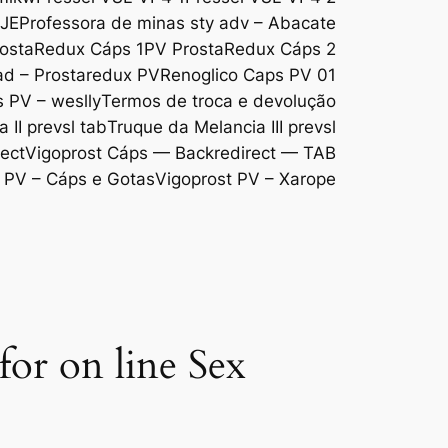
DJE
Professora de minas sty adv – Abacate
ostaRedux Cáps 1
PV ProstaRedux Cáps 2
d – Prostaredux PV
Renoglico Caps PV 01
s PV – weslly
Termos de troca e devolução
 II prevsl tab
Truque da Melancia III prevsl
ect
Vigoprost Cáps — Backredirect — TAB
 PV – Cáps e Gotas
Vigoprost PV – Xarope
for on line Sex