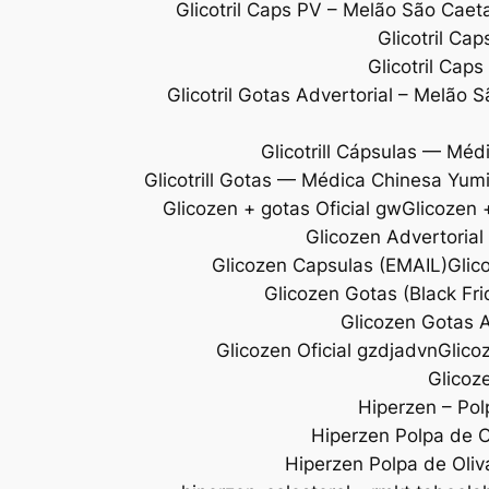
Glicotril Caps PV – Melão São Ca
Glicotril Ca
Glicotril Cap
Glicotril Gotas Advertorial – Melão 
Glicotrill Cápsulas — Méd
Glicotrill Gotas — Médica Chinesa Yum
Glicozen + gotas Oficial gw
Glicozen +
Glicozen Advertoria
Glicozen Capsulas (EMAIL)
Glic
Glicozen Gotas (Black Fr
Glicozen Gotas A
Glicozen Oficial gzdjadvn
Glico
Glicoze
Hiperzen – Pol
Hiperzen Polpa de Ol
Hiperzen Polpa de Oliv