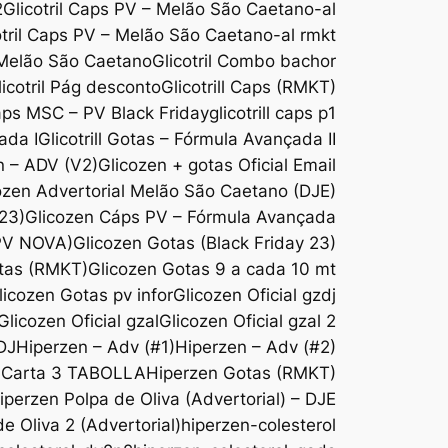
2
Glicotril Caps PV – Melão São Caetano-al
otril Caps PV – Melão São Caetano-al rmkt
 Melão São Caetano
Glicotril Combo bachor
licotril Pág desconto
Glicotrill Caps (RMKT)
Caps MSC – PV Black Friday
glicotrill caps p1
ada I
Glicotrill Gotas – Fórmula Avançada II
n – ADV (V2)
Glicozen + gotas Oficial Email
ozen Advertorial Melão São Caetano (DJE)
 23)
Glicozen Cáps PV – Fórmula Avançada
(PV NOVA)
Glicozen Gotas (Black Friday 23)
tas (RMKT)
Glicozen Gotas 9 a cada 10 mt
licozen Gotas pv infor
Glicozen Oficial gzdj
Glicozen Oficial gzal
Glicozen Oficial gzal 2
DJ
Hiperzen – Adv (#1)
Hiperzen – Adv (#2)
-Carta 3 TABOLLA
Hiperzen Gotas (RMKT)
iperzen Polpa de Oliva (Advertorial) – DJE
e Oliva 2 (Advertorial)
hiperzen-colesterol