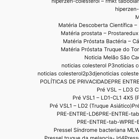
hiperzen-colesterol – rmkt taboola
hiperzen-
M
Matéria Descoberta Científica –
Matéria prostata – Prostaredu
Matéria Próstata Bactéria – C
Matéria Próstata Truque do To
Noticia Melão São Ca
noticias colesterol P3
noticias c
noticias colesterol2p3dje
noticias colest
POLÍTICAS DE PRIVACIDADE
PRE ENTR
Pré VSL – LD3 C
Pré VSL1 – LD1-CL1 4X5 (
Pré VSL1 – LD2 (Truque Asiático)
Pr
PRE-ENTRE-LD6
PRE-ENTRE-ta
PRE-ENTRE-tab-W
PRE-
Pressel Síndrome bacteriana ML
Pressel truque da melancia- ld4
Press