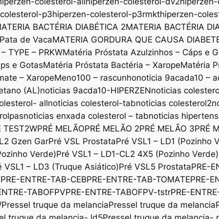
hiperzen-colesterol-all
hiperzen-colesterol-dv2
hiperzen-
colesterol-p3
hiperzen-colesterol-p3rmkt
hiperzen-coles
ATERIA BACTÉRIA DIABÉTICA 2
MATERIA BACTÉRIA DI
 Pata de Vaca
MATERIA GORDURA QUE CAUSA DIABET
x – TYPE – PRKW
Matéria Próstata Azulzinhos – Cáps e 
áps e Gotas
Matéria Próstata Bactéria – Xarope
Matéria P
mate – Xarope
Meno100 – rascunho
noticia 9acada10 – a
etano (AL)
noticias 9acda10-HIPERZEN
noticias colestero
olesterol- all
noticias colesterol-tab
noticias colesterol2
n
erolpas
noticias enxada colesterol – tab
noticias hiperten
E TEST2W
PRÉ MELÃO
PRÉ MELÃO 2
PRÉ MELÃO 3
PRÉ 
L2 Gzen Gar
Pré VSL Prostata
Pré VSL1 – LD1 (Pozinho 
Pozinho Verde)
Pré VSL1 – LD1-CL2 4X5 (Pozinho Verde)
é VSL1 – LD3 (Truque Asiático)
Pré VSL5 Prostata
PRE-E
b
PRE-ENTRE-TAB-CEB
PRE-ENTRE-TAB-TOMATE
PRE-E
ENTRE-TABOFPV
PRE-ENTRE-TABOFPV-tstr
PRE-ENTRE
W
Pressel truque da melancia
Pressel truque da melancia
el truque da melancia- ld5
Pressel truque da melancia-