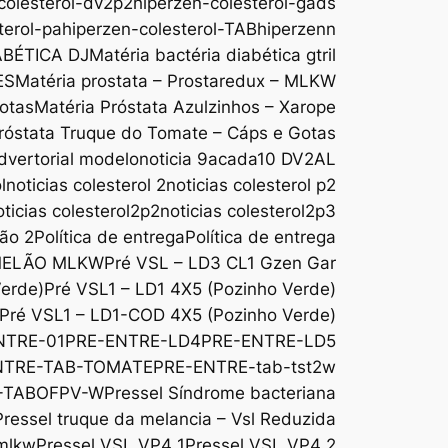
colesterol-dv2p2
hiperzen-colesterol-gads
terol-pa
hiperzen-colesterol-TAB
hiperzenn
ABÉTICA DJ
Matéria bactéria diabética gtril
ES
Matéria prostata – Prostaredux – MLKW
Gotas
Matéria Próstata Azulzinhos – Xarope
róstata Truque do Tomate – Cáps e Gotas
dvertorial modelo
noticia 9acada10 DV2AL
l
noticias colesterol 2
noticias colesterol p2
oticias colesterol2p2
noticias colesterol2p3
são 2
Política de entrega
Política de entrega
MELÃO MLKW
Pré VSL – LD3 CL1 Gzen Gar
Verde)
Pré VSL1 – LD1 4X5 (Pozinho Verde)
Pré VSL1 – LD1-COD 4X5 (Pozinho Verde)
NTRE-01
PRE-ENTRE-LD4
PRE-ENTRE-LD5
NTRE-TAB-TOMATE
PRE-ENTRE-tab-tst2w
-TABOFPV-W
Pressel Síndrome bacteriana
Pressel truque da melancia – Vsl Reduzida
 mlkw
Pressel VSL VP4 1
Pressel VSL VP4 2