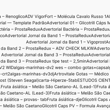
a – Renoglico
ADV VigorFort – Molécula Cavalo Russo 1
A
rial — Template Padrão
Advertorial 01 – Glicotrill Cáps 
ctéria – ProstaRedux
Advertorial Bactéria – ProstaRedux
ico
Advertorial Jornal da Band 1 – ProstaRedux
Advertori
Advertorial Jornal da Band 1 – Vigoprost
Ad
al da Band 2 – ProstaRedux – ADV CHECK MLKW
Adverto
Advertorial Jornal da Band 3 – ProstaRedux
Advertoria
l da Band 3 – ProstaRedux tipe test – 2,5min
Advertorial
V2 WID
algas-marinhas-dv2 wes – combo gotas+caps
al
-crt2
algas-marinhas-dv3dj
Artrovitale Gotas — Médic
ost (Steven Seagal)
carta-Hiperze-5tab
ESTUDOS CIENT
L
Fruta ásiática – Melão São Caetano-AL (Lead-1)
Fruta 
 São Caetano-AL (Lead-3)
Fruta ásiática – Melão São C
ta ásiática – provas- tab
Fruta ásiática-dje
Glicotril Cap
l – Melão São Caetano
Glicotril Caps PV – Formula Avanç