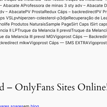
 – Abacate A
Professora de minas 3 sty adv – Abacate 
adv – Abacate
PV ProstaRedux Cáps – backredirect
PV Pr
áps VSL
pvhiperzen-colesterol-p3dje
Recuperação de Lea
nolife Produtos Naturais
Sample Page
Sirt Caps I
Sirt cap
cia II LP
Truque da Melancia II prevsl
Truque da Melancia
ue da Melancia III prevsl MG
Vigoprost Cáps — Backredir
ckredirect mlkw
Vigoprost Cáps — SMS EXTRA
Vigoprost
 – OnlyFans Sites Online
ares soares
em
blog