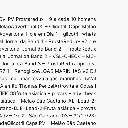
DV-PV Prostaredux – 9 a cada 10 homens
Melão
Advertorial 02 – Glicotrill Cáps Melão
Advertorial Hoje em Dia 1 – glicotrill whats
al Jornal da Band 1 – ProstaRedux- v2 pre
vertorial Jornal da Band 2 – ProstaRedux
rial Jornal da Band 2 – VSL-CHECK – MC-
l Jornal da Band 3 – ProstaRedux tipe test
 R7 1 – Renoglico
ALGAS MARINHAS V2 DJ
gas-marinhas-dv2al
algas-marinhas-dv2al
o Alemão Thomas Penzel
Artrovitale Gotas I
ÍFICOS
fruta asiática – provas – adv check
ásiática – Melão São Caetano-AL (Lead-2)
aetano-DJE (Lead-2)
Fruta ásiática – provas
s Adv – Melão São Caetano (03 – 31/07/23)
ada
Glicotril Caps PV – Melão São Caetano