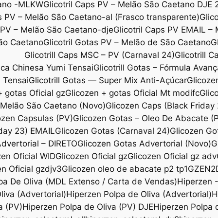
etano -MLKW
Glicotril Caps PV – Melão São Caetano DJE 
ps PV – Melão São Caetano-al (Frasco transparente)
Glic
s PV – Melão São Caetano-dje
Glicotril Caps PV EMAIL –
São Caetano
Glicotril Gotas PV – Melão de São Caetano
G
Glicotrill Caps MSC – PV (Carnaval 24)
Glicotrill 
ica Chinesa Yumi Tensai
Glicotrill Gotas – Fórmula Avanç
i Tensai
Glicotrill Gotas — Super Mix Anti-Açúcar
Glicoze
 gotas Oficial gz
Glicozen + gotas Oficial Mt modifc
Glic
l Melão São Caetano (Novo)
Glicozen Caps (Black Friday
ozen Capsulas (PV)
Glicozen Gotas – Oleo De Abacate 
iday 23) EMAIL
Glicozen Gotas (Carnaval 24)
Glicozen Go
dvertorial – DIRETO
Glicozen Gotas Advertorial (Novo)
G
zen Oficial WID
Glicozen Oficial gz
Glicozen Oficial gz adv
n Oficial gzdjv3
Glicozen oleo de abacate p2 tp1
GZEN2
pa De Oliva (MDL Extenso / Carta de Vendas)
Hiperzen 
iva (Advertorial)
Hiperzen Polpa de Oliva (Advertorial)
H
a (PV)
Hiperzen Polpa de Oliva (PV) DJE
Hiperzen Polpa d