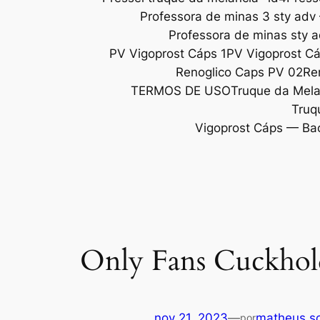
Professora de minas 3 sty adv
Professora de minas sty 
PV Vigoprost Cáps 1
PV Vigoprost C
Renoglico Caps PV 02
Re
TERMOS DE USO
Truque da Melan
Truq
Vigoprost Cáps — Ba
Only Fans Cuckhold
nov 21, 2023
—
matheus so
por