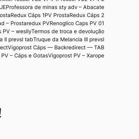
DJE
Professora de minas sty adv – Abacate
ostaRedux Cáps 1
PV ProstaRedux Cáps 2
d – Prostaredux PV
Renoglico Caps PV 01
s PV – weslly
Termos de troca e devolução
 II prevsl tab
Truque da Melancia III prevsl
ect
Vigoprost Cáps — Backredirect — TAB
 PV – Cáps e Gotas
Vigoprost PV – Xarope
!