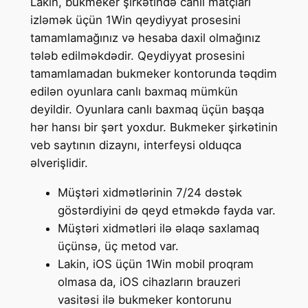
Lakin, bukmeker şirkətində canlı matçları
izləmək üçün 1Win qeydiyyat prosesini
tamamlamağınız və hesaba daxil olmağınız
tələb edilməkdədir. Qeydiyyat prosesini
tamamlamadan bukmeker kontorunda təqdim
edilən oyunlara canlı baxmaq mümkün
deyildir. Oyunlara canlı baxmaq üçün başqa
hər hansı bir şərt yoxdur. Bukmeker şirkətinin
veb saytının dizaynı, interfeysi olduqca
əlverişlidir.
Müştəri xidmətlərinin 7/24 dəstək
göstərdiyini də qeyd etməkdə fayda var.
Müştəri xidmətləri ilə əlaqə saxlamaq
üçünsə, üç metod var.
Lakin, iOS üçün 1Win mobil proqram
olmasa da, iOS cihazların brauzeri
vasitəsi ilə bukmeker kontorunu