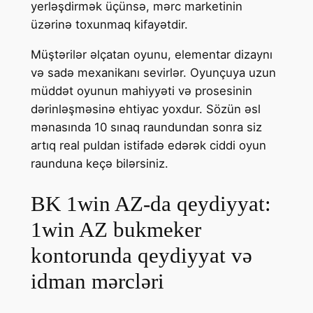
yerləşdirmək üçünsə, mərc marketinin
üzərinə toxunmaq kifayətdir.
Müştərilər əlçatan oyunu, elementar dizaynı
və sadə mexanikanı sevirlər. Oyunçuya uzun
müddət oyunun mahiyyəti və prosesinin
dərinləşməsinə ehtiyac yoxdur. Sözün əsl
mənasında 10 sınaq raundundan sonra siz
artıq real puldan istifadə edərək ciddi oyun
raunduna keçə bilərsiniz.
BK 1win AZ-da qeydiyyat:
1win AZ bukmeker
kontorunda qeydiyyat və
idman mərcləri