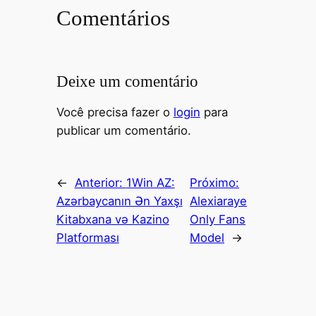
Comentários
Deixe um comentário
Você precisa fazer o
login
para
publicar um comentário.
←
Anterior:
1Win AZ:
Próximo:
Azərbaycanın Ən Yaxşı
Alexiaraye
Kitabxana və Kazino
Only Fans
Platforması
Model
→