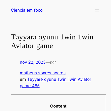
Ciência em foco
Təyyarə oyunu 1win 1win
Aviator game
nov 22, 2023
—
por
matheus soares soares
em
Təyyarə oyunu 1win 1win Aviator
game 485
Content