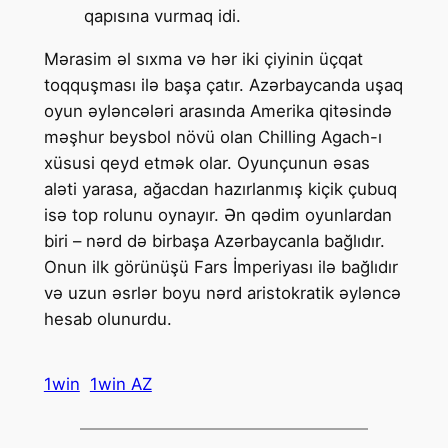
qapısına vurmaq idi.
Mərasim əl sıxma və hər iki çiyinin üçqat
toqquşması ilə başa çatır. Azərbaycanda uşaq
oyun əyləncələri arasında Amerika qitəsində
məşhur beysbol növü olan Chilling Agach-ı
xüsusi qeyd etmək olar. Oyunçunun əsas
aləti yarasa, ağacdan hazırlanmış kiçik çubuq
isə top rolunu oynayır. Ən qədim oyunlardan
biri – nərd də birbaşa Azərbaycanla bağlıdır.
Onun ilk görünüşü Fars İmperiyası ilə bağlıdır
və uzun əsrlər boyu nərd aristokratik əyləncə
hesab olunurdu.
1win
1win AZ