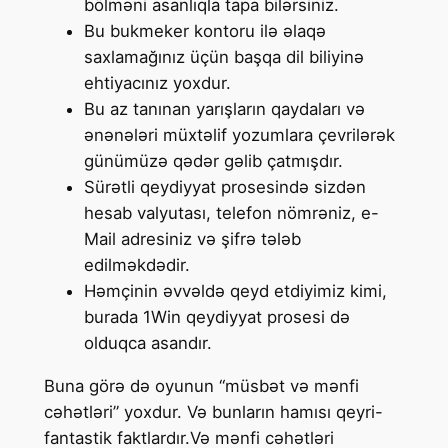
bölməni asanlıqla tapa bilərsiniz.
Bu bukmeker kontoru ilə əlaqə
saxlamağınız üçün başqa dil biliyinə
ehtiyacınız yoxdur.
Bu az tanınan yarışların qaydaları və
ənənələri müxtəlif yozumlara çevrilərək
günümüzə qədər gəlib çatmışdır.
Sürətli qeydiyyat prosesində sizdən
hesab valyutası, telefon nömrəniz, e-
Mail adresiniz və şifrə tələb
edilməkdədir.
Həmçinin əvvəldə qeyd etdiyimiz kimi,
burada 1Win qeydiyyat prosesi də
olduqca asandır.
Buna görə də oyunun “müsbət və mənfi
cəhətləri” yoxdur. Və bunların hamısı qeyri-
fantastik faktlardır.Və mənfi cəhətləri