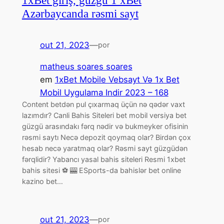
Azərbaycanda rəsmi sayt
out 21, 2023
—
por
matheus soares soares
em
1xBet Mobile Vebsayt Və 1x Bet
Mobil Uygulama Indir 2023 – 168
Content betdən pul çıxarmaq üçün nə qədər vaxt
lazımdır? Canli Bahis Siteleri bet mobil versiya bet
güzgü arasındakı fərq nədir və bukmeyker ofisinin
rəsmi saytı Necə depozit qoymaq olar? Birdən çox
hesab necə yaratmaq olar? Rəsmi sayt güzgüdən
fərqlidir? Yabancı yasal bahis siteleri Resmi 1xbet
bahis sitesi ⚽️ 🎰 ESports-da bahislər bet online
kazino bet…
out 21, 2023
—
por