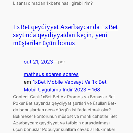
Lisansı olmadan 1xbet’e nasıl girebilirim?
1xBet qeydiyyat Azərbaycanda 1xBet
saytında qeydiyyatdan keçin, yeni
müştərilər üçün bonus
out 21, 2023
—
por
matheus soares soares
em
1xBet Mobile Vebsayt Və 1x Bet
Mobil Uygulama Indir 2023 – 168
Content Canlı 1xBet Bet Az Promos və Bonuslar Bet
Poker Bet saytında qeydiyyat şərtləri və üsulları Bet-
də bonuslardan necə düzgün istifadə etmək olar?
Bukmeker kontorunun müsbət və mənfi cəhətləri Bet
Azərbaycan: qeydiyyat və tətbiqin quraşdırılması
üçün bonuslar Populyar suallara cavablar Bukmeker