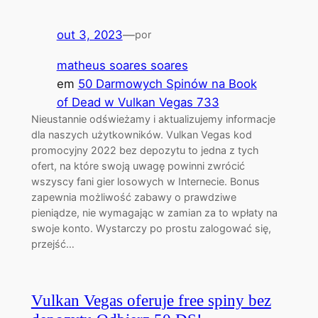
out 3, 2023
—
por
matheus soares soares
em
50 Darmowych Spinów na Book
of Dead w Vulkan Vegas 733
Nieustannie odświeżamy i aktualizujemy informacje
dla naszych użytkowników. Vulkan Vegas kod
promocyjny 2022 bez depozytu to jedna z tych
ofert, na które swoją uwagę powinni zwrócić
wszyscy fani gier losowych w Internecie. Bonus
zapewnia możliwość zabawy o prawdziwe
pieniądze, nie wymagając w zamian za to wpłaty na
swoje konto. Wystarczy po prostu zalogować się,
przejść…
Vulkan Vegas oferuje free spiny bez