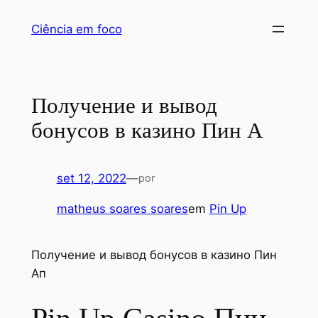
Pular
Ciência em foco
para
o
conteúdo
Получение и вывод
бонусов в казино Пин А
set 12, 2022
—
por
matheus soares soares
em
Pin Up
Получение и вывод бонусов в казино Пин
Ап