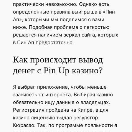
практически невозможно. Однако есть
определенные правила выигрыша в «Пин
Ап», которыми мы поделимся с вами
ниже. Подобная проблема с легкостью
решается наличием зеркал сайта, которых
в Пин Ап предостаточно.
Как происходит вывод
денег с Pin Up казино?
Я выбрал приложение, чтобы меньше
заависеть от интернета. Выбирая казино
обязательно ищу данные о владельцах.
Регистрация пройдена на Кипре, а для
казино лицензию выдал регулятор
Кюрасао. Так, по программе лояльности я