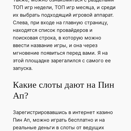
ТОП игр недели, ТОП игр месяца, и среди
их выбрать подходящий игровой аппарат.
Слева, при входе на главную страницу,
находятся список провайдеров и
поисковая строка, в которую можно
ввести название игры, и она через
мгновение появиться перед вами. Я на
этой площадке зарегалился с самого ее
запуска.
Какие слоты дают на Пин
Ап?
Зарегистрировавшись в интернет казино
Пин Ап, можно играть бесплатно и на
реальные деньги в слоты от ведущих