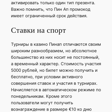
активировать только один тип презента.
Важно помнить, что Пин Ап промокод
имеет ограниченный срок действия.
Ставки на спорт
Турниры в казино Пинап отличаются своим
широким разнообразием, но абсолютное
большинство из них носит не постоянный,
а временный характер. Стоимость участия
5000 рублей, но билет можно получить и
бесплатно, при условии активного
совершения ставок и участия в турнирах.
Начисляется в автоматическом режиме по
понедельникам. Кроме этого
пользователи могут получить
вознаграждение в размере €10 ко дню