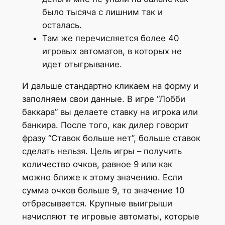
было тысяча с лишним так и
осталась.
Там же перечисляется более 40
игровых автоматов, в которых не
идет отыгрывание.
И дальше стандартно кликаем на форму и
заполняем свои данные. В игре “Лобби
баккара” вы делаете ставку на игрока или
банкира. После того, как дилер говорит
фразу “Ставок больше нет”, больше ставок
сделать нельзя. Цель игры – получить
количество очков, равное 9 или как
можно ближе к этому значению. Если
сумма очков больше 9, то значение 10
отбрасывается. Крупные выигрыши
начисляют те игровые автоматы, которые