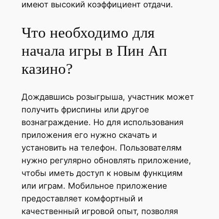
имеют высокий коэффициент отдачи.
Что необходимо для
начала игры в Пин Ап
казино?
Дождавшись розыгрыша, участник может
получить фриспины или другое
вознаграждение. Но для использования
приложения его нужно скачать и
установить на телефон. Пользователям
нужно регулярно обновлять приложение,
чтобы иметь доступ к новым функциям
или играм. Мобильное приложение
предоставляет комфортный и
качественный игровой опыт, позволяя