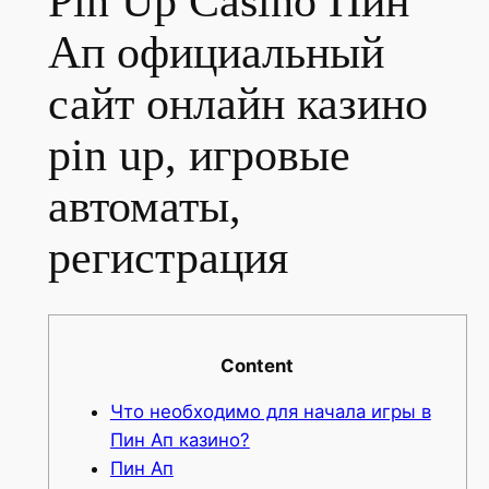
Pin Up Casino Пин
Ап официальный
сайт онлайн казино
pin up, игровые
автоматы,
регистрация
Content
Что необходимо для начала игры в
Пин Ап казино?
Пин Ап