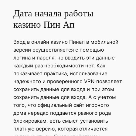
Дата начала работы
казино Пин Ап
Вход в онлайн казино Пинап в мобильной
версии осуществляется с помощью
логина и пароля, но вводить эти данные
каждый раз необходимости нет. Как
показывает практика, использование
надежного и проверенного VPN позволяет
сохранить данные для входа и при этом
сохранить данные для входа. А с учетом
того, что официальный сайт игорного
дома нередко поддается разного рода
блокировкам, есть смысл установить
платную версию, которая отличается