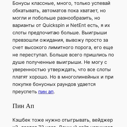
Бонусы классные, много, только успевай
обкатывать, автоматов пока хватает, но
могли и побольше разнообразить, но
варианты от Quickspin и NetEnt есть, я их
слоты предпочитаю больше. Выигрыши
превзошли ожидания, вывожу просто за
счет высокого лимитного порога, его еще
не переступал. Больше всего пришлись по
душе полученные выигрыши. Не могу с
уверенностью утверждать, что все слоты
платят хорошо. Но в многолинейных и при
покупке бонусных раундов удается
преуспеть
пин ап
.
Пин Ап
Кэшбек тоже нужно отыгрывать, вейджер