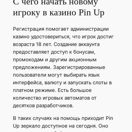
С чего начать новому
игроку в казино Pin Up
Регистрация помогает администрации
казино удостовериться, что игрок достиг
возраста 18 лет. Создание аккаунта
предоставляет доступ к бонусам,
промокодам и другим акционным
предложениям. Зарегистрированные
пользователи могут выбирать язык
интерфейса, валюту и запускать слоты в
платном режиме. Есть большое
количество игровых автоматов от
десятков разработчиков.
В таких случаях на помощь приходит Pin
Up зеркало доступное на сегодня. Оно