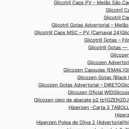
Glicotril Caps PV – Melão São 
Glicotril 
Glicotril 
Glicotril Gotas Advertorial – Mel
Glicotrill Caps MSC – PV (Carnaval 24)
Gli
Glicotrill Gotas – F
Glicotrill Gotas 
Glicozen
Glicozen Advertor
Glicozen Capsulas (EMAIL)
Gl
Glicozen Gotas (Black
Glicozen Gotas Advertorial – DIRETO
Gli
Glicozen Oficial WID
Glicoze
Glicozen oleo de abacate p2 tp1
GZEN2DJ
Hiperzen -Carta 3 TABOL
Hiperz
Hiperzen Polpa de Oliva 2 (Advertorial)
h