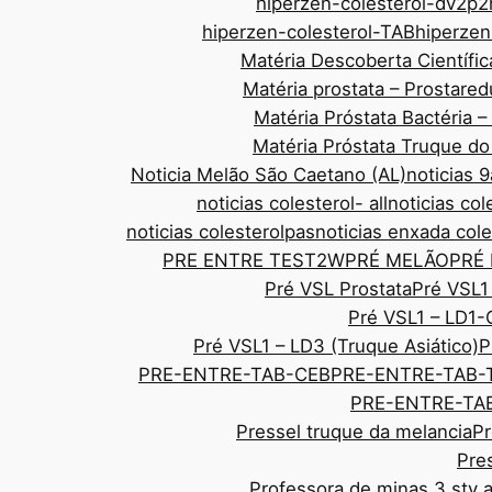
hiperzen-colesterol-dv2p2
hiperzen-colesterol-TAB
hiperze
Matéria Descoberta Científic
Matéria prostata – Prostar
Matéria Próstata Bactéria 
Matéria Próstata Truque d
Noticia Melão São Caetano (AL)
noticias
noticias colesterol- all
noticias col
noticias colesterolpas
noticias enxada cole
PRE ENTRE TEST2W
PRÉ MELÃO
PRÉ
Pré VSL Prostata
Pré VSL1
Pré VSL1 – LD1-
Pré VSL1 – LD3 (Truque Asiático)
P
PRE-ENTRE-TAB-CEB
PRE-ENTRE-TAB-
PRE-ENTRE-TAB
Pressel truque da melancia
Pr
Pre
Professora de minas 3 sty 