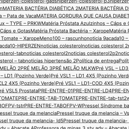
hiperzen-colesterol-gads
hiperzen-colesterol-p3
hiperze
nn
MATERIA BACTÉRIA DIABÉTICA 2
MATERIA BACTÉRIA D
a – Pata de Vaca
MATERIA GORDURA QUE CAUSA DIABE
edux – TYPE – PRKW
Matéria Próstata Azulzinhos – Cáps e 
– Cáps e Gotas
Matéria Próstata Bactéria – Xarope
Matéria 
o Tomate – Xarope
Meno100 – rascunho
noticia 9acada10 –
 9acda10-HIPERZEN
noticias colesterol
noticias colesterol 2
esterol-tab
noticias colesterol2
noticias colesterol2p2
noti
sterol – tab
noticias hipertensão 2
Política de entrega
Polí
 MELÃO 2
PRÉ MELÃO 3
PRÉ MELÃO MLKW
Pré VSL – LD3
 – LD1 (Pozinho Verde)
Pré VSL1 – LD1 4X5 (Pozinho Verd
CL2 4X5 (Pozinho Verde)
Pré VSL1 – LD1-COD 4X5 (Pozin
ré VSL5 Prostata
PRE-ENTRE-01
PRE-ENTRE-LD4
PRE-E
TOMATE
PRE-ENTRE-TAB-TOMATE
PRE-ENTRE-tab-tst2
OFPV-tstr
PRE-ENTRE-TABOFPV-W
Pressel Síndrome ba
essel truque da melancia
Pressel truque da melancia – V
ssel truque da melancia- ld5
Pressel truque da melancia-
adv – Abacate A
Professora de minas 3 sty adv – Abacate