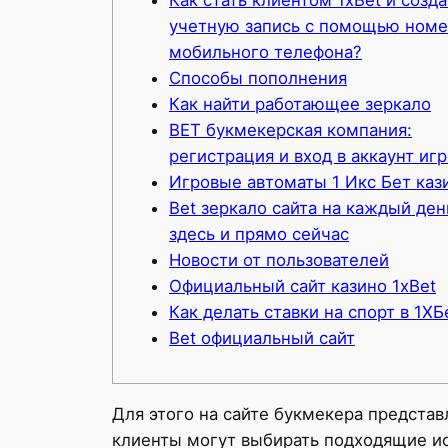
учетную запись с помощью номе
мобильного телефона?
Способы пополнения
Как найти работающее зеркало
BET букмекерская компания:
регистрация и вход в аккаунт иг
Игровые автоматы 1 Икс Бет каз
Bet зеркало сайта на каждый ден
здесь и прямо сейчас
Новости от пользователей
Официальный сайт казино 1xBet
Как делать ставки на спорт в 1ХБ
Bet официальный сайт
Для этого на сайте букмекера представ
клиенты могут выбирать подходящие ис