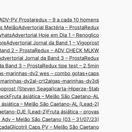
ADV-PV Prostaredux – 9 a cada 10 homens
áps Melão
Advertorial Bactéria – ProstaRedux
 whats
Advertorial Hoje em Dia 1 – Renoglico
pre
Advertorial Jornal da Band 1 – Vigoprost
a Band 2 – ProstaRedux – ADV CHECK MLKW
Advertorial Jornal da Band 3 – ProstaRedux
 da Band 3 – ProstaRedux tipe test – 2,5min
as-marinhas-dv2 wes – combo gotas+caps
-marinhas-dv2al-crt2
algas-marinhas-dv3dj
goprost (Steven Seagal)
carta-Hiperze-5tab
check
Fruta ásiática – Melão São Caetano-AL
 ásiática – Melão São Caetano-AL (Lead-2)
Caetano-DJE (Lead-2)
Fruta ásiática – provas
ps Adv – Melão São Caetano (03 – 31/07/23)
nçada
Glicotril Caps PV – Melão São Caetano