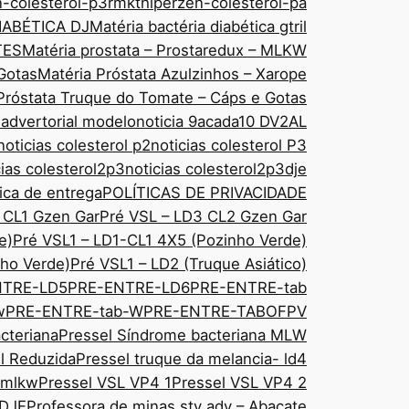
n-colesterol-p3rmkt
hiperzen-colesterol-pa
IABÉTICA DJ
Matéria bactéria diabética gtril
TES
Matéria prostata – Prostaredux – MLKW
Gotas
Matéria Próstata Azulzinhos – Xarope
Próstata Truque do Tomate – Cáps e Gotas
 advertorial modelo
noticia 9acada10 DV2AL
noticias colesterol p2
noticias colesterol P3
cias colesterol2p3
noticias colesterol2p3dje
tica de entrega
POLÍTICAS DE PRIVACIDADE
 CL1 Gzen Gar
Pré VSL – LD3 CL2 Gzen Gar
e)
Pré VSL1 – LD1-CL1 4X5 (Pozinho Verde)
ho Verde)
Pré VSL1 – LD2 (Truque Asiático)
NTRE-LD5
PRE-ENTRE-LD6
PRE-ENTRE-tab
w
PRE-ENTRE-tab-W
PRE-ENTRE-TABOFPV
cteriana
Pressel Síndrome bacteriana MLW
sl Reduzida
Pressel truque da melancia- ld4
 mlkw
Pressel VSL VP4 1
Pressel VSL VP4 2
 DJE
Professora de minas sty adv – Abacate