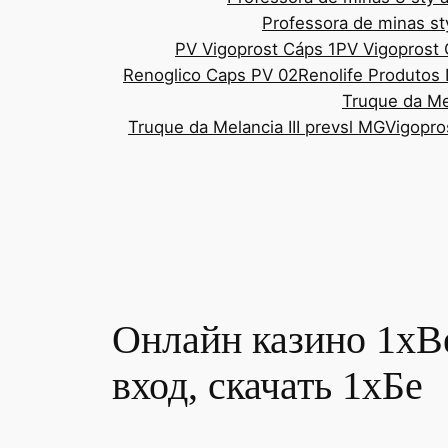
Professora de minas st
PV Vigoprost Cáps 1
PV Vigoprost
Renoglico Caps PV 02
Renolife Produtos 
Truque da Mel
Truque da Melancia III prevsl MG
Vigopro
Онлайн казино 1xBe
вход, скачать 1хБе