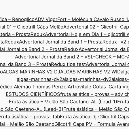
ica – Renoglico
ADV VigorFort – Molécula Cavalo Russo 1
ial 01 – Glicotrill Cáps Melão
Advertorial 02 – Glicotrill C
ctéria – ProstaRedux
Advertorial Hoje em Dia 1 – glicotrill
ostaRedux
Advertorial Jornal da Band 1 – ProstaRedux- v2 
ial Jornal da Band 2 – ProstaRedux
Advertorial Jornal d
Advertorial Jornal da Band 2 – VSL-CHECK – MC-
rnal da Band 3 – ProstaRedux tipe test
Advertorial Jornal
co
ALGAS MARINHAS V2 DJ
ALGAS MARINHAS V2 WID
alg
algas-marinhas-dv2al
algas-marinhas-dv2al
algas
Médico Alemão Thomas Penzel
Artrovitale Gotas I
Carta Vi
ESTUDOS CIENTÍFICOS
fruta asiática – provas – adv 
Fruta ásiática – Melão São Caetano-AL (Lead-1)
Fruta
lão São Caetano-AL (Lead-3)
Fruta ásiática – Melão São 
Fruta ásiática – provas- tab
Fruta ásiática-dje
Glicotril Ca
rial – Melão São Caetano
Glicotril Caps PV – Formula Ava