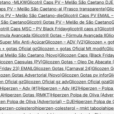
Caetano -MLKW
Glicotril Caps PV – Melão São Caetano DJE
Caps PV – Melão São Caetano-al (Frasco transparente)
Gli
Caps PV – Melão São Caetano-dje
Glicotril Caps PV EMAIL 
ão São Caetano
Glicotril Gotas PV – Melão de São Caetano
G
cotrill Caps MSC – PV Black Friday
glicotrill caps p1
Glicotr
órmula Avançada I
Glicotrill Gotas – Fórmula Avançada II
Gli
— Super Mix Anti-Açúcar
Glicozen – ADV (V2)
Glicozen + got
 + gotas Oficial gz
Glicozen + gotas Oficial Mt modifc
Gli
ial Melão São Caetano (Novo)
Glicozen Caps (Black Frida
icozen Capsulas (PV)
Glicozen Gotas – Oleo De Abacate
 Friday 23) EMAIL
Glicozen Gotas (Carnaval 24)
Glicozen 
cozen Gotas Advertorial (Novo)
Glicozen Gotas pv infor
Gl
n Oficial gz
Glicozen Oficial gz adv
Glicozen Oficial gzal
Gl
Hiperzen – Adv (#1)
Hiperzen – Adv (#2)
Hiperzen – Polpa
LA
Hiperzen Gotas (RMKT)
Hiperzen Polpa de Oliva (Advert
en Polpa de Oliva (Advertorial) – DJE
Hiperzen Polpa de O
iperzen-colesterol
hiperzen-colesterol – rmkt taboola
hipe