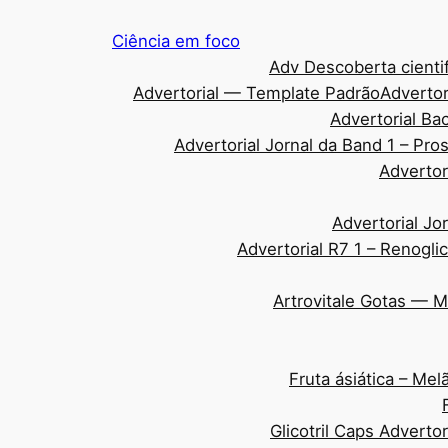
Pular
Ciência em foco
para
Adv Descoberta cientif
o
Advertorial — Template Padrão
Advertor
conteúdo
Advertorial Ba
Advertorial Jornal da Band 1 – Pr
Advertor
Advertorial Jo
Advertorial R7 1 – Renogli
Artrovitale Gotas — 
Fruta ásiática – Me
Glicotril Caps Adverto