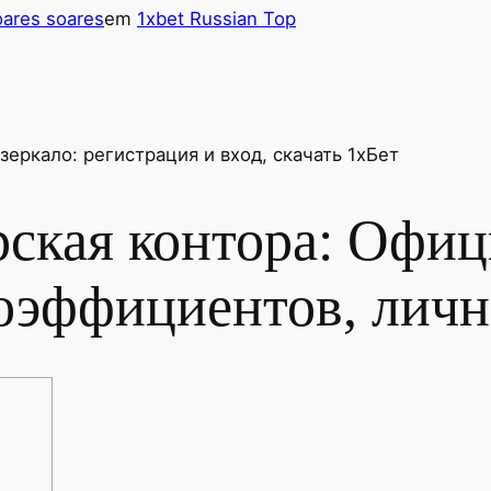
ares soares
em
1xbet Russian Top
зеркало: регистрация и вход, скачать 1хБет
рская контора: Офиц
коэффициентов, лич