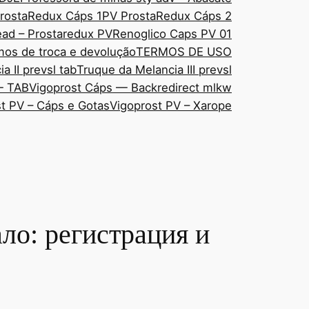
rostaRedux Cáps 1
PV ProstaRedux Cáps 2
ad – Prostaredux PV
Renoglico Caps PV 01
mos de troca e devolução
TERMOS DE USO
a II prevsl tab
Truque da Melancia III prevsl
— TAB
Vigoprost Cáps — Backredirect mlkw
t PV – Cáps e Gotas
Vigoprost PV – Xarope
ло: регистрация и