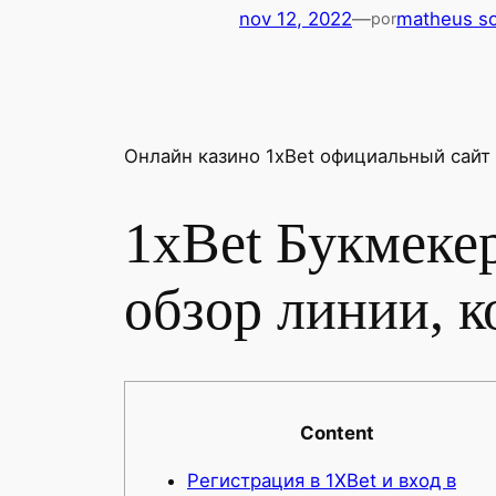
nov 12, 2022
—
matheus so
por
Онлайн казино 1xBet официальный сайт 
1xBet Букмеке
обзор линии, 
Content
Регистрация в 1XBet и вход в