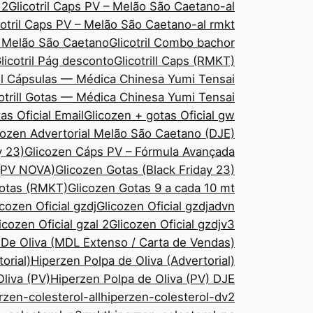
 2
Glicotril Caps PV – Melão São Caetano-al
cotril Caps PV – Melão São Caetano-al rmkt
– Melão São Caetano
Glicotril Combo bachor
licotril Pág desconto
Glicotrill Caps (RMKT)
ill Cápsulas — Médica Chinesa Yumi Tensai
cotrill Gotas — Médica Chinesa Yumi Tensai
as Oficial Email
Glicozen + gotas Oficial gw
cozen Advertorial Melão São Caetano (DJE)
y 23)
Glicozen Cáps PV – Fórmula Avançada
 (PV NOVA)
Glicozen Gotas (Black Friday 23)
Gotas (RMKT)
Glicozen Gotas 9 a cada 10 mt
icozen Oficial gzdj
Glicozen Oficial gzdjadvn
icozen Oficial gzal 2
Glicozen Oficial gzdjv3
 De Oliva (MDL Extenso / Carta de Vendas)
orial)
Hiperzen Polpa de Oliva (Advertorial)
liva (PV)
Hiperzen Polpa de Oliva (PV) DJE
rzen-colesterol-all
hiperzen-colesterol-dv2