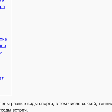
ра
рока
ино
ь
ет
лены разные виды спорта, в том числе хоккей, теннис
ходы встреч.