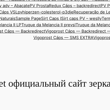
y adv – Abacate
PV ProstaRedux Cáps – backredirect
PV P
 Cáps VSL
pvhiperzen-colesterol-p3dje
Recuperação de Le
Naturais
Sample Page
Sirt Caps I
Sirt caps PV – weslly
Ter
ancia II LP
Truque da Melancia II prevsl
Truque da Melanci
st Cáps — Backredirect
Vigoprost Cáps — Backredirect 
Vigoprost Cáps — SMS EXTRA
Vigopros
t официальный сайт зерка