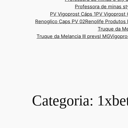
Professora de minas st
PV Vigoprost Cáps 1
PV Vigoprost
Renoglico Caps PV 02
Renolife Produtos 
Truque da Mel
Truque da Melancia III prevsl MG
Vigopro
Categoria:
1xbe