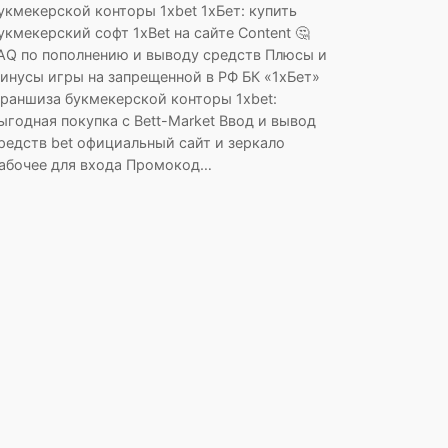
укмекерской конторы 1xbet 1хБет: купить
укмекерский софт 1хBet на сайте Content 🤔
AQ по пополнению и выводу средств Плюсы и
инусы игры на запрещенной в РФ БК «1хБет»
раншиза букмекерской конторы 1xbet:
ыгодная покупка с Bett-Market Ввод и вывод
редств bet официальный сайт и зеркало
абочее для входа Промокод…