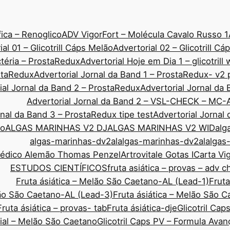
ica – Renoglico
ADV VigorFort – Molécula Cavalo Russo 1
ial 01 – Glicotrill Cáps Melão
Advertorial 02 – Glicotrill C
ctéria – ProstaRedux
Advertorial Hoje em Dia 1 – glicotrill
ostaRedux
Advertorial Jornal da Band 1 – ProstaRedux- v2 
ial Jornal da Band 2 – ProstaRedux
Advertorial Jornal d
Advertorial Jornal da Band 2 – VSL-CHECK – MC-
rnal da Band 3 – ProstaRedux tipe test
Advertorial Jornal
co
ALGAS MARINHAS V2 DJ
ALGAS MARINHAS V2 WID
alg
algas-marinhas-dv2al
algas-marinhas-dv2al
algas
Médico Alemão Thomas Penzel
Artrovitale Gotas I
Carta Vi
ESTUDOS CIENTÍFICOS
fruta asiática – provas – adv 
Fruta ásiática – Melão São Caetano-AL (Lead-1)
Fruta
lão São Caetano-AL (Lead-3)
Fruta ásiática – Melão São 
Fruta ásiática – provas- tab
Fruta ásiática-dje
Glicotril Ca
rial – Melão São Caetano
Glicotril Caps PV – Formula Ava