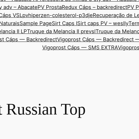
y adv – Abacate
PV ProstaRedux Cáps – backredirect
PV P
 Cáps VSL
pvhiperzen-colesterol-p3dje
Recuperação de Le
Naturais
Sample Page
Sirt Caps I
Sirt caps PV – weslly
Ter
ancia II LP
Truque da Melancia II prevsl
Truque da Melanci
st Cáps — Backredirect
Vigoprost Cáps — Backredirect 
Vigoprost Cáps — SMS EXTRA
Vigopros
t Russian Top