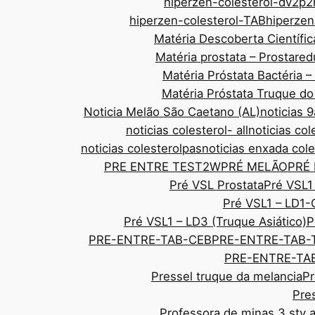
hiperzen-colesterol-dv2p2
hiperzen-colesterol-TAB
hiperze
Matéria Descoberta Científic
Matéria prostata – Prostar
Matéria Próstata Bactéria 
Matéria Próstata Truque d
Noticia Melão São Caetano (AL)
noticias
noticias colesterol- all
noticias col
noticias colesterolpas
noticias enxada cole
PRE ENTRE TEST2W
PRÉ MELÃO
PRÉ
Pré VSL Prostata
Pré VSL1
Pré VSL1 – LD1-
Pré VSL1 – LD3 (Truque Asiático)
P
PRE-ENTRE-TAB-CEB
PRE-ENTRE-TAB-
PRE-ENTRE-TAB
Pressel truque da melancia
Pr
Pre
Professora de minas 3 sty 