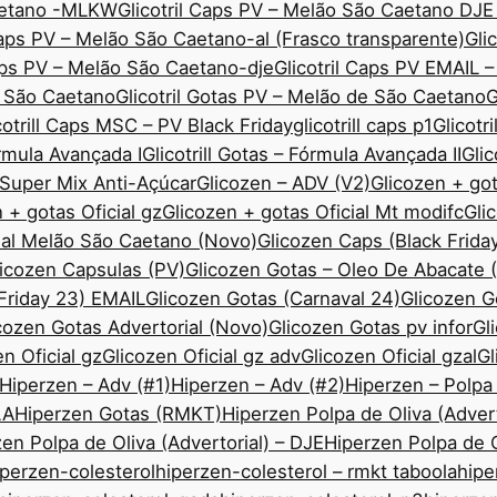
Caetano -MLKW
Glicotril Caps PV – Melão São Caetano DJE
Caps PV – Melão São Caetano-al (Frasco transparente)
Gli
Caps PV – Melão São Caetano-dje
Glicotril Caps PV EMAIL 
ão São Caetano
Glicotril Gotas PV – Melão de São Caetano
G
cotrill Caps MSC – PV Black Friday
glicotrill caps p1
Glicotr
órmula Avançada I
Glicotrill Gotas – Fórmula Avançada II
Gli
— Super Mix Anti-Açúcar
Glicozen – ADV (V2)
Glicozen + got
 + gotas Oficial gz
Glicozen + gotas Oficial Mt modifc
Gli
ial Melão São Caetano (Novo)
Glicozen Caps (Black Frida
icozen Capsulas (PV)
Glicozen Gotas – Oleo De Abacate
 Friday 23) EMAIL
Glicozen Gotas (Carnaval 24)
Glicozen 
cozen Gotas Advertorial (Novo)
Glicozen Gotas pv infor
Gl
n Oficial gz
Glicozen Oficial gz adv
Glicozen Oficial gzal
Gl
Hiperzen – Adv (#1)
Hiperzen – Adv (#2)
Hiperzen – Polpa
LA
Hiperzen Gotas (RMKT)
Hiperzen Polpa de Oliva (Advert
en Polpa de Oliva (Advertorial) – DJE
Hiperzen Polpa de O
iperzen-colesterol
hiperzen-colesterol – rmkt taboola
hipe