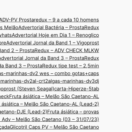
ADV-PV Prostaredux – 9 a cada 10 homens
áps Melão
Advertorial Bactéria – ProstaRedux
 whats
Advertorial Hoje em Dia 1 – Renoglico
pre
Advertorial Jornal da Band 1 – Vigoprost
a Band 2 – ProstaRedux – ADV CHECK MLKW
Advertorial Jornal da Band 3 – ProstaRedux
 da Band 3 – ProstaRedux tipe test – 2,5min
as-marinhas-dv2 wes – combo gotas+caps
-marinhas-dv2al-crt2
algas-marinhas-dv3dj
goprost (Steven Seagal)
carta-Hiperze-5tab
check
Fruta ásiática – Melão São Caetano-AL
 ásiática – Melão São Caetano-AL (Lead-2)
Caetano-DJE (Lead-2)
Fruta ásiática – provas
ps Adv – Melão São Caetano (03 – 31/07/23)
nçada
Glicotril Caps PV – Melão São Caetano