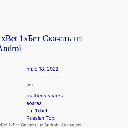
1xBet 1хБет Скачать на
Androi
maio 18, 2022
—
por
matheus soares
soares
em
1xbet
Russian Top
xBet 1хБет Скачать на Android Франшиза