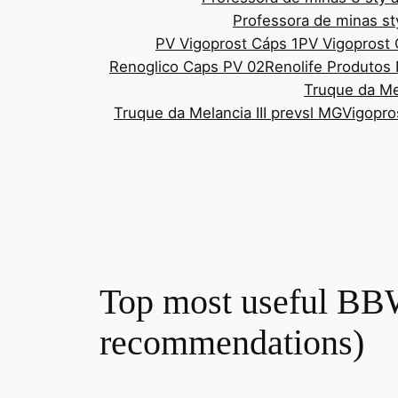
Professora de minas st
PV Vigoprost Cáps 1
PV Vigoprost
Renoglico Caps PV 02
Renolife Produtos 
Truque da Mel
Truque da Melancia III prevsl MG
Vigopro
Top most useful BB
recommendations)