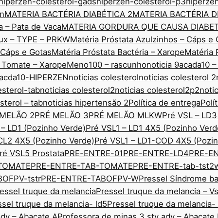
hiperzen-colesterol-gads
hiperzen-colesterol-p3
hiperze
nn
MATERIA BACTÉRIA DIABÉTICA 2
MATERIA BACTÉRIA D
a – Pata de Vaca
MATERIA GORDURA QUE CAUSA DIABE
edux – TYPE – PRKW
Matéria Próstata Azulzinhos – Cáps e 
– Cáps e Gotas
Matéria Próstata Bactéria – Xarope
Matéria 
o Tomate – Xarope
Meno100 – rascunho
noticia 9acada10 –
 9acda10-HIPERZEN
noticias colesterol
noticias colesterol 2
esterol-tab
noticias colesterol2
noticias colesterol2p2
noti
sterol – tab
noticias hipertensão 2
Política de entrega
Polí
 MELÃO 2
PRÉ MELÃO 3
PRÉ MELÃO MLKW
Pré VSL – LD3
 – LD1 (Pozinho Verde)
Pré VSL1 – LD1 4X5 (Pozinho Verd
CL2 4X5 (Pozinho Verde)
Pré VSL1 – LD1-COD 4X5 (Pozin
ré VSL5 Prostata
PRE-ENTRE-01
PRE-ENTRE-LD4
PRE-E
TOMATE
PRE-ENTRE-TAB-TOMATE
PRE-ENTRE-tab-tst2
OFPV-tstr
PRE-ENTRE-TABOFPV-W
Pressel Síndrome ba
essel truque da melancia
Pressel truque da melancia – V
ssel truque da melancia- ld5
Pressel truque da melancia-
adv – Abacate A
Professora de minas 3 sty adv – Abacate