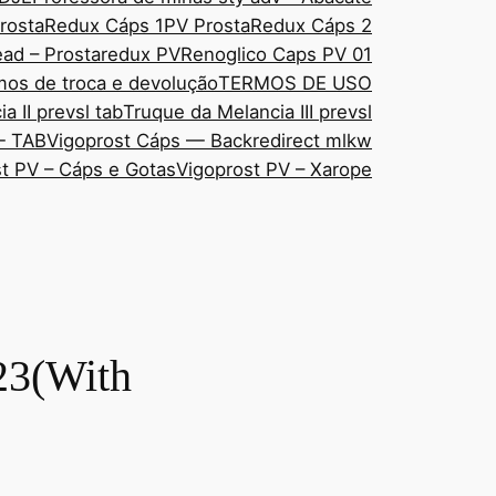
rostaRedux Cáps 1
PV ProstaRedux Cáps 2
ad – Prostaredux PV
Renoglico Caps PV 01
mos de troca e devolução
TERMOS DE USO
a II prevsl tab
Truque da Melancia III prevsl
— TAB
Vigoprost Cáps — Backredirect mlkw
t PV – Cáps e Gotas
Vigoprost PV – Xarope
23(With