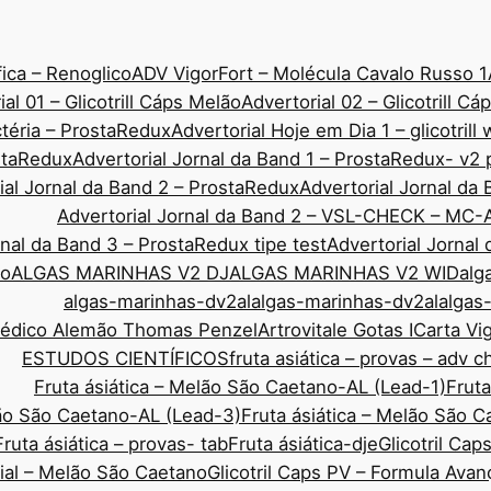
ica – Renoglico
ADV VigorFort – Molécula Cavalo Russo 1
ial 01 – Glicotrill Cáps Melão
Advertorial 02 – Glicotrill C
ctéria – ProstaRedux
Advertorial Hoje em Dia 1 – glicotrill
ostaRedux
Advertorial Jornal da Band 1 – ProstaRedux- v2 
ial Jornal da Band 2 – ProstaRedux
Advertorial Jornal d
Advertorial Jornal da Band 2 – VSL-CHECK – MC-
rnal da Band 3 – ProstaRedux tipe test
Advertorial Jornal
co
ALGAS MARINHAS V2 DJ
ALGAS MARINHAS V2 WID
alg
algas-marinhas-dv2al
algas-marinhas-dv2al
algas
Médico Alemão Thomas Penzel
Artrovitale Gotas I
Carta Vi
ESTUDOS CIENTÍFICOS
fruta asiática – provas – adv 
Fruta ásiática – Melão São Caetano-AL (Lead-1)
Fruta
lão São Caetano-AL (Lead-3)
Fruta ásiática – Melão São 
Fruta ásiática – provas- tab
Fruta ásiática-dje
Glicotril Ca
rial – Melão São Caetano
Glicotril Caps PV – Formula Ava