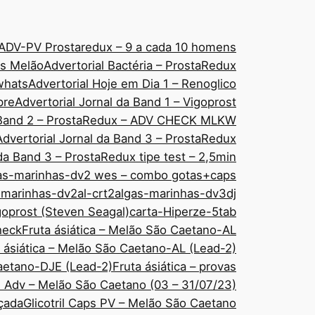
ADV-PV Prostaredux – 9 a cada 10 homens
áps Melão
Advertorial Bactéria – ProstaRedux
 whats
Advertorial Hoje em Dia 1 – Renoglico
pre
Advertorial Jornal da Band 1 – Vigoprost
a Band 2 – ProstaRedux – ADV CHECK MLKW
Advertorial Jornal da Band 3 – ProstaRedux
 da Band 3 – ProstaRedux tipe test – 2,5min
as-marinhas-dv2 wes – combo gotas+caps
-marinhas-dv2al-crt2
algas-marinhas-dv3dj
goprost (Steven Seagal)
carta-Hiperze-5tab
check
Fruta ásiática – Melão São Caetano-AL
 ásiática – Melão São Caetano-AL (Lead-2)
Caetano-DJE (Lead-2)
Fruta ásiática – provas
ps Adv – Melão São Caetano (03 – 31/07/23)
nçada
Glicotril Caps PV – Melão São Caetano