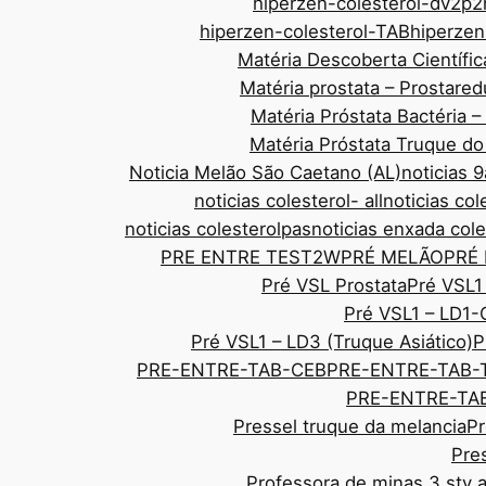
hiperzen-colesterol-dv2p2
hiperzen-colesterol-TAB
hiperze
Matéria Descoberta Científic
Matéria prostata – Prostar
Matéria Próstata Bactéria 
Matéria Próstata Truque d
Noticia Melão São Caetano (AL)
noticias
noticias colesterol- all
noticias col
noticias colesterolpas
noticias enxada cole
PRE ENTRE TEST2W
PRÉ MELÃO
PRÉ
Pré VSL Prostata
Pré VSL1
Pré VSL1 – LD1-
Pré VSL1 – LD3 (Truque Asiático)
P
PRE-ENTRE-TAB-CEB
PRE-ENTRE-TAB-
PRE-ENTRE-TAB
Pressel truque da melancia
Pr
Pre
Professora de minas 3 sty 