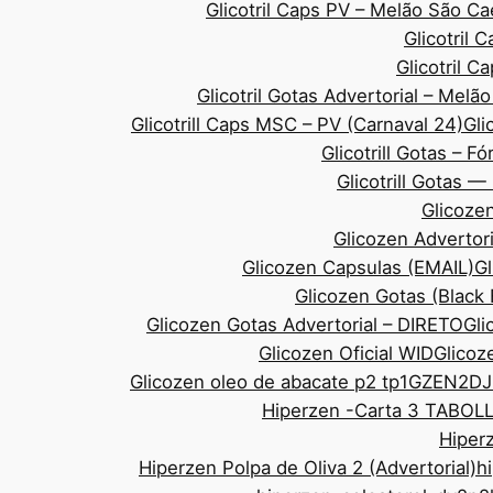
Glicotril Caps PV – Melão São 
Glicotril 
Glicotril 
Glicotril Gotas Advertorial – Mel
Glicotrill Caps MSC – PV (Carnaval 24)
Gli
Glicotrill Gotas – F
Glicotrill Gotas 
Glicozen
Glicozen Advertor
Glicozen Capsulas (EMAIL)
Gl
Glicozen Gotas (Black
Glicozen Gotas Advertorial – DIRETO
Gli
Glicozen Oficial WID
Glicoze
Glicozen oleo de abacate p2 tp1
GZEN2DJ
Hiperzen -Carta 3 TABOL
Hiperz
Hiperzen Polpa de Oliva 2 (Advertorial)
h