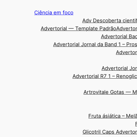
Pular
Ciência em foco
para
Adv Descoberta cientif
o
Advertorial — Template Padrão
Advertor
conteúdo
Advertorial Ba
Advertorial Jornal da Band 1 – Pr
Advertor
Advertorial Jo
Advertorial R7 1 – Renogli
Artrovitale Gotas — 
Fruta ásiática – Me
Glicotril Caps Adverto