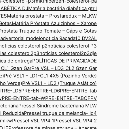
n-colesterol-p3rmkt
hiperzen-colesterol-pa
IABÉTICA DJ
Matéria bactéria diabética gtril
TES
Matéria prostata – Prostaredux – MLKW
Gotas
Matéria Próstata Azulzinhos – Xarope
Próstata Truque do Tomate – Cáps e Gotas
 advertorial modelo
noticia 9acada10 DV2AL
noticias colesterol p2
noticias colesterol P3
cias colesterol2p3
noticias colesterol2p3dje
tica de entrega
POLÍTICAS DE PRIVACIDADE
 CL1 Gzen Gar
Pré VSL – LD3 CL2 Gzen Gar
e)
Pré VSL1 – LD1-CL1 4X5 (Pozinho Verde)
ho Verde)
Pré VSL1 – LD2 (Truque Asiático)
NTRE-LD5
PRE-ENTRE-LD6
PRE-ENTRE-tab
w
PRE-ENTRE-tab-W
PRE-ENTRE-TABOFPV
cteriana
Pressel Síndrome bacteriana MLW
sl Reduzida
Pressel truque da melancia- ld4
 mlkw
Pressel VSL VP4 1
Pressel VSL VP4 2
 DJE
Professora de minas sty adv – Abacate