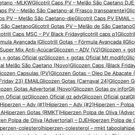
Caetano -MLKW
Glicotril Caps PV – Melão São Caetano DJE
Caps PV – Melão São Caetano-al (Frasco transparente)
Gli
Caps PV – Melão São Caetano-dje
Glicotril Caps PV EMAIL 
ão São Caetano
Glicotril Gotas PV – Melão de São Caetano
G
cotrill Caps MSC – PV Black Friday
glicotrill caps p1
Glicotr
órmula Avançada I
Glicotrill Gotas – Fórmula Avançada II
Gli
— Super Mix Anti-Açúcar
Glicozen – ADV (V2)
Glicozen + got
 + gotas Oficial gz
Glicozen + gotas Oficial Mt modifc
Gli
ial Melão São Caetano (Novo)
Glicozen Caps (Black Frida
icozen Capsulas (PV)
Glicozen Gotas – Oleo De Abacate
 Friday 23) EMAIL
Glicozen Gotas (Carnaval 24)
Glicozen 
cozen Gotas Advertorial (Novo)
Glicozen Gotas pv infor
Gl
n Oficial gz
Glicozen Oficial gz adv
Glicozen Oficial gzal
Gl
Hiperzen – Adv (#1)
Hiperzen – Adv (#2)
Hiperzen – Polpa
LA
Hiperzen Gotas (RMKT)
Hiperzen Polpa de Oliva (Advert
en Polpa de Oliva (Advertorial) – DJE
Hiperzen Polpa de O
iperzen-colesterol
hiperzen-colesterol – rmkt taboola
hipe