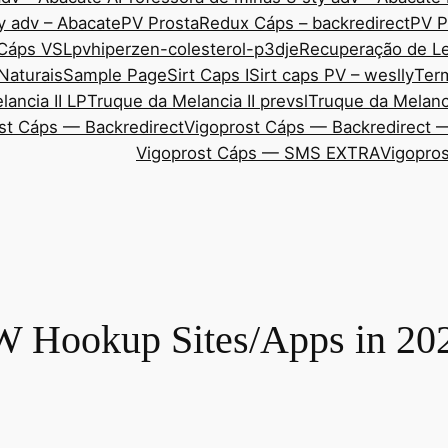
y adv – Abacate
PV ProstaRedux Cáps – backredirect
PV P
 Cáps VSL
pvhiperzen-colesterol-p3dje
Recuperação de Le
Naturais
Sample Page
Sirt Caps I
Sirt caps PV – weslly
Ter
ancia II LP
Truque da Melancia II prevsl
Truque da Melanci
st Cáps — Backredirect
Vigoprost Cáps — Backredirect 
Vigoprost Cáps — SMS EXTRA
Vigopros
W Hookup Sites/Apps in 20