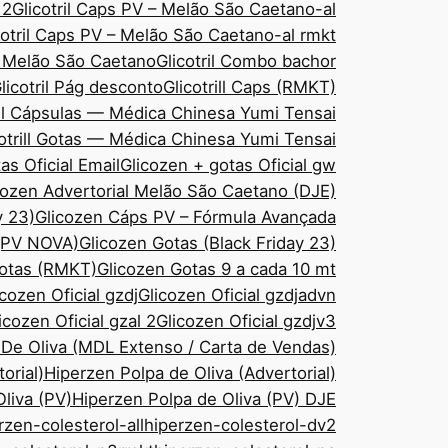
 2
Glicotril Caps PV – Melão São Caetano-al
cotril Caps PV – Melão São Caetano-al rmkt
– Melão São Caetano
Glicotril Combo bachor
licotril Pág desconto
Glicotrill Caps (RMKT)
ill Cápsulas — Médica Chinesa Yumi Tensai
cotrill Gotas — Médica Chinesa Yumi Tensai
as Oficial Email
Glicozen + gotas Oficial gw
cozen Advertorial Melão São Caetano (DJE)
y 23)
Glicozen Cáps PV – Fórmula Avançada
 (PV NOVA)
Glicozen Gotas (Black Friday 23)
Gotas (RMKT)
Glicozen Gotas 9 a cada 10 mt
icozen Oficial gzdj
Glicozen Oficial gzdjadvn
icozen Oficial gzal 2
Glicozen Oficial gzdjv3
 De Oliva (MDL Extenso / Carta de Vendas)
orial)
Hiperzen Polpa de Oliva (Advertorial)
liva (PV)
Hiperzen Polpa de Oliva (PV) DJE
rzen-colesterol-all
hiperzen-colesterol-dv2