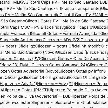
Caetano -MLKW
Glicotril Caps PV – Melão São Caetano DJE
Caps PV – Melão São Caetano-al (Frasco transparente)
Gli
Caps PV – Melão São Caetano-dje
Glicotril Caps PV EMAIL 
ão São Caetano
Glicotril Gotas PV – Melão de São Caetano
G
cotrill Caps MSC – PV Black Friday
glicotrill caps p1
Glicotr
órmula Avançada I
Glicotrill Gotas – Fórmula Avançada II
Gli
— Super Mix Anti-Açúcar
Glicozen – ADV (V2)
Glicozen + got
 + gotas Oficial gz
Glicozen + gotas Oficial Mt modifc
Gli
ial Melão São Caetano (Novo)
Glicozen Caps (Black Frida
icozen Capsulas (PV)
Glicozen Gotas – Oleo De Abacate
 Friday 23) EMAIL
Glicozen Gotas (Carnaval 24)
Glicozen 
cozen Gotas Advertorial (Novo)
Glicozen Gotas pv infor
Gl
n Oficial gz
Glicozen Oficial gz adv
Glicozen Oficial gzal
Gl
Hiperzen – Adv (#1)
Hiperzen – Adv (#2)
Hiperzen – Polpa
LA
Hiperzen Gotas (RMKT)
Hiperzen Polpa de Oliva (Advert
en Polpa de Oliva (Advertorial) – DJE
Hiperzen Polpa de O
iperzen-colesterol
hiperzen-colesterol – rmkt taboola
hipe