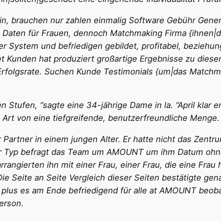
n, brauchen nur zahlen einmalig Software Gebühr Generie
 Daten für Frauen, dennoch Matchmaking Firma {ihnen|di
er System und befriedigen gebildet, profitabel, bezieh
 Kunden hat produziert großartige Ergebnisse zu diesem
 Erfolgsrate. Suchen Kunde Testimonials {um|das Match
n Stufen, “sagte eine 34-jährige Dame in la. “April klar 
rt von eine tiefgreifende, benutzerfreundliche Menge. 
rtner in einem jungen Alter. Er hatte nicht das Zentr
er Typ befragt das Team um AMOUNT um ihm Datum ohne 
rrangierten ihn mit einer Frau, einer Frau, die eine Frau 
e Seite an Seite Vergleich dieser Seiten bestätigte gena
plus es am Ende befriedigend für alle at AMOUNT beobac
erson.