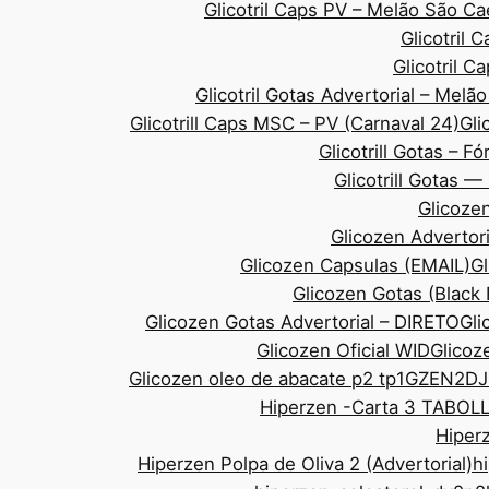
Glicotril Caps PV – Melão São 
Glicotril 
Glicotril 
Glicotril Gotas Advertorial – Mel
Glicotrill Caps MSC – PV (Carnaval 24)
Gli
Glicotrill Gotas – F
Glicotrill Gotas 
Glicozen
Glicozen Advertor
Glicozen Capsulas (EMAIL)
Gl
Glicozen Gotas (Black
Glicozen Gotas Advertorial – DIRETO
Gli
Glicozen Oficial WID
Glicoze
Glicozen oleo de abacate p2 tp1
GZEN2DJ
Hiperzen -Carta 3 TABOL
Hiperz
Hiperzen Polpa de Oliva 2 (Advertorial)
h