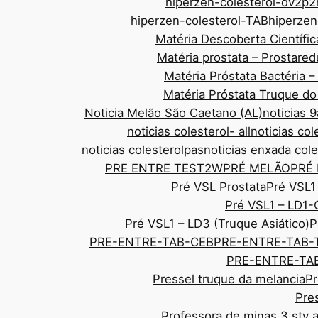
hiperzen-colesterol-dv2p2
hiperzen-colesterol-TAB
hiperze
Matéria Descoberta Científic
Matéria prostata – Prostar
Matéria Próstata Bactéria 
Matéria Próstata Truque d
Noticia Melão São Caetano (AL)
noticias
noticias colesterol- all
noticias col
noticias colesterolpas
noticias enxada cole
PRE ENTRE TEST2W
PRÉ MELÃO
PRÉ
Pré VSL Prostata
Pré VSL1
Pré VSL1 – LD1-
Pré VSL1 – LD3 (Truque Asiático)
P
PRE-ENTRE-TAB-CEB
PRE-ENTRE-TAB-
PRE-ENTRE-TAB
Pressel truque da melancia
Pr
Pre
Professora de minas 3 sty 