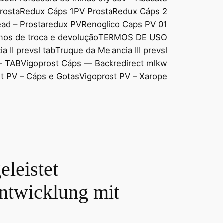
rostaRedux Cáps 1
PV ProstaRedux Cáps 2
ad – Prostaredux PV
Renoglico Caps PV 01
mos de troca e devolução
TERMOS DE USO
a II prevsl tab
Truque da Melancia III prevsl
— TAB
Vigoprost Cáps — Backredirect mlkw
t PV – Cáps e Gotas
Vigoprost PV – Xarope
eleistet
ntwicklung mit