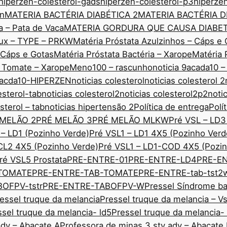
hiperzen-colesterol-gads
hiperzen-colesterol-p3
hiperze
nn
MATERIA BACTÉRIA DIABÉTICA 2
MATERIA BACTÉRIA D
a – Pata de Vaca
MATERIA GORDURA QUE CAUSA DIABE
edux – TYPE – PRKW
Matéria Próstata Azulzinhos – Cáps e 
– Cáps e Gotas
Matéria Próstata Bactéria – Xarope
Matéria 
o Tomate – Xarope
Meno100 – rascunho
noticia 9acada10 –
 9acda10-HIPERZEN
noticias colesterol
noticias colesterol 2
esterol-tab
noticias colesterol2
noticias colesterol2p2
noti
sterol – tab
noticias hipertensão 2
Política de entrega
Polí
 MELÃO 2
PRÉ MELÃO 3
PRÉ MELÃO MLKW
Pré VSL – LD3
 – LD1 (Pozinho Verde)
Pré VSL1 – LD1 4X5 (Pozinho Verd
CL2 4X5 (Pozinho Verde)
Pré VSL1 – LD1-COD 4X5 (Pozin
ré VSL5 Prostata
PRE-ENTRE-01
PRE-ENTRE-LD4
PRE-E
TOMATE
PRE-ENTRE-TAB-TOMATE
PRE-ENTRE-tab-tst2
OFPV-tstr
PRE-ENTRE-TABOFPV-W
Pressel Síndrome ba
essel truque da melancia
Pressel truque da melancia – V
ssel truque da melancia- ld5
Pressel truque da melancia-
adv – Abacate A
Professora de minas 3 sty adv – Abacate