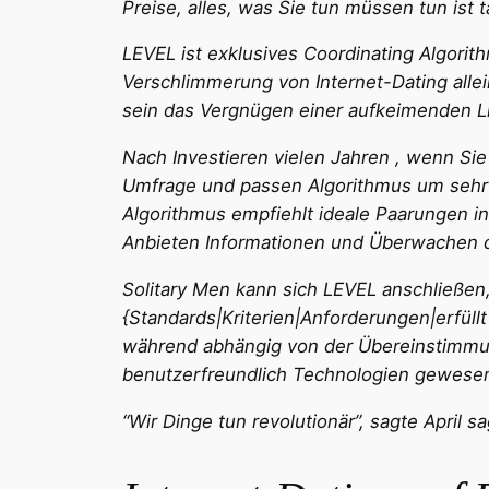
Preise, alles, was Sie tun müssen tun ist 
LEVEL ist exklusives Coordinating Algorit
Verschlimmerung von Internet-Dating alle
sein das Vergnügen einer aufkeimenden L
Nach Investieren vielen Jahren , wenn Si
Umfrage und passen Algorithmus um sehr z
Algorithmus empfiehlt ideale Paarungen i
Anbieten Informationen und Überwachen d
Solitary Men kann sich LEVEL anschließen, 
{Standards|Kriterien|Anforderungen|erfüllt
während abhängig von der Übereinstimmun
benutzerfreundlich Technologien gewesen 
“Wir Dinge tun revolutionär”, sagte April s