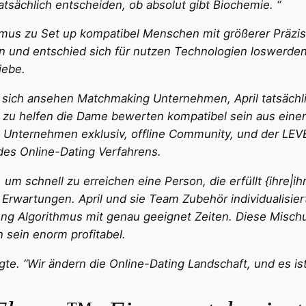
tatsächlich entscheiden, ob absolut gibt Biochemie. “
hmus zu Set up kompatibel Menschen mit größerer Präzisio
in und entschied sich für nutzen Technologien loswerden
iebe.
e sich ansehen Matchmaking Unternehmen, April tatsächl
u helfen die Dame bewerten kompatibel sein aus einem 
n Unternehmen exklusiv, offline Community, und der LEV
es Online-Dating Verfahrens.
um schnell zu erreichen eine Person, die erfüllt {ihre|ih
 Erwartungen. April und sie Team Zubehör individualisier
g Algorithmus mit genau geeignet Zeiten. Diese Misch
sein enorm profitabel.
agte. “Wir ändern die Online-Dating Landschaft, und es ist