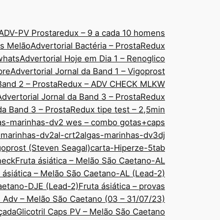
ADV-PV Prostaredux – 9 a cada 10 homens
áps Melão
Advertorial Bactéria – ProstaRedux
 whats
Advertorial Hoje em Dia 1 – Renoglico
pre
Advertorial Jornal da Band 1 – Vigoprost
a Band 2 – ProstaRedux – ADV CHECK MLKW
Advertorial Jornal da Band 3 – ProstaRedux
 da Band 3 – ProstaRedux tipe test – 2,5min
as-marinhas-dv2 wes – combo gotas+caps
-marinhas-dv2al-crt2
algas-marinhas-dv3dj
goprost (Steven Seagal)
carta-Hiperze-5tab
check
Fruta ásiática – Melão São Caetano-AL
 ásiática – Melão São Caetano-AL (Lead-2)
Caetano-DJE (Lead-2)
Fruta ásiática – provas
ps Adv – Melão São Caetano (03 – 31/07/23)
nçada
Glicotril Caps PV – Melão São Caetano