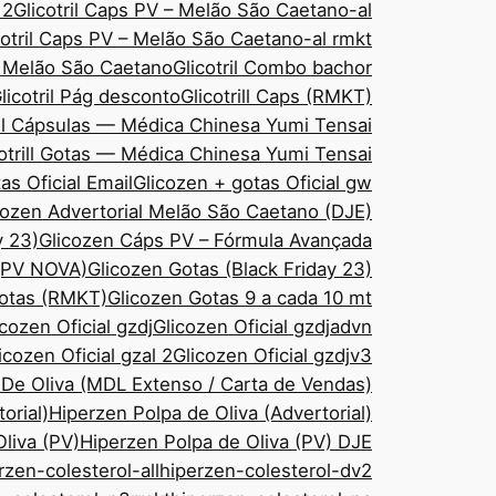
 2
Glicotril Caps PV – Melão São Caetano-al
cotril Caps PV – Melão São Caetano-al rmkt
– Melão São Caetano
Glicotril Combo bachor
licotril Pág desconto
Glicotrill Caps (RMKT)
ill Cápsulas — Médica Chinesa Yumi Tensai
cotrill Gotas — Médica Chinesa Yumi Tensai
as Oficial Email
Glicozen + gotas Oficial gw
cozen Advertorial Melão São Caetano (DJE)
y 23)
Glicozen Cáps PV – Fórmula Avançada
 (PV NOVA)
Glicozen Gotas (Black Friday 23)
Gotas (RMKT)
Glicozen Gotas 9 a cada 10 mt
icozen Oficial gzdj
Glicozen Oficial gzdjadvn
icozen Oficial gzal 2
Glicozen Oficial gzdjv3
 De Oliva (MDL Extenso / Carta de Vendas)
orial)
Hiperzen Polpa de Oliva (Advertorial)
liva (PV)
Hiperzen Polpa de Oliva (PV) DJE
rzen-colesterol-all
hiperzen-colesterol-dv2