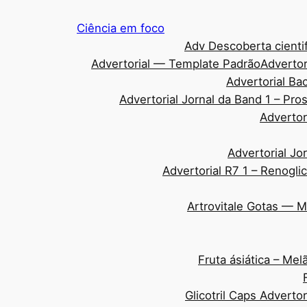
Pular
Ciência em foco
para
Adv Descoberta cientif
o
Advertorial — Template Padrão
Advertor
conteúdo
Advertorial Ba
Advertorial Jornal da Band 1 – Pr
Advertor
Advertorial Jo
Advertorial R7 1 – Renogli
Artrovitale Gotas — 
Fruta ásiática – Me
Glicotril Caps Adverto