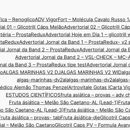
ica – Renoglico
ADV VigorFort – Molécula Cavalo Russo 1
ial 01 – Glicotrill Cáps Melão
Advertorial 02 – Glicotrill C
ctéria – ProstaRedux
Advertorial Hoje em Dia 1 – glicotrill
ostaRedux
Advertorial Jornal da Band 1 – ProstaRedux- v2 
ial Jornal da Band 2 – ProstaRedux
Advertorial Jornal d
Advertorial Jornal da Band 2 – VSL-CHECK – MC-
rnal da Band 3 – ProstaRedux tipe test
Advertorial Jornal
co
ALGAS MARINHAS V2 DJ
ALGAS MARINHAS V2 WID
alg
algas-marinhas-dv2al
algas-marinhas-dv2al
algas
Médico Alemão Thomas Penzel
Artrovitale Gotas I
Carta Vi
ESTUDOS CIENTÍFICOS
fruta asiática – provas – adv 
Fruta ásiática – Melão São Caetano-AL (Lead-1)
Fruta
lão São Caetano-AL (Lead-3)
Fruta ásiática – Melão São 
Fruta ásiática – provas- tab
Fruta ásiática-dje
Glicotril Ca
rial – Melão São Caetano
Glicotril Caps PV – Formula Ava