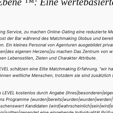
 Ebene ™: Eine wertebasier
king Service, zu machen Online-Dating eine reduzierte M
oost der Bar während des Matchmaking Globus und bereitg
n. Ein kleines Personal von Agenturen ausgebildet privat
en|des eigenen Herzens|zu machen Das Zentrum von waru
n Lebensstilen, Zielen und Charakter Attribute.
VEL schätzen eine Elite Matchmaking Erfahrung. “wir ha
können weltliche Menschen, trotzdem sie sind zusätzlich 
 LEVEL kostenlos durch Angabe {ihres|besonderen|eige
lgens Programme {wurden|bereits|wurden|wurden|werde
schenswert Kandidaten {wird|wahrscheinlich|sein|wird|s
in|sollten|gesendet eine eingehende Individualität Prüfu