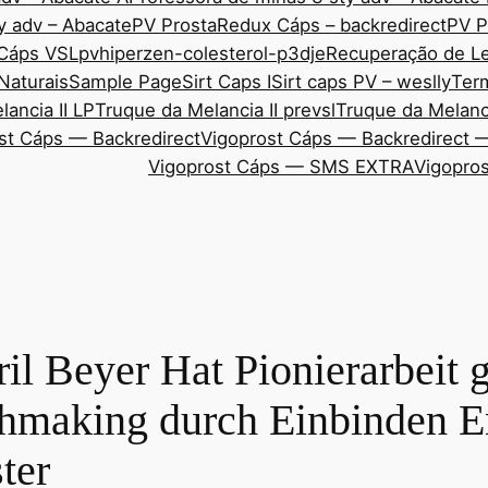
y adv – Abacate
PV ProstaRedux Cáps – backredirect
PV P
 Cáps VSL
pvhiperzen-colesterol-p3dje
Recuperação de Le
Naturais
Sample Page
Sirt Caps I
Sirt caps PV – weslly
Ter
ancia II LP
Truque da Melancia II prevsl
Truque da Melanci
st Cáps — Backredirect
Vigoprost Cáps — Backredirect 
Vigoprost Cáps — SMS EXTRA
Vigopros
il Beyer Hat Pionierarbeit g
hmaking durch Einbinden E
ter