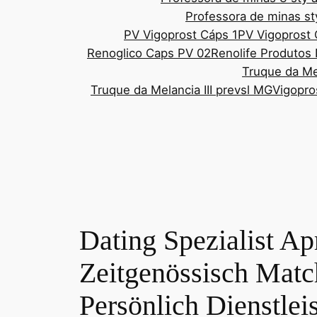
Professora de minas st
PV Vigoprost Cáps 1
PV Vigoprost
Renoglico Caps PV 02
Renolife Produtos 
Truque da Mel
Truque da Melancia III prevsl MG
Vigopro
Dating Spezialist Apr
Zeitgenössisch Matc
Persönlich Dienstleis