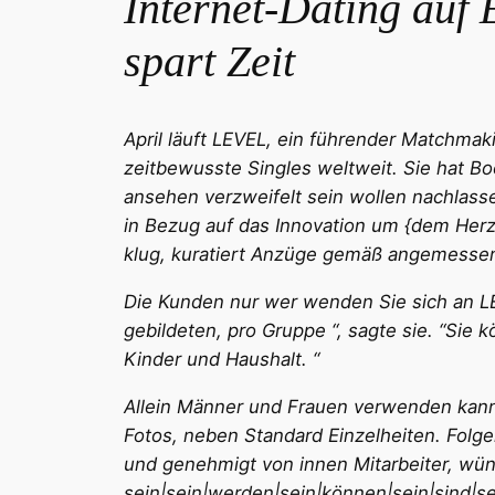
Internet-Dating auf
spart Zeit
April läuft LEVEL, ein führender Matchma
zeitbewusste Singles weltweit. Sie hat B
ansehen verzweifelt sein wollen nachlasse
in Bezug auf das Innovation um {dem Herz
klug, kuratiert Anzüge gemäß angemessene
Die Kunden nur wer wenden Sie sich an LE
gebildeten, pro Gruppe “, sagte sie. “Sie 
Kinder und Haushalt. “
Allein Männer und Frauen verwenden kann
Fotos, neben Standard Einzelheiten. Fo
und genehmigt von innen Mitarbeiter, wün
sein|sein|werden|sein|können|sein|sind|se