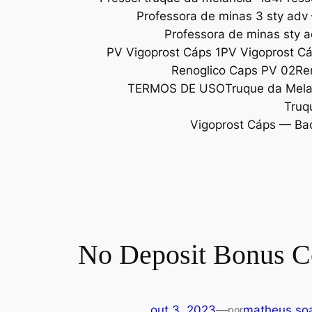
Professora de minas 3 sty adv
Professora de minas sty 
PV Vigoprost Cáps 1
PV Vigoprost C
Renoglico Caps PV 02
Re
TERMOS DE USO
Truque da Melan
Truq
Vigoprost Cáps — Ba
No Deposit Bonus Co
out 3, 2023
—
matheus soa
por