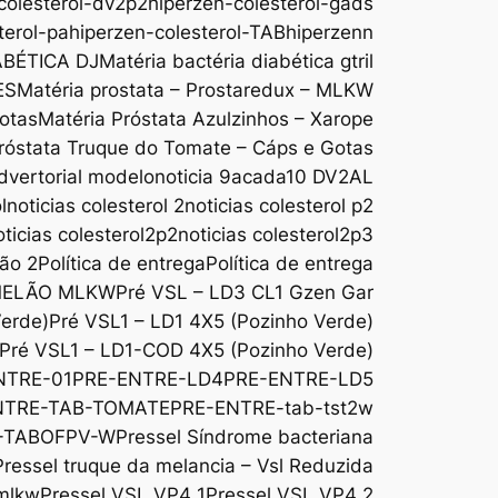
colesterol-dv2p2
hiperzen-colesterol-gads
terol-pa
hiperzen-colesterol-TAB
hiperzenn
ABÉTICA DJ
Matéria bactéria diabética gtril
ES
Matéria prostata – Prostaredux – MLKW
Gotas
Matéria Próstata Azulzinhos – Xarope
róstata Truque do Tomate – Cáps e Gotas
dvertorial modelo
noticia 9acada10 DV2AL
l
noticias colesterol 2
noticias colesterol p2
oticias colesterol2p2
noticias colesterol2p3
são 2
Política de entrega
Política de entrega
MELÃO MLKW
Pré VSL – LD3 CL1 Gzen Gar
Verde)
Pré VSL1 – LD1 4X5 (Pozinho Verde)
Pré VSL1 – LD1-COD 4X5 (Pozinho Verde)
NTRE-01
PRE-ENTRE-LD4
PRE-ENTRE-LD5
NTRE-TAB-TOMATE
PRE-ENTRE-tab-tst2w
-TABOFPV-W
Pressel Síndrome bacteriana
Pressel truque da melancia – Vsl Reduzida
 mlkw
Pressel VSL VP4 1
Pressel VSL VP4 2