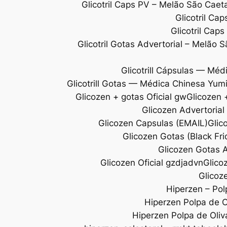
Glicotril Caps PV – Melão São Ca
Glicotril Ca
Glicotril Cap
Glicotril Gotas Advertorial – Melão 
Glicotrill Cápsulas — Méd
Glicotrill Gotas — Médica Chinesa Yum
Glicozen + gotas Oficial gw
Glicozen +
Glicozen Advertoria
Glicozen Capsulas (EMAIL)
Glic
Glicozen Gotas (Black Fr
Glicozen Gotas A
Glicozen Oficial gzdjadvn
Glico
Glicoze
Hiperzen – Pol
Hiperzen Polpa de Ol
Hiperzen Polpa de Oliv