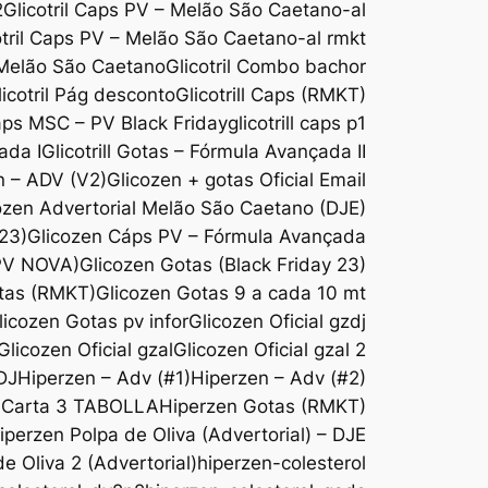
2
Glicotril Caps PV – Melão São Caetano-al
otril Caps PV – Melão São Caetano-al rmkt
 Melão São Caetano
Glicotril Combo bachor
licotril Pág desconto
Glicotrill Caps (RMKT)
Caps MSC – PV Black Friday
glicotrill caps p1
ada I
Glicotrill Gotas – Fórmula Avançada II
n – ADV (V2)
Glicozen + gotas Oficial Email
ozen Advertorial Melão São Caetano (DJE)
 23)
Glicozen Cáps PV – Fórmula Avançada
(PV NOVA)
Glicozen Gotas (Black Friday 23)
tas (RMKT)
Glicozen Gotas 9 a cada 10 mt
licozen Gotas pv infor
Glicozen Oficial gzdj
Glicozen Oficial gzal
Glicozen Oficial gzal 2
DJ
Hiperzen – Adv (#1)
Hiperzen – Adv (#2)
-Carta 3 TABOLLA
Hiperzen Gotas (RMKT)
iperzen Polpa de Oliva (Advertorial) – DJE
e Oliva 2 (Advertorial)
hiperzen-colesterol