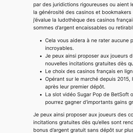
par des juridictions rigoureuses ou aient
la générosité des casinos et bookmakers on
j’évalue la ludothèque des casinos frança
sommes d’argent encaissables ou retirabl
Cela vous aidera à ne rater aucune pr
incroyables.
Je peux ainsi proposer aux joueurs d
nouvelles incitations gratuites dès q
Le choix des casinos français en lig
Opérant sur le marché depuis 2015, l
après leur premier dépôt.
La slot vidéo Sugar Pop de BetSoft of
pourrez gagner d’importants gains gr
Je peux ainsi proposer aux joueurs des co
incitations gratuites dès qu’elles sont re
bonus d’argent gratuit sans dépôt sur pl