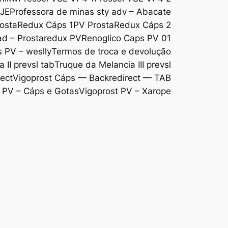
DJE
Professora de minas sty adv – Abacate
ostaRedux Cáps 1
PV ProstaRedux Cáps 2
d – Prostaredux PV
Renoglico Caps PV 01
s PV – weslly
Termos de troca e devolução
 II prevsl tab
Truque da Melancia III prevsl
ect
Vigoprost Cáps — Backredirect — TAB
 PV – Cáps e Gotas
Vigoprost PV – Xarope