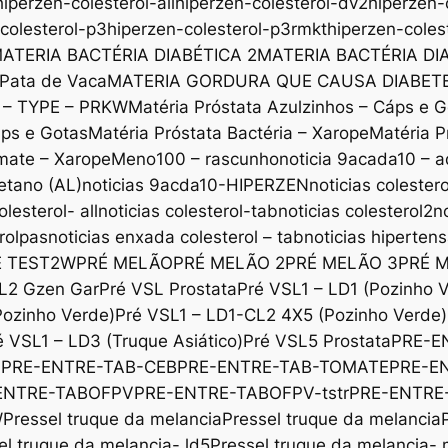
hiperzen-colesterol-all
hiperzen-colesterol-dv2
hiperzen-
colesterol-p3
hiperzen-colesterol-p3rmkt
hiperzen-coles
ATERIA BACTÉRIA DIABÉTICA 2
MATERIA BACTÉRIA DI
 Pata de Vaca
MATERIA GORDURA QUE CAUSA DIABET
x – TYPE – PRKW
Matéria Próstata Azulzinhos – Cáps e 
áps e Gotas
Matéria Próstata Bactéria – Xarope
Matéria P
mate – Xarope
Meno100 – rascunho
noticia 9acada10 – a
etano (AL)
noticias 9acda10-HIPERZEN
noticias colestero
olesterol- all
noticias colesterol-tab
noticias colesterol2
n
erolpas
noticias enxada colesterol – tab
noticias hiperten
E TEST2W
PRÉ MELÃO
PRÉ MELÃO 2
PRÉ MELÃO 3
PRÉ 
L2 Gzen Gar
Pré VSL Prostata
Pré VSL1 – LD1 (Pozinho 
Pozinho Verde)
Pré VSL1 – LD1-CL2 4X5 (Pozinho Verde)
é VSL1 – LD3 (Truque Asiático)
Pré VSL5 Prostata
PRE-E
b
PRE-ENTRE-TAB-CEB
PRE-ENTRE-TAB-TOMATE
PRE-E
ENTRE-TABOFPV
PRE-ENTRE-TABOFPV-tstr
PRE-ENTRE
W
Pressel truque da melancia
Pressel truque da melancia
el truque da melancia- ld5
Pressel truque da melancia-