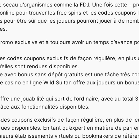
 le sceau d’organismes comme la FDJ. Une fois cette – 
line pour trouver les free spins et les codes coupons le
is pour être sûr que les joueurs pourront jouer à de nom
es.
omo exclusive et à toujours avoir un temps d’avance pour
es codes coupons exclusifs de façon régulière, en plus 
u’elles sont rendues disponibles.
ne avec bonus sans dépôt gratuits est une tâche très c
e casino en ligne Wild Sultan offre aux joueurs un bonus
fre une jouabilité qui sort de l’ordinaire, avec au tota
âce aux fonctionnalités disponibles.
des coupons exclusifs de façon régulière, en plus de le
ndues disponibles. En tant qu’expert en matière de pari e
usieurs établissements virtuels ou bookmakers de référ