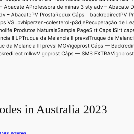
 – Abacate A
Professora de minas 3 sty adv – Abacate 
adv – Abacate
PV ProstaRedux Cáps – backredirect
PV Pr
áps VSL
pvhiperzen-colesterol-p3dje
Recuperação de Lea
nolife Produtos Naturais
Sample Page
Sirt Caps I
Sirt cap
cia II LP
Truque da Melancia II prevsl
Truque da Melancia
ue da Melancia III prevsl MG
Vigoprost Cáps — Backredir
ckredirect mlkw
Vigoprost Cáps — SMS EXTRA
Vigoprost
des in Australia 2023
res soares