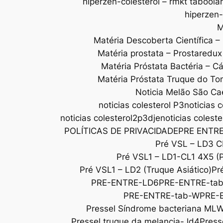
hiperzen-colesterol – rmkt taboola
hiperzen-
M
Matéria Descoberta Científica –
Matéria prostata – Prostaredu
Matéria Próstata Bactéria – C
Matéria Próstata Truque do To
Noticia Melão São Ca
noticias colesterol P3
noticias c
noticias colesterol2p3dje
noticias colest
POLÍTICAS DE PRIVACIDADE
PRE ENTR
Pré VSL – LD3 C
Pré VSL1 – LD1-CL1 4X5 (
Pré VSL1 – LD2 (Truque Asiático)
Pr
PRE-ENTRE-LD6
PRE-ENTRE-ta
PRE-ENTRE-tab-W
PRE-
Pressel Síndrome bacteriana ML
Pressel truque da melancia- ld4
Press