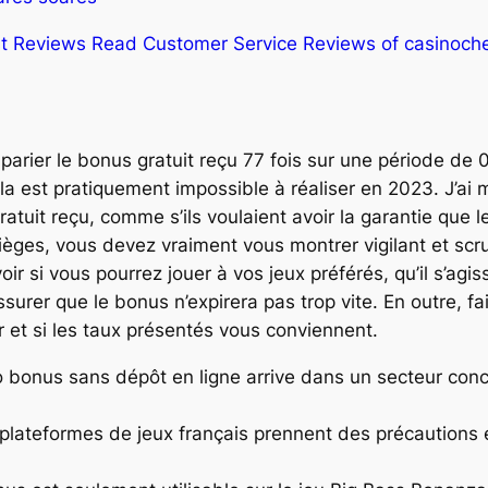
st Reviews Read Customer Service Reviews of casinoche
ier le bonus gratuit reçu 77 fois sur une période de 05
a est pratiquement impossible à réaliser en 2023. J’ai 
uit reçu, comme s’ils voulaient avoir la garantie que l
 pièges, vous devez vraiment vous montrer vigilant et sc
ir si vous pourrez jouer à vos jeux préférés, qu’il s’ag
urer que le bonus n’expirera pas trop vite. En outre, fai
r et si les taux présentés vous conviennent.
 bonus sans dépôt en ligne arrive dans un secteur concur
les plateformes de jeux français prennent des précaution