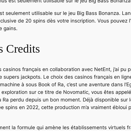
us est seulement utilisable sur le jeu Big Bass Bonanza
st seulement utilisable sur le jeu Big Bass Bonanza. L
lusive de 20 spins dès votre inscription. Vous pouvez l’u
e gains.
 Credits
es casinos français en collaboration avec NetEnt, j’ai 
e supers jackpots. Le choix des casinos français en lig
e machine à sous Book of Ra, c’est une aventure dans l’E
exploration sur ce titre de Novomatic, vous êtes appelé
eu Ra perdu depuis un bon moment. Déjà disponible sur l
e spins en 2022, cette production m’a vraiment ébloui p
ment la formule qui amène les établissements virtuels f