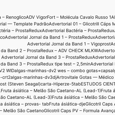
a – Renoglico
ADV VigorFort – Molécula Cavalo Russo 1
A
rial — Template Padrão
Advertorial 01 – Glicotrill Cáps 
ctéria – ProstaRedux
Advertorial Bactéria – ProstaRedux
ico
Advertorial Jornal da Band 1 – ProstaRedux
Advertori
Advertorial Jornal da Band 1 – Vigoprost
Ad
al da Band 2 – ProstaRedux – ADV CHECK MLKW
Adverto
Advertorial Jornal da Band 3 – ProstaRedux
Advertoria
l da Band 3 – ProstaRedux tipe test – 2,5min
Advertorial
V2 WID
algas-marinhas-dv2 wes – combo gotas+caps
al
-crt2
algas-marinhas-dv3dj
Artrovitale Gotas — Médic
ost (Steven Seagal)
carta-Hiperze-5tab
ESTUDOS CIENT
L
Fruta ásiática – Melão São Caetano-AL (Lead-1)
Fruta 
 São Caetano-AL (Lead-3)
Fruta ásiática – Melão São C
ta ásiática – provas- tab
Fruta ásiática-dje
Glicotril Cap
l – Melão São Caetano
Glicotril Caps PV – Formula Avanç