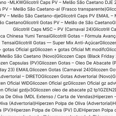
etano -MLKW
Glicotril Caps PV – Melão São Caetano DJE 
ps PV – Melão São Caetano-al (Frasco transparente)
Glic
s PV – Melão São Caetano-dje
Glicotril Caps PV EMAIL –
São Caetano
Glicotril Gotas PV – Melão de São Caetano
G
Glicotrill Caps MSC – PV (Carnaval 24)
Glicotrill 
ica Chinesa Yumi Tensai
Glicotrill Gotas – Fórmula Avanç
i Tensai
Glicotrill Gotas — Super Mix Anti-Açúcar
Glicoze
 gotas Oficial gz
Glicozen + gotas Oficial Mt modifc
Glic
l Melão São Caetano (Novo)
Glicozen Caps (Black Friday
ozen Capsulas (PV)
Glicozen Gotas – Oleo De Abacate 
iday 23) EMAIL
Glicozen Gotas (Carnaval 24)
Glicozen Go
dvertorial – DIRETO
Glicozen Gotas Advertorial (Novo)
G
zen Oficial WID
Glicozen Oficial gz
Glicozen Oficial gz adv
n Oficial gzdjv3
Glicozen oleo de abacate p2 tp1
GZEN2
pa De Oliva (MDL Extenso / Carta de Vendas)
Hiperzen 
iva (Advertorial)
Hiperzen Polpa de Oliva (Advertorial)
H
a (PV)
Hiperzen Polpa de Oliva (PV) DJE
Hiperzen Polpa d