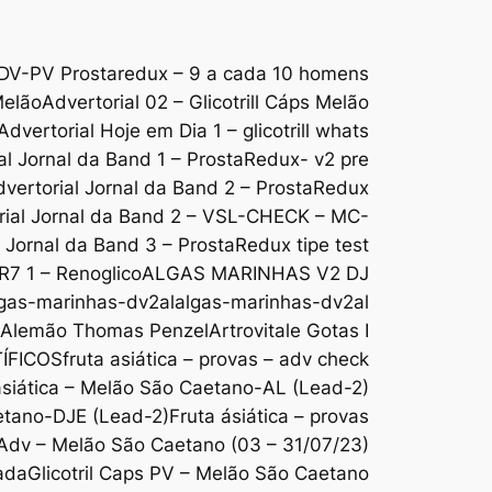
DV-PV Prostaredux – 9 a cada 10 homens
Melão
Advertorial 02 – Glicotrill Cáps Melão
Advertorial Hoje em Dia 1 – glicotrill whats
al Jornal da Band 1 – ProstaRedux- v2 pre
vertorial Jornal da Band 2 – ProstaRedux
rial Jornal da Band 2 – VSL-CHECK – MC-
l Jornal da Band 3 – ProstaRedux tipe test
 R7 1 – Renoglico
ALGAS MARINHAS V2 DJ
gas-marinhas-dv2al
algas-marinhas-dv2al
o Alemão Thomas Penzel
Artrovitale Gotas I
ÍFICOS
fruta asiática – provas – adv check
ásiática – Melão São Caetano-AL (Lead-2)
aetano-DJE (Lead-2)
Fruta ásiática – provas
s Adv – Melão São Caetano (03 – 31/07/23)
ada
Glicotril Caps PV – Melão São Caetano