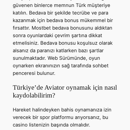
güvenen binlerce memnun Türk müşteriye
katılın. Bedava bir şekilde tecrübe ve para
kazanmak için bedava bonus mükemmel bir
fırsattır. Mostbet bedava bonusunu aldıktan
sonra oyunlardaki çevrim şartına dikkat
etmelisiniz. Bedava bonusu koşulsuz olarak
alsanız da paranızı katlarken bazı şartlar
sunulmaktadır. Web Sürümünde, oyun
oynarken ekranınızın sağ tarafında sohbet
penceresi bulunur.
Türkiye’de Aviator oynamak için nasıl
kaydolabilirim?
Hareket halindeyken bahis oynamanıza izin
verecek bir spor platformu arıyorsanız, bu
casino listenizin başında olmalıdır.