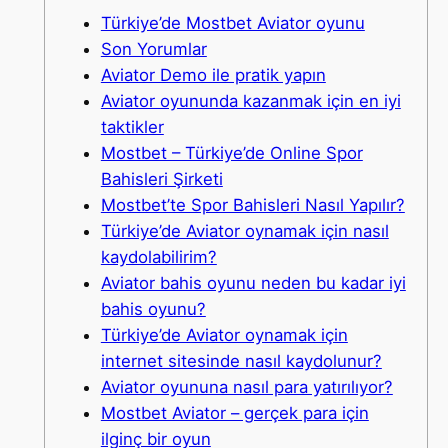
Türkiye’de Mostbet Aviator oyunu
Son Yorumlar
Aviator Demo ile pratik yapın
Aviator oyununda kazanmak için en iyi
taktikler
Mostbet – Türkiye’de Online Spor
Bahisleri Şirketi
Mostbet’te Spor Bahisleri Nasıl Yapılır?
Türkiye’de Aviator oynamak için nasıl
kaydolabilirim?
Aviator bahis oyunu neden bu kadar iyi
bahis oyunu?
Türkiye’de Aviator oynamak için
internet sitesinde nasıl kaydolunur?
Aviator oyununa nasıl para yatırılıyor?
Mostbet Aviator – gerçek para için
ilginç bir oyun