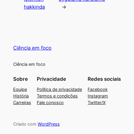
hakkında
→
Ciência em foco
Ciência em foco
Sobre
Privacidade
Redes sociais
Equipe
Política de privacidade
Facebook
História
Termos e condições
Instagram
Carreiras
Fale conosco
Twitter/X
Criado com
WordPress