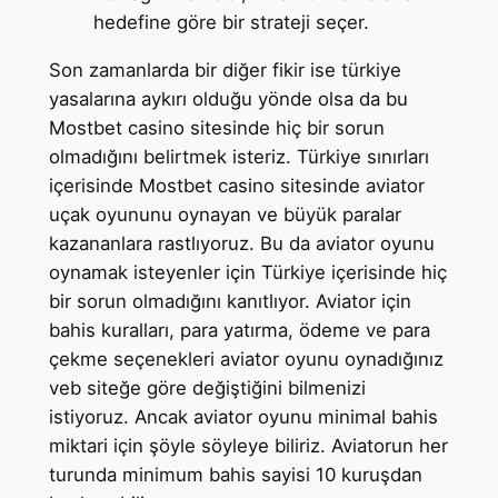
hedefine göre bir strateji seçer.
Son zamanlarda bir diğer fikir ise türkiye
yasalarına aykırı olduğu yönde olsa da bu
Mostbet casino sitesinde hiç bir sorun
olmadığını belirtmek isteriz. Türkiye sınırları
içerisinde Mostbet casino sitesinde aviator
uçak oyununu oynayan ve büyük paralar
kazananlara rastlıyoruz. Bu da aviator oyunu
oynamak isteyenler için Türkiye içerisinde hiç
bir sorun olmadığını kanıtlıyor. Aviator için
bahis kuralları, para yatırma, ödeme ve para
çekme seçenekleri aviator oyunu oynadığınız
veb siteğe göre değiştiğini bilmenizi
istiyoruz. Ancak aviator oyunu minimal bahis
miktari için şöyle söyleye biliriz. Aviatorun her
turunda minimum bahis sayisi 10 kuruşdan