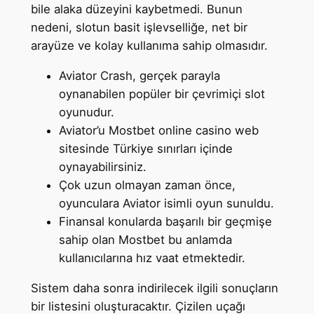
bile alaka düzeyini kaybetmedi. Bunun
nedeni, slotun basit işlevselliğe, net bir
arayüze ve kolay kullanıma sahip olmasıdır.
Aviator Crash, gerçek parayla
oynanabilen popüler bir çevrimiçi slot
oyunudur.
Aviator’u Mostbet online casino web
sitesinde Türkiye sınırları içinde
oynayabilirsiniz.
Çok uzun olmayan zaman önce,
oyunculara Aviator isimli oyun sunuldu.
Finansal konularda başarılı bir geçmişe
sahip olan Mostbet bu anlamda
kullanıcılarına hız vaat etmektedir.
Sistem daha sonra indirilecek ilgili sonuçların
bir listesini oluşturacaktır. Çizilen uçağı