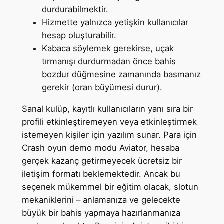
durdurabilmektir.
Hizmette yalnızca yetişkin kullanıcılar
hesap oluşturabilir.
Kabaca söylemek gerekirse, uçak
tırmanışı durdurmadan önce bahis
bozdur düğmesine zamanında basmanız
gerekir (oran büyümesi durur).
Sanal kulüp, kayıtlı kullanıcıların yanı sıra bir
profili etkinleştiremeyen veya etkinleştirmek
istemeyen kişiler için yazılım sunar. Para için
Crash oyun demo modu Aviator, hesaba
gerçek kazanç getirmeyecek ücretsiz bir
iletişim formatı beklemektedir. Ancak bu
seçenek mükemmel bir eğitim olacak, slotun
mekaniklerini – anlamanıza ve gelecekte
büyük bir bahis yapmaya hazırlanmanıza