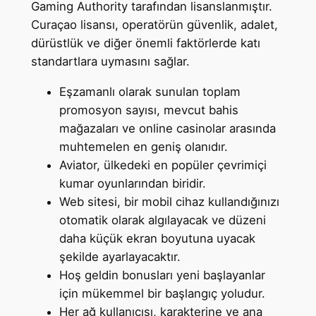
Gaming Authority tarafından lisanslanmıştır.
Curaçao lisansı, operatörün güvenlik, adalet,
dürüstlük ve diğer önemli faktörlerde katı
standartlara uymasını sağlar.
Eşzamanlı olarak sunulan toplam
promosyon sayısı, mevcut bahis
mağazaları ve online casinolar arasında
muhtemelen en geniş olanıdır.
Aviator, ülkedeki en popüler çevrimiçi
kumar oyunlarından biridir.
Web sitesi, bir mobil cihaz kullandığınızı
otomatik olarak algılayacak ve düzeni
daha küçük ekran boyutuna uyacak
şekilde ayarlayacaktır.
Hoş geldin bonusları yeni başlayanlar
için mükemmel bir başlangıç yoludur.
Her ağ kullanıcısı, karakterine ve ana