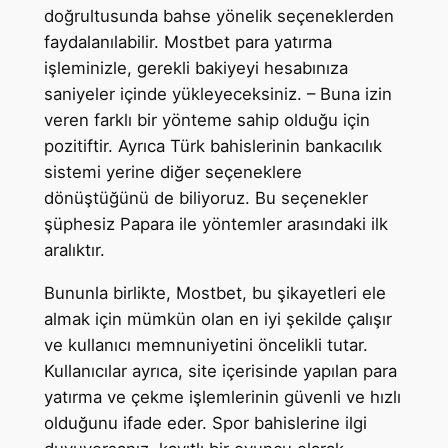
doğrultusunda bahse yönelik seçeneklerden
faydalanılabilir. Mostbet para yatırma
işleminizle, gerekli bakiyeyi hesabınıza
saniyeler içinde yükleyeceksiniz. – Buna izin
veren farklı bir yönteme sahip olduğu için
pozitiftir. Ayrıca Türk bahislerinin bankacılık
sistemi yerine diğer seçeneklere
dönüştüğünü de biliyoruz. Bu seçenekler
şüphesiz Papara ile yöntemler arasındaki ilk
aralıktır.
Bununla birlikte, Mostbet, bu şikayetleri ele
almak için mümkün olan en iyi şekilde çalışır
ve kullanıcı memnuniyetini öncelikli tutar.
Kullanıcılar ayrıca, site içerisinde yapılan para
yatırma ve çekme işlemlerinin güvenli ve hızlı
olduğunu ifade eder. Spor bahislerine ilgi