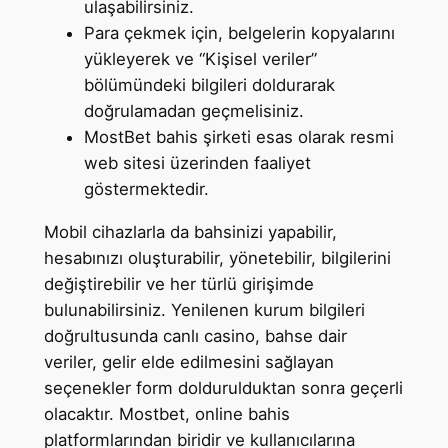
ulaşabilirsiniz.
Para çekmek için, belgelerin kopyalarını
yükleyerek ve “Kişisel veriler”
bölümündeki bilgileri doldurarak
doğrulamadan geçmelisiniz.
MostBet bahis şirketi esas olarak resmi
web sitesi üzerinden faaliyet
göstermektedir.
Mobil cihazlarla da bahsinizi yapabilir,
hesabınızı oluşturabilir, yönetebilir, bilgilerini
değiştirebilir ve her türlü girişimde
bulunabilirsiniz. Yenilenen kurum bilgileri
doğrultusunda canlı casino, bahse dair
veriler, gelir elde edilmesini sağlayan
seçenekler form doldurulduktan sonra geçerli
olacaktır. Mostbet, online bahis
platformlarından biridir ve kullanıcılarına