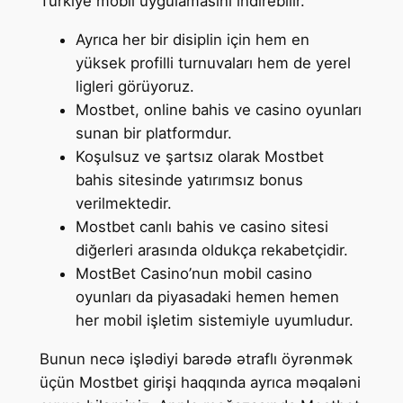
Türkiye mobil uygulamasını indirebilir.
Ayrıca her bir disiplin için hem en
yüksek profilli turnuvaları hem de yerel
ligleri görüyoruz.
Mostbet, online bahis ve casino oyunları
sunan bir platformdur.
Koşulsuz ve şartsız olarak Mostbet
bahis sitesinde yatırımsız bonus
verilmektedir.
Mostbet canlı bahis ve casino sitesi
diğerleri arasında oldukça rekabetçidir.
MostBet Casino’nun mobil casino
oyunları da piyasadaki hemen hemen
her mobil işletim sistemiyle uyumludur.
Bunun necə işlədiyi barədə ətraflı öyrənmək
üçün Mostbet girişi haqqında ayrıca məqaləni