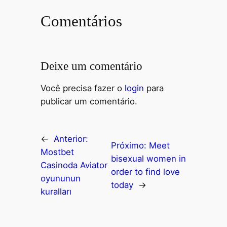
Comentários
Deixe um comentário
Você precisa fazer o
login
para
publicar um comentário.
←
Anterior:
Próximo:
Meet
Mostbet
bisexual women in
Casinoda Aviator
order to find love
oyununun
today
→
kuralları