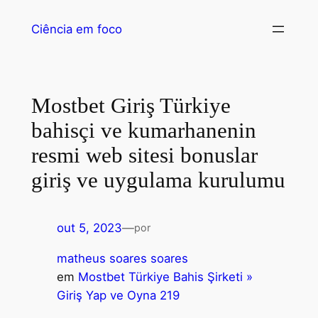
Ciência em foco
Mostbet Giriş Türkiye
bahisçi ve kumarhanenin
resmi web sitesi bonuslar
giriş ve uygulama kurulumu
out 5, 2023
—
por
matheus soares soares
em
Mostbet Türkiye Bahis Şirketi »
Giriş Yap ve Oyna 219