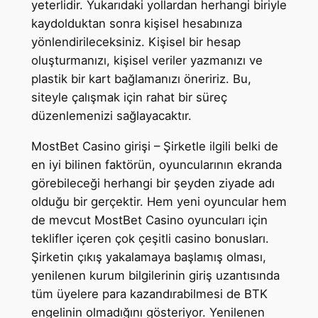
yeterlidir. Yukarıdaki yollardan herhangi biriyle
kaydolduktan sonra kişisel hesabınıza
yönlendirileceksiniz. Kişisel bir hesap
oluşturmanızı, kişisel veriler yazmanızı ve
plastik bir kart bağlamanızı öneririz. Bu,
siteyle çalışmak için rahat bir süreç
düzenlemenizi sağlayacaktır.
MostBet Casino girişi – Şirketle ilgili belki de
en iyi bilinen faktörün, oyuncularının ekranda
görebileceği herhangi bir şeyden ziyade adı
olduğu bir gerçektir. Hem yeni oyuncular hem
de mevcut MostBet Casino oyuncuları için
teklifler içeren çok çeşitli casino bonusları.
Şirketin çıkış yakalamaya başlamış olması,
yenilenen kurum bilgilerinin giriş uzantısında
tüm üyelere para kazandırabilmesi de BTK
engelinin olmadığını gösteriyor. Yenilenen