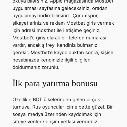
oxuya bilərsiniz. Apple mağazasında Mostbet
uygulaması sayfasına geleceksiniz, oradan
uygulamayı indirebilirsiniz. Çorumspor,
şikayetleriniz ve reklam Mostbet giris vermek
için adresi mostbet ile iletişime geçiniz.
Mostbet’e giriş olarak bir telefon numarası
vardır, ancak şifreyi kendiniz bulmanız
gerekir. Mostbet’e kaydolduktan sonra, kişisel
hesabınızda kendinizle ilgili bilgileri
doldurmanız zorunlu.
İlk para yatırma bonusu
Özellikle BDT ülkelerinden gelen birçok
turnuva, Rus oyuncular için elbette güzel. Bir
sosyal medya üzerinden kaydolmak için
siteye verilere erişim yetkisi vermeniz