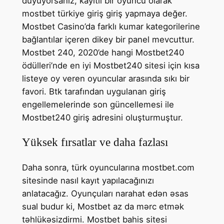
duyuyorsanız, kayıtlı bir oyuncu olarak
mostbet türkiye giriş giriş yapmaya değer.
Mostbet Casino’da farklı kumar kategorilerine
bağlantılar içeren dikey bir panel mevcuttur.
Mostbet 240, 2020’de hangi Mostbet240
ödülleri’nde en iyi Mostbet240 sitesi için kısa
listeye oy veren oyuncular arasında sıkı bir
favori. Btk tarafından uygulanan giriş
engellemelerinde son güncellemesi ile
Mostbet240 giriş adresini oluşturmuştur.
Yüksek fırsatlar ve daha fazlası
Daha sonra, türk oyuncularına mostbet.com
sitesinde nasıl kayıt yapılacağınızı
anlatacağız. Oyunçuları narahat edən əsas
sual budur ki, Mostbet az da mərc etmək
təhlükəsizdirmi. Mostbet bahis sitesi