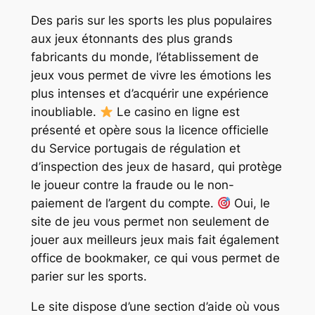
Des paris sur les sports les plus populaires
aux jeux étonnants des plus grands
fabricants du monde, l’établissement de
jeux vous permet de vivre les émotions les
plus intenses et d’acquérir une expérience
inoubliable.
Le casino en ligne est
présenté et opère sous la licence officielle
du Service portugais de régulation et
d’inspection des jeux de hasard, qui protège
le joueur contre la fraude ou le non-
paiement de l’argent du compte.
Oui, le
site de jeu vous permet non seulement de
jouer aux meilleurs jeux mais fait également
office de bookmaker, ce qui vous permet de
parier sur les sports.
Le site dispose d’une section d’aide où vous