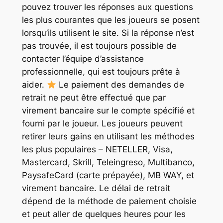
pouvez trouver les réponses aux questions
les plus courantes que les joueurs se posent
lorsqu’ils utilisent le site. Si la réponse n’est
pas trouvée, il est toujours possible de
contacter l’équipe d’assistance
professionnelle, qui est toujours prête à
aider.
Le paiement des demandes de
retrait ne peut être effectué que par
virement bancaire sur le compte spécifié et
fourni par le joueur. Les joueurs peuvent
retirer leurs gains en utilisant les méthodes
les plus populaires – NETELLER, Visa,
Mastercard, Skrill, Teleingreso, Multibanco,
PaysafeCard (carte prépayée), MB WAY, et
virement bancaire. Le délai de retrait
dépend de la méthode de paiement choisie
et peut aller de quelques heures pour les