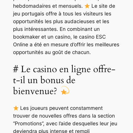
hebdomadaires et mensuels.
Le site de
jeu portugais offre à tous les visiteurs les
opportunités les plus audacieuses et les
plus intéressantes. En combinant un
bookmaker et un casino, le casino ESC
Online a été en mesure d’offrir les meilleures
opportunités au goût de chacun.
# Le casino en ligne offre-
t-il un bonus de
bienvenue?
Les joueurs peuvent constamment
trouver de nouvelles offres dans la section
“Promotions”, avec l’aide desquelles leur jeu
deviendra plus intense et rempli