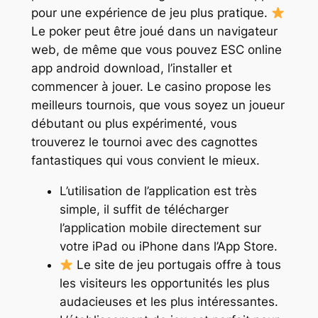
pour une expérience de jeu plus pratique.
Le poker peut être joué dans un navigateur
web, de même que vous pouvez ESC online
app android download, l’installer et
commencer à jouer. Le casino propose les
meilleurs tournois, que vous soyez un joueur
débutant ou plus expérimenté, vous
trouverez le tournoi avec des cagnottes
fantastiques qui vous convient le mieux.
L’utilisation de l’application est très
simple, il suffit de télécharger
l’application mobile directement sur
votre iPad ou iPhone dans l’App Store.
Le site de jeu portugais offre à tous
les visiteurs les opportunités les plus
audacieuses et les plus intéressantes.