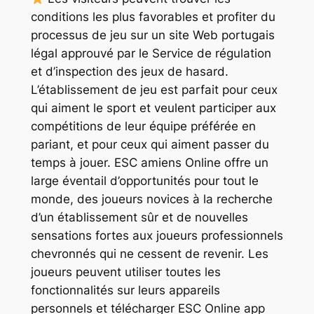
conditions les plus favorables et profiter du
processus de jeu sur un site Web portugais
légal approuvé par le Service de régulation
et d’inspection des jeux de hasard.
L’établissement de jeu est parfait pour ceux
qui aiment le sport et veulent participer aux
compétitions de leur équipe préférée en
pariant, et pour ceux qui aiment passer du
temps à jouer. ESC amiens Online offre un
large éventail d’opportunités pour tout le
monde, des joueurs novices à la recherche
d’un établissement sûr et de nouvelles
sensations fortes aux joueurs professionnels
chevronnés qui ne cessent de revenir. Les
joueurs peuvent utiliser toutes les
fonctionnalités sur leurs appareils
personnels et télécharger ESC Online app