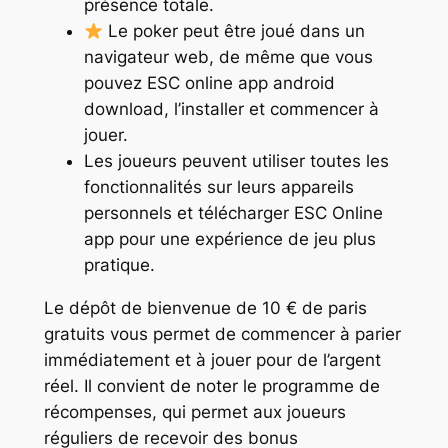
présence totale.
Le poker peut être joué dans un
navigateur web, de même que vous
pouvez ESC online app android
download, l’installer et commencer à
jouer.
Les joueurs peuvent utiliser toutes les
fonctionnalités sur leurs appareils
personnels et télécharger ESC Online
app pour une expérience de jeu plus
pratique.
Le dépôt de bienvenue de 10 € de paris
gratuits vous permet de commencer à parier
immédiatement et à jouer pour de l’argent
réel. Il convient de noter le programme de
récompenses, qui permet aux joueurs
réguliers de recevoir des bonus