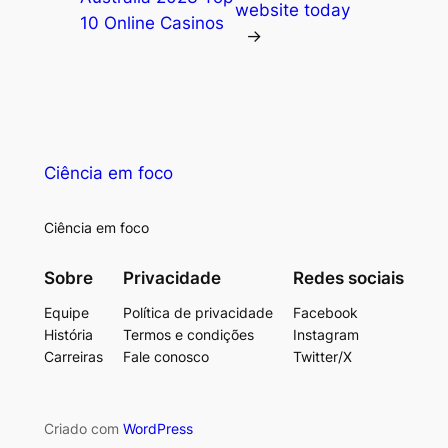
website today
10 Online Casinos
→
Ciência em foco
Ciência em foco
Sobre
Privacidade
Redes sociais
Equipe
Política de privacidade
Facebook
História
Termos e condições
Instagram
Carreiras
Fale conosco
Twitter/X
Criado com
WordPress