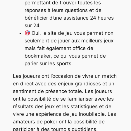
permettant de trouver toutes les
réponses à leurs questions et de
bénéficier d’une assistance 24 heures
sur 24.
Oui, le site de jeu vous permet non
seulement de jouer aux meilleurs jeux
mais fait également office de
bookmaker, ce qui vous permet de
parier sur les sports.
Les joueurs ont l’occasion de vivre un match
en direct avec des enjeux grandioses et un
sentiment de présence totale. Les joueurs
ont la possibilité de se familiariser avec les
résultats des jeux et les statistiques et de
vivre une expérience de jeu inoubliable. Les
amateurs de poker ont la possibilité de
participer à des tournois quotidiens,