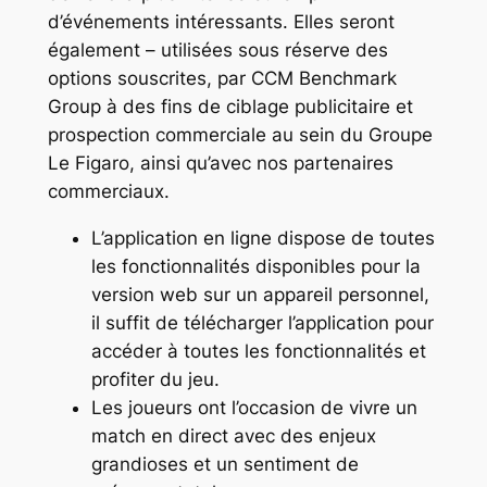
d’événements intéressants. Elles seront
également – utilisées sous réserve des
options souscrites, par CCM Benchmark
Group à des fins de ciblage publicitaire et
prospection commerciale au sein du Groupe
Le Figaro, ainsi qu’avec nos partenaires
commerciaux.
L’application en ligne dispose de toutes
les fonctionnalités disponibles pour la
version web sur un appareil personnel,
il suffit de télécharger l’application pour
accéder à toutes les fonctionnalités et
profiter du jeu.
Les joueurs ont l’occasion de vivre un
match en direct avec des enjeux
grandioses et un sentiment de