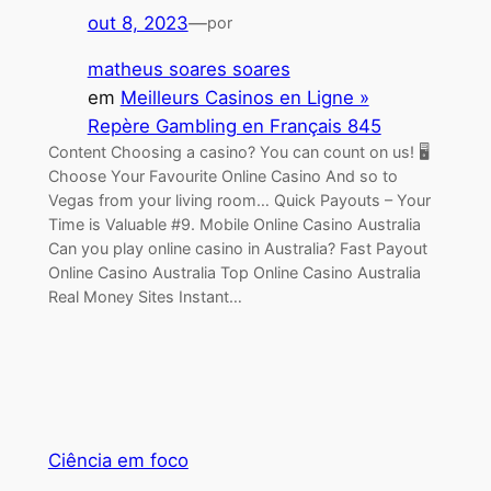
out 8, 2023
—
por
matheus soares soares
em
Meilleurs Casinos en Ligne »
Repère Gambling en Français 845
Content Choosing a casino? You can count on us! 🖥️
Choose Your Favourite Online Casino And so to
Vegas from your living room… Quick Payouts – Your
Time is Valuable #9. Mobile Online Casino Australia
Can you play online casino in Australia? Fast Payout
Online Casino Australia Top Online Casino Australia
Real Money Sites Instant…
Ciência em foco