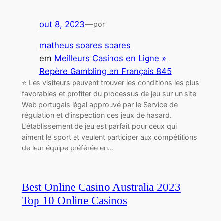
out 8, 2023
—
por
matheus soares soares
em
Meilleurs Casinos en Ligne »
Repère Gambling en Français 845
⭐ Les visiteurs peuvent trouver les conditions les plus
favorables et profiter du processus de jeu sur un site
Web portugais légal approuvé par le Service de
régulation et d’inspection des jeux de hasard.
L’établissement de jeu est parfait pour ceux qui
aiment le sport et veulent participer aux compétitions
de leur équipe préférée en…
Best Online Casino Australia 2023
Top 10 Online Casinos