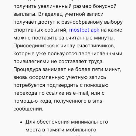
получить увеличенный размер бонусной
выплаты. Владелец учетной записи
получает доступ к разнообразному выбору
спортивных событий,
mostbet apk
на какие
можно поставить за считанные минуты.
Присоединиться к числу счастливчиков,
которые уже пользуются перечисленными
привилегиями не составляет труда.
Процедура занимает не более пяти минут,
вновь оформленную учетную запись
потребуется подтвердить с помощью
перехода по ссылке из e-mail, или с
помощью кода, полученного в sms-
сообщении.
Для обеспечения минимального
места в памяти мобильного