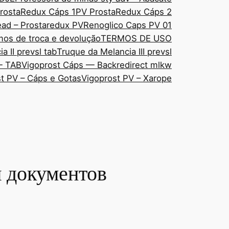
rostaRedux Cáps 1
PV ProstaRedux Cáps 2
ad – Prostaredux PV
Renoglico Caps PV 01
mos de troca e devolução
TERMOS DE USO
a II prevsl tab
Truque da Melancia III prevsl
— TAB
Vigoprost Cáps — Backredirect mlkw
t PV – Cáps e Gotas
Vigoprost PV – Xarope
я документов