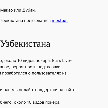
 Макао или Дубаи.
збекистана пользоваться
mostbet
 Узбекистана
, около 10 видов покера. Есть Live-
вное, вероятность подтасовки
 позаботился о пользователях из
и панель онлайн-поддержки на сайте.
бинго, около 10 видов покера.