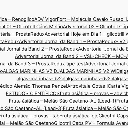
ica – Renoglico
ADV VigorFort – Molécula Cavalo Russo 1
ial 01 – Glicotrill Cáps Melão
Advertorial 02 – Glicotrill C
ctéria – ProstaRedux
Advertorial Hoje em Dia 1 – glicotrill
ostaRedux
Advertorial Jornal da Band 1 – ProstaRedux- v2 
ial Jornal da Band 2 – ProstaRedux
Advertorial Jornal d
Advertorial Jornal da Band 2 – VSL-CHECK – MC-
rnal da Band 3 – ProstaRedux tipe test
Advertorial Jornal
co
ALGAS MARINHAS V2 DJ
ALGAS MARINHAS V2 WID
alg
algas-marinhas-dv2al
algas-marinhas-dv2al
algas
Médico Alemão Thomas Penzel
Artrovitale Gotas I
Carta Vi
ESTUDOS CIENTÍFICOS
fruta asiática – provas – adv 
Fruta ásiática – Melão São Caetano-AL (Lead-1)
Fruta
lão São Caetano-AL (Lead-3)
Fruta ásiática – Melão São 
Fruta ásiática – provas- tab
Fruta ásiática-dje
Glicotril Ca
rial – Melão São Caetano
Glicotril Caps PV – Formula Ava