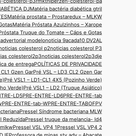
n-colesterol-p3rmkt
hiperzen-colesterol-pa
IABÉTICA DJ
Matéria bactéria diabética gtril
TES
Matéria prostata – Prostaredux – MLKW
Gotas
Matéria Próstata Azulzinhos – Xarope
Próstata Truque do Tomate – Cáps e Gotas
 advertorial modelo
noticia 9acada10 DV2AL
noticias colesterol p2
noticias colesterol P3
cias colesterol2p3
noticias colesterol2p3dje
tica de entrega
POLÍTICAS DE PRIVACIDADE
 CL1 Gzen Gar
Pré VSL – LD3 CL2 Gzen Gar
e)
Pré VSL1 – LD1-CL1 4X5 (Pozinho Verde)
ho Verde)
Pré VSL1 – LD2 (Truque Asiático)
NTRE-LD5
PRE-ENTRE-LD6
PRE-ENTRE-tab
w
PRE-ENTRE-tab-W
PRE-ENTRE-TABOFPV
cteriana
Pressel Síndrome bacteriana MLW
sl Reduzida
Pressel truque da melancia- ld4
 mlkw
Pressel VSL VP4 1
Pressel VSL VP4 2
 DJE
Professora de minas sty adv – Abacate