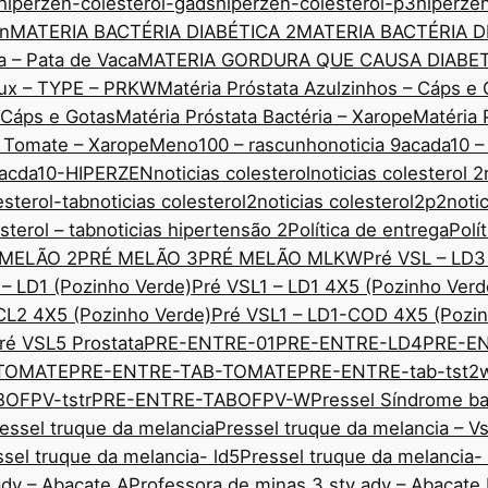
hiperzen-colesterol-gads
hiperzen-colesterol-p3
hiperze
nn
MATERIA BACTÉRIA DIABÉTICA 2
MATERIA BACTÉRIA D
a – Pata de Vaca
MATERIA GORDURA QUE CAUSA DIABE
edux – TYPE – PRKW
Matéria Próstata Azulzinhos – Cáps e 
– Cáps e Gotas
Matéria Próstata Bactéria – Xarope
Matéria 
o Tomate – Xarope
Meno100 – rascunho
noticia 9acada10 –
 9acda10-HIPERZEN
noticias colesterol
noticias colesterol 2
esterol-tab
noticias colesterol2
noticias colesterol2p2
noti
sterol – tab
noticias hipertensão 2
Política de entrega
Polí
 MELÃO 2
PRÉ MELÃO 3
PRÉ MELÃO MLKW
Pré VSL – LD3
 – LD1 (Pozinho Verde)
Pré VSL1 – LD1 4X5 (Pozinho Verd
CL2 4X5 (Pozinho Verde)
Pré VSL1 – LD1-COD 4X5 (Pozin
ré VSL5 Prostata
PRE-ENTRE-01
PRE-ENTRE-LD4
PRE-E
TOMATE
PRE-ENTRE-TAB-TOMATE
PRE-ENTRE-tab-tst2
OFPV-tstr
PRE-ENTRE-TABOFPV-W
Pressel Síndrome ba
essel truque da melancia
Pressel truque da melancia – V
ssel truque da melancia- ld5
Pressel truque da melancia-
adv – Abacate A
Professora de minas 3 sty adv – Abacate