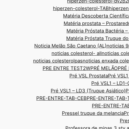
hiperzen-colesterol-dv2p2
hiperzen-colesterol-TAB
hiperze
Matéria Descoberta Científic
Matéria prostata – Prostar
Matéria Próstata Bactéria 
Matéria Próstata Truque d
Noticia Melão São Caetano (AL)
noticias
noticias colesterol- all
noticias col
noticias colesterolpas
noticias enxada cole
PRE ENTRE TEST2W
PRÉ MELÃO
PRÉ
Pré VSL Prostata
Pré VSL1
Pré VSL1 – LD1-
Pré VSL1 – LD3 (Truque Asiático)
P
PRE-ENTRE-TAB-CEB
PRE-ENTRE-TAB-
PRE-ENTRE-TAB
Pressel truque da melancia
Pr
Pre
Professora de minas 3 sty 