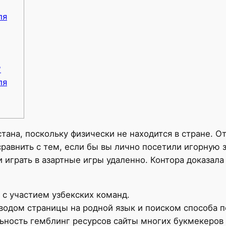
ля
?
ля
тана, поскольку физически не находится в стране. О
равнить с тем, если бы вы лично посетили игорную з
и играть в азартные игры удаленно. Контора доказал
 с участием узбекских команд.
еводом страницы на родной язык и поиском способа п
льность гемблинг ресурсов сайты многих букмекеро