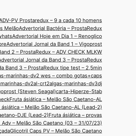
ADV-PV Prostaredux – 9 a cada 10 homens
áps Melão
Advertorial Bactéria – ProstaRedux
 whats
Advertorial Hoje em Dia 1 – Renoglico
pre
Advertorial Jornal da Band 1 – Vigoprost
a Band 2 – ProstaRedux – ADV CHECK MLKW
Advertorial Jornal da Band 3 – ProstaRedux
 da Band 3 – ProstaRedux tipe test – 2,5min
as-marinhas-dv2 wes – combo gotas+caps
-marinhas-dv2al-crt2
algas-marinhas-dv3dj
goprost (Steven Seagal)
carta-Hiperze-5tab
check
Fruta ásiática – Melão São Caetano-AL
 ásiática – Melão São Caetano-AL (Lead-2)
Caetano-DJE (Lead-2)
Fruta ásiática – provas
ps Adv – Melão São Caetano (03 – 31/07/23)
nçada
Glicotril Caps PV – Melão São Caetano