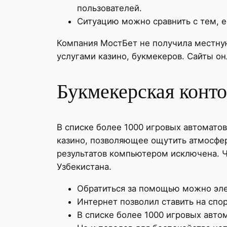
пользователей.
Ситуацию можно сравнить с тем, е
Компания МостБет не получила местну
услугами казино, букмекеров. Сайты он
Букмекерская конто
В списке более 1000 игровых автоматов,
казино, позволяющее ощутить атмосфе
результатов компьютером исключена. Чт
Узбекистана.
Обратиться за помощью можно эле
Интернет позволил ставить на спор
В списке более 1000 игровых автом