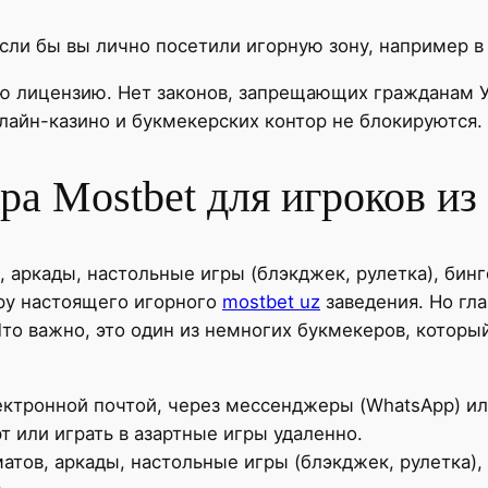
сли бы вы лично посетили игорную зону, например в
ю лицензию. Нет законов, запрещающих гражданам У
лайн-казино и букмекерских контор не блокируются.
ра Mostbet для игроков из
 аркады, настольные игры (блэкджек, рулетка), бинго
ру настоящего игорного
mostbet uz
заведения. Но гла
о важно, это один из немногих букмекеров, который
ктронной почтой, через мессенджеры (WhatsApp) ил
т или играть в азартные игры удаленно.
атов, аркады, настольные игры (блэкджек, рулетка), 