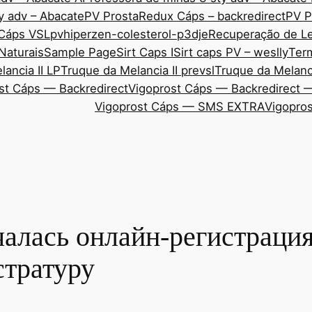
y adv – Abacate
PV ProstaRedux Cáps – backredirect
PV P
 Cáps VSL
pvhiperzen-colesterol-p3dje
Recuperação de Le
Naturais
Sample Page
Sirt Caps I
Sirt caps PV – weslly
Ter
ancia II LP
Truque da Melancia II prevsl
Truque da Melanci
st Cáps — Backredirect
Vigoprost Cáps — Backredirect 
Vigoprost Cáps — SMS EXTRA
Vigopros
чалась онлайн-регистраци
стратуру