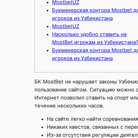
MostbetUZ
Букмекерская контора Mostbet д
игроков из Узбекистана
MostbetUZ
Насколько удобно ставить на
MostBet игрокам из Узбекистана
Букмекерская контора Mostbet д
игроков из Узбекистана
БК MostBet не нарушает законы Узбекис
пользование сайтом. Ситуацию можно с
Интернет позволил ставить на спорт ил
течение нескольких часов.
На сайте легко найти соревнования
Никаких квестов, связанных с пер
Из-за отсутствия регуляции деяте