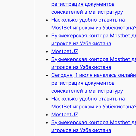
регистрация документов
соискателей в магистратуру
Насколько удобно ставить на
MostBet игрокам из Узбекистана
Букмекерская контора Mostbet д
игроков из Узбекистана
MostbetUZ
Букмекерская контора Mostbet д
игроков из Узбекистана
Сегодня, 1 июля началась онлайн
регистрация документов
соискателей в магистратуру
Насколько удобно ставить на
MostBet игрокам из Узбекистана
MostbetUZ
Букмекерская контора Mostbet д
игроков из Узбекистана