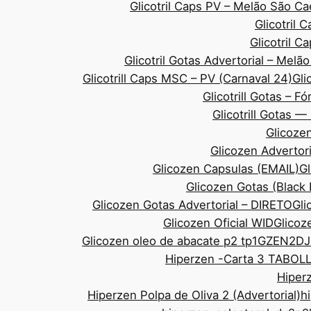
Glicotril Caps PV – Melão São 
Glicotril 
Glicotril 
Glicotril Gotas Advertorial – Mel
Glicotrill Caps MSC – PV (Carnaval 24)
Gli
Glicotrill Gotas – F
Glicotrill Gotas 
Glicozen
Glicozen Advertor
Glicozen Capsulas (EMAIL)
Gl
Glicozen Gotas (Black
Glicozen Gotas Advertorial – DIRETO
Gli
Glicozen Oficial WID
Glicoze
Glicozen oleo de abacate p2 tp1
GZEN2DJ
Hiperzen -Carta 3 TABOL
Hiperz
Hiperzen Polpa de Oliva 2 (Advertorial)
h