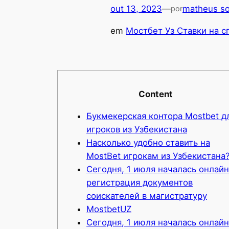
out 13, 2023
—
matheus so
por
em
Мостбет Уз Ставки на с
Content
Букмекерская контора Mostbet д
игроков из Узбекистана
Насколько удобно ставить на
MostBet игрокам из Узбекистана
Сегодня, 1 июля началась онлайн
регистрация документов
соискателей в магистратуру
MostbetUZ
Сегодня, 1 июля началась онлайн