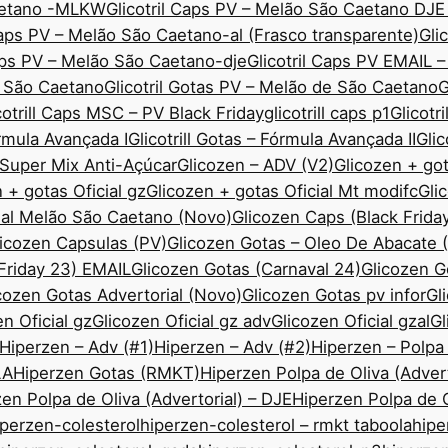
Caetano -MLKW
Glicotril Caps PV – Melão São Caetano DJE
Caps PV – Melão São Caetano-al (Frasco transparente)
Gli
Caps PV – Melão São Caetano-dje
Glicotril Caps PV EMAIL 
ão São Caetano
Glicotril Gotas PV – Melão de São Caetano
G
cotrill Caps MSC – PV Black Friday
glicotrill caps p1
Glicotr
órmula Avançada I
Glicotrill Gotas – Fórmula Avançada II
Gli
— Super Mix Anti-Açúcar
Glicozen – ADV (V2)
Glicozen + got
 + gotas Oficial gz
Glicozen + gotas Oficial Mt modifc
Gli
ial Melão São Caetano (Novo)
Glicozen Caps (Black Frida
icozen Capsulas (PV)
Glicozen Gotas – Oleo De Abacate
 Friday 23) EMAIL
Glicozen Gotas (Carnaval 24)
Glicozen 
cozen Gotas Advertorial (Novo)
Glicozen Gotas pv infor
Gl
n Oficial gz
Glicozen Oficial gz adv
Glicozen Oficial gzal
Gl
Hiperzen – Adv (#1)
Hiperzen – Adv (#2)
Hiperzen – Polpa
LA
Hiperzen Gotas (RMKT)
Hiperzen Polpa de Oliva (Advert
en Polpa de Oliva (Advertorial) – DJE
Hiperzen Polpa de O
iperzen-colesterol
hiperzen-colesterol – rmkt taboola
hipe