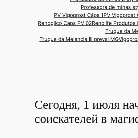
Professora de minas st
PV Vigoprost Cáps 1
PV Vigoprost
Renoglico Caps PV 02
Renolife Produtos 
Truque da Mel
Truque da Melancia III prevsl MG
Vigopro
Сегодня, 1 июля на
соискателей в маги