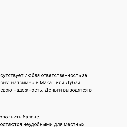
тсутствует любая ответственность за
ону, например в Макао или Дубаи.
а свою надежность. Деньги выводятся в
ополнить баланс.
в остаются неудобными для местных