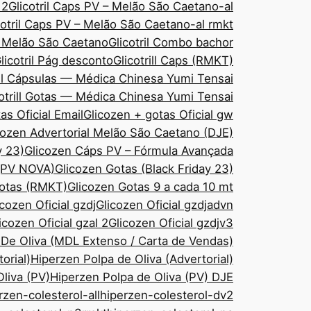
 2
Glicotril Caps PV – Melão São Caetano-al
cotril Caps PV – Melão São Caetano-al rmkt
– Melão São Caetano
Glicotril Combo bachor
licotril Pág desconto
Glicotrill Caps (RMKT)
ill Cápsulas — Médica Chinesa Yumi Tensai
cotrill Gotas — Médica Chinesa Yumi Tensai
as Oficial Email
Glicozen + gotas Oficial gw
cozen Advertorial Melão São Caetano (DJE)
y 23)
Glicozen Cáps PV – Fórmula Avançada
 (PV NOVA)
Glicozen Gotas (Black Friday 23)
Gotas (RMKT)
Glicozen Gotas 9 a cada 10 mt
icozen Oficial gzdj
Glicozen Oficial gzdjadvn
icozen Oficial gzal 2
Glicozen Oficial gzdjv3
 De Oliva (MDL Extenso / Carta de Vendas)
orial)
Hiperzen Polpa de Oliva (Advertorial)
liva (PV)
Hiperzen Polpa de Oliva (PV) DJE
rzen-colesterol-all
hiperzen-colesterol-dv2