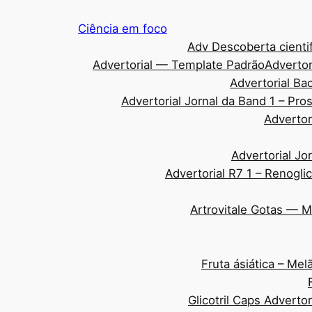
Pular
Ciência em foco
para
Adv Descoberta cientif
o
Advertorial — Template Padrão
Advertor
conteúdo
Advertorial Ba
Advertorial Jornal da Band 1 – Pr
Advertor
Advertorial Jo
Advertorial R7 1 – Renogli
Artrovitale Gotas — 
Fruta ásiática – Me
Glicotril Caps Adverto