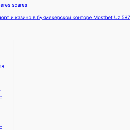
ares soares
порт и казино в букмекерской конторе Mostbet Uz 58
ля
?
-
-