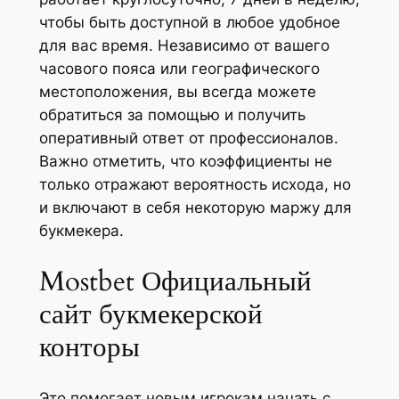
чтобы быть доступной в любое удобное
для вас время. Независимо от вашего
часового пояса или географического
местоположения, вы всегда можете
обратиться за помощью и получить
оперативный ответ от профессионалов.
Важно отметить, что коэффициенты не
только отражают вероятность исхода, но
и включают в себя некоторую маржу для
букмекера.
Mostbet Официальный
сайт букмекерской
конторы
Это помогает новым игрокам начать с