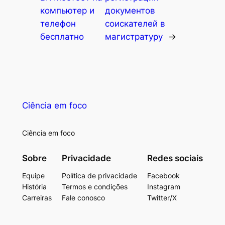
компьютер и
документов
телефон
соискателей в
бесплатно
магистратуру
→
Ciência em foco
Ciência em foco
Sobre
Privacidade
Redes sociais
Equipe
Política de privacidade
Facebook
História
Termos e condições
Instagram
Carreiras
Fale conosco
Twitter/X