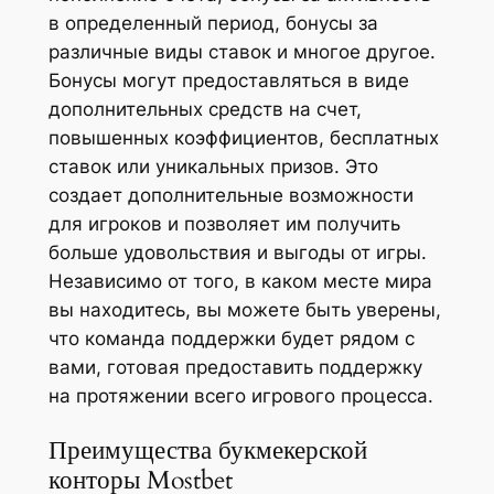
в определенный период, бонусы за
различные виды ставок и многое другое.
Бонусы могут предоставляться в виде
дополнительных средств на счет,
повышенных коэффициентов, бесплатных
ставок или уникальных призов. Это
создает дополнительные возможности
для игроков и позволяет им получить
больше удовольствия и выгоды от игры.
Независимо от того, в каком месте мира
вы находитесь, вы можете быть уверены,
что команда поддержки будет рядом с
вами, готовая предоставить поддержку
на протяжении всего игрового процесса.
Преимущества букмекерской
конторы Mostbet