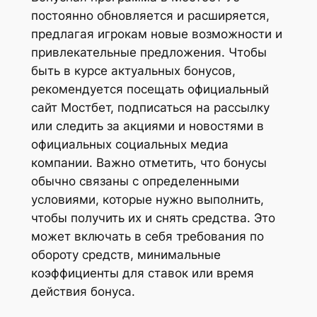
постоянно обновляется и расширяется,
предлагая игрокам новые возможности и
привлекательные предложения. Чтобы
быть в курсе актуальных бонусов,
рекомендуется посещать официальный
сайт Мостбет, подписаться на рассылку
или следить за акциями и новостями в
официальных социальных медиа
компании. Важно отметить, что бонусы
обычно связаны с определенными
условиями, которые нужно выполнить,
чтобы получить их и снять средства. Это
может включать в себя требования по
обороту средств, минимальные
коэффициенты для ставок или время
действия бонуса.