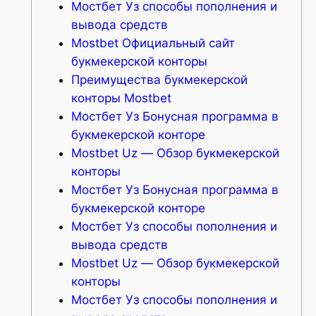
Мостбет Уз способы пополнения и
вывода средств
Mostbet Официальный сайт
букмекерской конторы
Преимущества букмекерской
конторы Mostbet
Мостбет Уз Бонусная программа в
букмекерской конторе
Mostbet Uz — Обзор букмекерской
конторы
Мостбет Уз Бонусная программа в
букмекерской конторе
Мостбет Уз способы пополнения и
вывода средств
Mostbet Uz — Обзор букмекерской
конторы
Мостбет Уз способы пополнения и