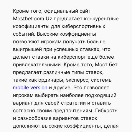
Кроме того, официальный сайт
Mostbet.com Uz предлагает конкурентные
коэффициенты для киберспортивных
событий. Высокие коэффициенты
позволяют игрокам получать больше
выигрышей при успешных ставках, что
делает ставки на киберспорт еще более
привлекательными. Кроме того, Мост бет
предлагает различные типы ставок,
такие как ординары, эксперсс, системы
mobile version
и другие. Это позволяет
игрокам выбирать наиболее подходящий
вариант для своей стратегии и ставить
согласно своим предпочтениям. Гибкость
и разнообразие вариантов ставок
дополняют высокие коэффициенты, делая