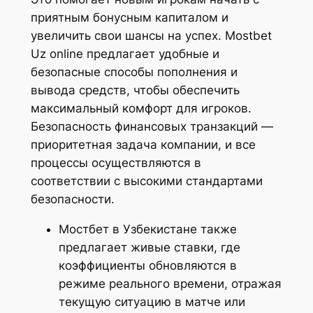
приятным бонусным капиталом и
увеличить свои шансы на успех. Mostbet
Uz online предлагает удобные и
безопасные способы пополнения и
вывода средств, чтобы обеспечить
максимальный комфорт для игроков.
Безопасность финансовых транзакций —
приоритетная задача компании, и все
процессы осуществляются в
соответствии с высокими стандартами
безопасности.
Мостбет в Узбекистане также
предлагает живые ставки, где
коэффициенты обновляются в
режиме реального времени, отражая
текущую ситуацию в матче или