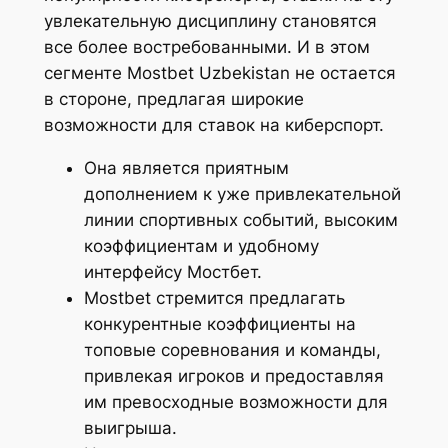
увлекательную дисциплину становятся
все более востребованными. И в этом
сегменте Mostbet Uzbekistan не остается
в стороне, предлагая широкие
возможности для ставок на киберспорт.
Она является приятным
дополнением к уже привлекательной
линии спортивных событий, высоким
коэффициентам и удобному
интерфейсу Мостбет.
Mostbet стремится предлагать
конкурентные коэффициенты на
топовые соревнования и команды,
привлекая игроков и предоставляя
им превосходные возможности для
выигрыша.