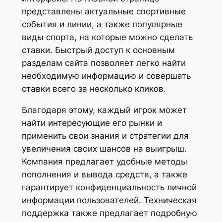
представлены актуальные спортивные
события и линии, а также популярные
виды спорта, на которые можно сделать
ставки. Быстрый доступ к основным
разделам сайта позволяет легко найти
необходимую информацию и совершать
ставки всего за несколько кликов.
Благодаря этому, каждый игрок может
найти интересующие его рынки и
применить свои знания и стратегии для
увеличения своих шансов на выигрыш.
Компания предлагает удобные методы
пополнения и вывода средств, а также
гарантирует конфиденциальность личной
информации пользователей. Техническая
поддержка также предлагает подробную