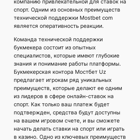
компанию привлекательной для ставок на
спорт. Одним из основных преимуществ
технической поддержки Mostbet com
является оперативность реакции.
Команда технической поддержки
букмекера состоит из опытных
специалистов, которые имеют глубокие
знания и понимание работы платформы.
Букмекерская контора Мостбет Uz
предлагает игрокам ряд уникальных
преимуществ, которые делают ее одним
из лидеров в сфере онлайн-ставок на
спорт. Как только ваш платеж будет
подтвержден, средства будут доступны
на вашем игровом счете, и вы сможете
начать делать ставки на спорт или играть
в казино. Одно из ключевых преимуществ